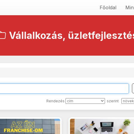
Főoldal
Min
Vállalkozás, üzletfejleszté
Rendezés
szerint