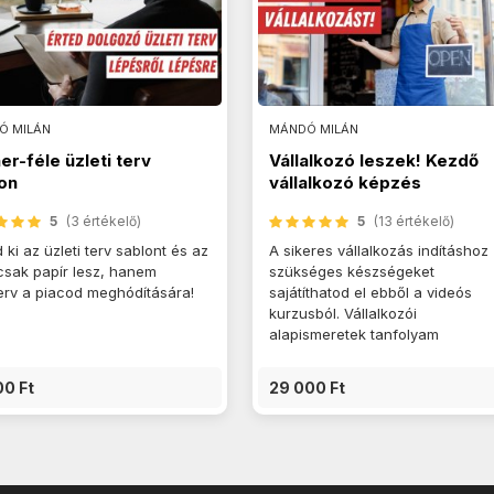
Ó MILÁN
MÁNDÓ MILÁN
er-féle üzleti terv
Vállalkozó leszek! Kezdő
on
vállalkozó képzés
5
(3 értékelő)
5
(13 értékelő)
d ki az üzleti terv sablont és az
A sikeres vállalkozás indításhoz
sak papír lesz, hanem
szükséges készségeket
erv a piacod meghódítására!
sajátíthatod el ebből a videós
kurzusból. Vállalkozói
alapismeretek tanfolyam
00 Ft
29 000 Ft