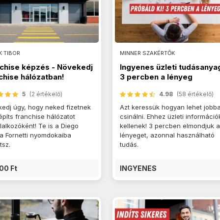
 TIBOR
MINNER SZAKÉRTŐK
chise képzés - Növekedj
Ingyenes üzleti tudásanya
chise hálózatban!
3 percben a lényeg
5
(2 értékelő)
4.98
(58 értékelő)
edj úgy, hogy neked fizetnek
Azt keressük hogyan lehet jobb
 építs franchise hálózatot
csinálni. Ehhez üzleti információ
llalkozóként! Te is a Diego
kellenek! 3 percben elmondjuk 
a Fornetti nyomdokaiba
lényeget, azonnal használható
tsz.
tudás.
00 Ft
INGYENES