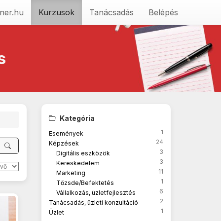
ner.hu
Kurzusok
Tanácsadás
Belépés
s
Kategória
1
Események
24
Képzések
3
Digitális eszközök
3
Kereskedelem
11
Marketing
1
Tőzsde/Befektetés
6
Vállalkozás, üzletfejlesztés
2
Tanácsadás, üzleti konzultáció
1
Üzlet