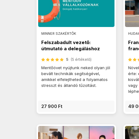
MINNER SZAKÉRTŐK
HUDAK
Felszabadult vezető:
Fran
útmutató a delegáláshoz
fran
5
(5 értékelő)
Mentőövet nyújtunk neked olyan jól
Növek
bevált technikák segítségével,
érte:
amikkel elfelejtheted a folyamatos
kisvá
stresszt és állandó tűzoltást.
vagy 
léphe
27 900 Ft
49 0