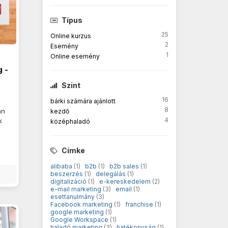
Típus
25
Online kurzus
2
Esemény
1
Online esemény
g -
Szint
16
bárki számára ajánlott
8
an
kezdő
4
k
középhaladó
a
Címke
alibaba
(1)
b2b
(1)
b2b sales
(1)
beszerzés
(1)
delegálás
(1)
digitalizáció
(1)
e-kereskedelem
(2)
e-mail marketing
(3)
email
(1)
esettanulmány
(3)
Facebook marketing
(1)
franchise
(1)
google marketing
(1)
Google Workspace
(1)
haladó marketing
(3)
hatékonyság
(1)