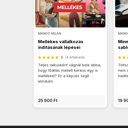
MÁNDÓ MILÁN
MÁND
Mellékes vállalkozás
Minn
indításának lépései
sabl
5
(4 értékelő)
Teljes laikusként vágnál bele abba,
Tölts
hogy főállás mellett keress egy is
nem c
mellékest? Ez a képzés segít
hadit
elindulni
25 900 Ft
19 9