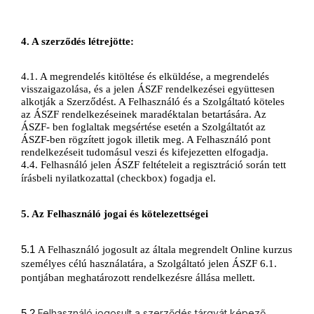
4. A szerződés létrejötte:
4.1. A megrendelés kitöltése és elküldése, a megrendelés 
visszaigazolása, és a jelen ÁSZF rendelkezései együttesen 
alkotják a Szerződést. A Felhasználó és a Szolgáltató köteles 
az ÁSZF rendelkezéseinek maradéktalan betartására. Az 
ÁSZF- ben foglaltak megsértése esetén a Szolgáltatót az 
ÁSZF-ben rögzített jogok illetik meg. A Felhasználó pont 
rendelkezéseit tudomásul veszi és kifejezetten elfogadja.
4.4. Felhasnáló jelen ÁSZF feltételeit a regisztráció során tett 
írásbeli nyilatkozattal (checkbox) fogadja el.
5. Az Felhasználó jogai és kötelezettségei
5.1 
A Felhasználó
 jogosult az általa megrendelt Online kurzus 
személyes célú használatára, a Szolgáltató jelen ÁSZF 6.1. 
pontjában meghatározott rendelkezésre állása mellett.
Felhasználó jogosult a szerződés tárgyát képező
5.2 