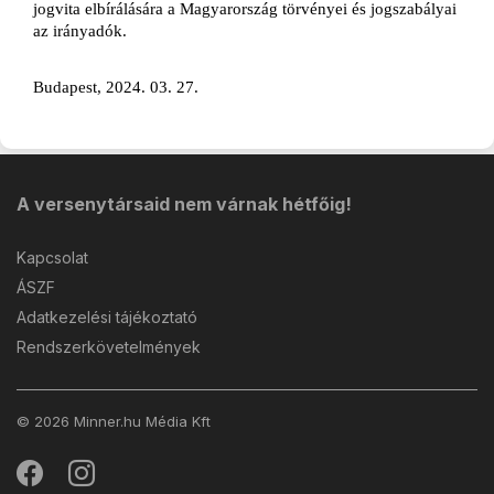
jogvita elbírálására a Magyarország törvényei és jogszabályai 
az irányadók.
Budapest, 2024. 03. 27. 
A versenytársaid nem várnak hétfőig!
Kapcsolat
ÁSZF
Adatkezelési tájékoztató
Rendszerkövetelmények
© 2026 Minner.hu Média Kft