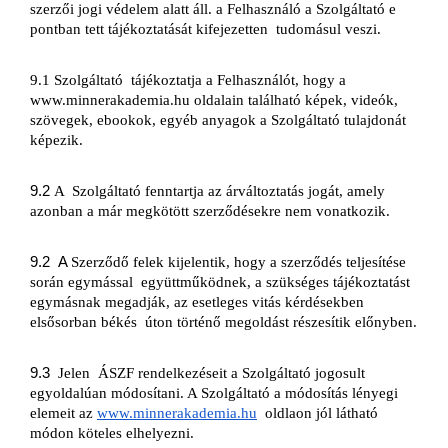
szerzői jogi védelem alatt áll. a Felhasználó a 
Szolgáltató e 
pontban tett tájékoztatását kifejezetten 
tudomásul veszi.
9.1 Szolgáltató 
tájékoztatja a Felhasználót, hogy a 
www.minnerakademia.hu
oldalain található képek, videók, 
szövegek, ebookok, egyéb anyagok a Szolgáltató tulajdonát 
képezik.
9.2 
A 
Szolgáltató fenntartja az árváltoztatás jogát, amely 
azonban a már megkötött szerződésekre nem vonatkozik.
9.2  A 
Szerződő felek kijelentik, hogy a szerződés teljesítése 
során egymással 
együttműködnek, a szükséges tájékoztatást 
egymásnak megadják, az esetleges vitás kérdésekben 
elsősorban békés 
úton történő megoldást részesítik előnyben.
9.3  
Jelen 
ÁSZF rendelkezéseit a Szolgáltató jogosult 
egyoldalúan módosítani. A Szolgáltató a módosítás lényegi 
elemeit az 
www.minnerakademia.hu
  oldlaon jól látható 
módon köteles elhelyezni.