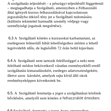
A szolgáltatás teljesítését – a pénzügyi teljesítéstől függetlenül 
– megtagadhatja a Szolgáltató, amennyiben a Felhasználó 
által igényelt kurzus felhasználásával kapcsolatosan 
jogszabályba ütköző tény jut a Szolgáltató tudomására 
(különös tekintettel harmadik személy védjegy-vagy 
személyiségi jogainak megsértése).
 6.3 
A 
Szolgáltató köteles a kurzusokat karbantartani, az 
esetlegesen felmerülő hibát lehetőségeihez mérten a lehető 
legrövidebb időn, de legkésőbb 72 órán belül kijavítani.
6.4 
A 
Szolgáltató nem tartozik felelősséggel a neki nem 
felróható módon bekövetkező váratlan eseményekből eredő 
szolgáltatási kimaradásokért, esetleges adatveszteségekért, 
illetve azon 
károkért, amelyek rajta kívül álló okok 
eredményeképpen következtek be.
6.5. 
A 
Szolgáltató fenntartja a jogot a szolgáltatásai körének 
a felhasználótt értesíteni.
bővítésére, amelyről nem köteles 
6.6 
Szolgáltató 
fenntartja a jogot, hogy amennyiben 