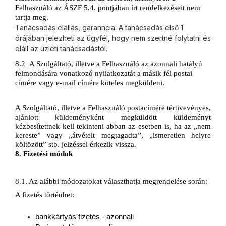
Felhasználó az ÁSZF 5.4. pontjában írt rendelkezéseit nem 
tartja meg.
Tanácsadás elállás, garanncia: A tanácsadás első 1
órájában jelezheti az ügyfél, hogy nem szertné folytatni és
eláll az üzleti tanácsadástól.
8.2  A Szolgáltató, illetve a Felhasználó az azonnali hatályú 
felmondására vonatkozó nyilatkozatát a másik fél postai 
címére vagy e-mail címére köteles megküldeni.
A Szolgáltató, illetve a Felhasználó postacímére tértivevényes, 
ajánlott küldeményként megküldött küldeményt 
kézbesítettnek kell tekinteni abban az esetben is, ha az „nem 
kereste” vagy „átvételt megtagadta”, „ismeretlen helyre 
költözött” stb. jelzéssel érkezik vissza.
8. Fizetési módok
8.1. Az alábbi módozatokat választhatja megrendelése során: 
A fizetés történhet:
bankkártyás fizetés - azonnali