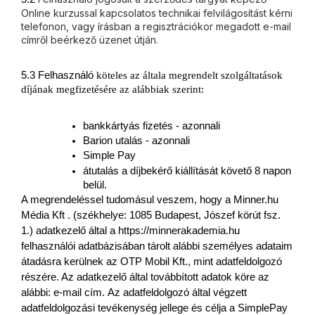
Online kurzussal kapcsolatos technikai felvilágosítást kérni
telefonon, vagy írásban a regisztrációkor megadott e-mail
címről beérkező üzenet útján.
5.3 Felhasználó
köteles az általa megrendelt szolgáltatások 
díjának megfizetésére az alábbiak szerint:
bankkártyás fizetés - azonnali
Barion utalás - azonnali
Simple Pay
átutalás a díjbekérő kiállítását követő 8 napon 
belül. 
A megrendeléssel tudomásul veszem, hogy a Minner.hu 
Média Kft . (székhelye: 1085 Budapest, Jószef körút fsz. 
1.) adatkezelő által a https://minnerakademia.hu 
felhasználói adatbázisában tárolt alábbi személyes adataim 
átadásra kerülnek az OTP Mobil Kft., mint adatfeldolgozó 
részére. Az adatkezelő által továbbított adatok köre az 
alábbi: e-mail cím. Az adatfeldolgozó által végzett 
adatfeldolgozási tevékenység jellege és célja a SimplePay 