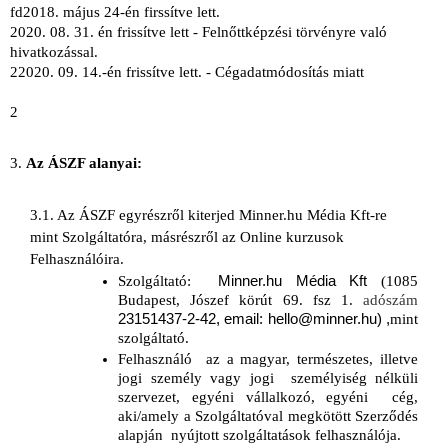
fd2018. május 24-én firssítve lett. 
2020. 08. 31. én frissítve lett - Felnőttképzési törvényre való 
hivatkozással. 
22020. 09. 14.-én frissítve lett. - Cégadatmódosítás miatt
2
3. 
Az ÁSZF alanyai:
3.1. Az ÁSZF egyrészről kiterjed Minner.hu Média Kft-re 
mint Szolgáltatóra, másrészről az Online kurzusok 
Felhasználóira. 
Szolgáltató: 
Minner.hu Média Kft
 (1085 
Budapest, Jószef körút 69. fsz 1. 
adószám 
23151437-2-42, email: hello@minner.hu) ,
mint 
szolgáltató. 
Felhasználó 
az a magyar, természetes, illetve 
jogi személy vagy jogi 
személyiség nélküli 
szervezet, egyéni vállalkozó, egyéni 
cég, 
aki/amely a Szolgáltatóval megkötött Szerződés 
alapján 
nyújtott szolgáltatások felhasználója.