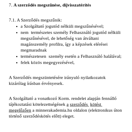
7. 
A szerződés megszűnése, díjvisszatérítés
7.1. A Szerződés megszűnik:
a Szolgáltató jogutód nélküli megszűnésével;
nem 
természetes személy Felhasználó jogutód nélküli 
megszűnésével, de lehetőség van átváltani 
magánszemély profilra, így a képzések elérései 
megmaradnak
természetesen 
 s
zemély esetén a Felhasználó halálával;
felek közös megegyezésével,
A Szerződés megszüntetésére irányuló nyilatkozatok 
kizárólag írásban érvényesek.
A Szolgáltató a vonatkozó Korm. rendelet alapján fennálló 
tájékoztatási kötelezettségének 
a
szerződés 
kötést 
megelőzően
 a minnerakademia.hu oldalon (elektronikus úton 
történő szerződéskötés előtt) eleget.