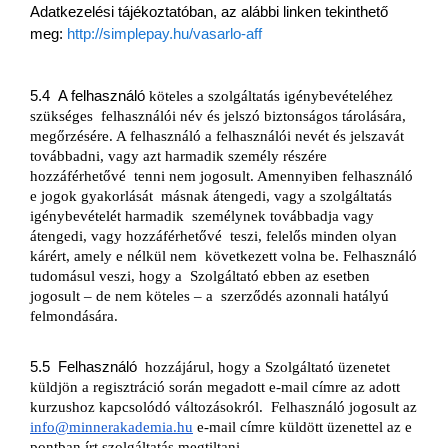
Adatkezelési tájékoztatóban, az alábbi linken tekinthető 
meg: 
http://simplepay.hu/vasarlo-
aff
5.4 
A felhasználó
 köteles a szolgáltatás igénybevételéhez 
szükséges 
felhasználói név és jelszó biztonságos tárolására, 
megőrzésére. A felhasználó a felhasználói nevét és jelszavát 
továbbadni, vagy azt harmadik személy részére 
hozzáférhetővé 
tenni nem jogosult. Amennyiben felhasználó 
e jogok gyakorlását 
másnak átengedi, vagy a szolgáltatás 
igénybevételét harmadik 
személynek továbbadja vagy 
átengedi, vagy hozzáférhetővé 
teszi, felelős minden olyan 
kárért, amely e nélkül nem 
következett volna be. Felhasználó 
tudomásul veszi, hogy a 
Szolgáltató ebben az esetben 
jogosult – de nem köteles – a 
szerződés azonnali hatályú 
felmondására.
5.5  Felhasználó
hozzájárul, hogy a Szolgáltató üzenetet 
küldjön a regisztráció során megadott e-mail címre az adott 
kurzushoz kapcsolódó változásokról.  Felhasználó jogosult az 
info@minnerakademia.hu
 e-mail címre küldött üzenettel az e 
pontban írt szolgáltatás megtiltani.