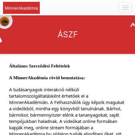
Togg
navig
ÁSZF
Általános Szerződési Feltételek
A MinnerAkadémia rövid bemutatása:
A tudásanyagok interakció nélküli
tartalomszolgáltatásként érhetőek el a
MinnerAkadémián. A Felhasználók úgy képzik magukat
a videókból, mintha egy könyvből tanulnának. Bárhol,
bármikor, bármennyiszer elérik a tananyagokat, saját
tempójukban haladnak. A videókat online formában
kapják meg, online stream formájában a
MinnerAkadémia.hu oldalon tudják elindítani őket, ott