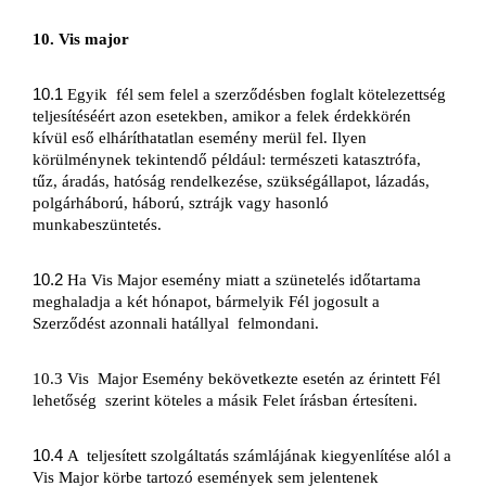
10. Vis major
10.1 
Egyik 
fél sem felel a szerződésben foglalt kötelezettség 
teljesítéséért azon esetekben, amikor a felek érdekkörén 
kívül eső elháríthatatlan esemény merül fel. Ilyen 
körülménynek tekintendő például: természeti katasztrófa, 
tűz, áradás, hatóság rendelkezése, szükségállapot, lázadás, 
polgárháború, háború, sztrájk vagy hasonló 
munkabeszüntetés.
10.2 
Ha Vis Major esemény miatt a szünetelés időtartama 
meghaladja a két hónapot, bármelyik Fél jogosult a 
Szerződést azonnali hatállyal 
felmondani.
10.3 Vis 
Major Esemény bekövetkezte esetén az érintett Fél 
lehetőség 
szerint köteles a másik Felet írásban értesíteni.
10.4 
A 
teljesített szolgáltatás számlájának kiegyenlítése alól a 
Vis Major körbe tartozó események sem jelentenek 