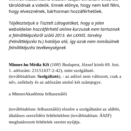
tárolódnak a videók. Ennek előnye, hogy nem kell félni,
hogy elvesznének, bárhonnan hozzáférhetőek.
T
ájékoztatjuk a Tisztelt Látogatókat, hogy a jelen
weboldalon hozzáférhető online kurzusok nem tartoznak
a felnőttképzésről szóló 2013. évi LXXVII. törvény
(Felnőttképzési tv.) hatálya alá, így azok nem minősülnek
felnőttképzési tevékenységnek
Minner.hu Média Kft
 (1085 Budapest, József körút 69. fszt. 
1. adószám: 23151437-2-42), mint szolgáltató. 
(továbbiakban: 
Szolgáltató
), - az adózó nem változott, csak a 
név, székhely és az adószám utolsó két számjegye. 
a MinnerAkadémia felhasználói
(továbbiakban: felhasználói
) részére a szolgáltatást az alábbi, 
általános szerződési feltételekben (továbbiakban: ÁSZF) 
meghatározott feltételek szerint nyújtja.