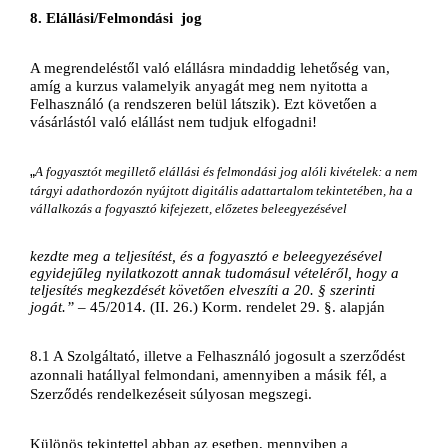
8. Elállási/Felmondási 
jog
A megrendeléstől való elállásra mindaddig lehetőség van, 
amíg a kurzus valamelyik anyagát meg nem nyitotta a 
Felhasználó (a rendszeren belül látszik). Ezt követően a 
vásárlástól való elállást nem tudjuk elfogadni!
„
A fogyasztót megillető elállási és felmondási jog alóli kivételek: a nem 
tárgyi adathordozón nyújtott digitális adattartalom tekintetében, ha a 
vállalkozás a fogyasztó kifejezett, előzetes beleegyezésével
kezdte meg a teljesítést, és a fogyasztó e beleegyezésével 
egyidejűleg nyilatkozott annak tudomásul vételéről, hogy a 
teljesítés megkezdését követően elveszíti a 20. § szerinti 
jogát.” – 
45/2014. (II. 26.)
Korm. rendelet 29. §. alapján
8.1 A Szolgáltató, illetve a Felhasználó jogosult a szerződést 
azonnali hatállyal felmondani, amennyiben a másik fél, a 
Szerződés rendelkezéseit súlyosan megszegi.
Különös tekintettel abban az esetben, mennyiben a 