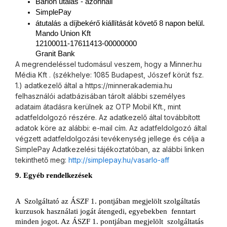
Barion utalás - azonnali
SimplePay
átutalás a díjbekérő kiállítását követő 8 napon belül. 
Mando Union Kft
12100011-17611413-00000000
Granit Bank
A megrendeléssel tudomásul veszem, hogy a Minner.hu
Média Kft . (székhelye: 1085 Budapest, Jószef körút fsz.
1.) adatkezelő által a https://minnerakademia.hu
felhasználói adatbázisában tárolt alábbi személyes
adataim átadásra kerülnek az OTP Mobil Kft., mint
adatfeldolgozó részére. Az adatkezelő által továbbított
adatok köre az alábbi: e-mail cím. Az adatfeldolgozó által
végzett adatfeldolgozási tevékenység jellege és célja a
SimplePay Adatkezelési tájékoztatóban, az alábbi linken
tekinthető meg:
http://simplepay.hu/vasarlo-
aff
9. Egyéb rendelkezések
A 
Szolgáltató az ÁSZF 1. pontjában megjelölt szolgáltatás 
kurzusok használati jogát átengedi, egyebekben 
fenntart 
minden jogot. Az ÁSZF 1. pontjában megjelölt 
szolgáltatás 