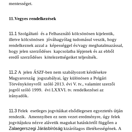
mentességet.
11.Vegyes rendelkezések
11.1 
Szolgáltató 
és a Felhasználó kölcsönösen kijelentik, 
illetve kölcsönösen 
jóváhagyólag tudomásul veszik, hogy 
rendelkeznek azzal a 
képességgel és/vagy meghatalmazással, 
hogy jelen szerződéses 
kapcsolatba lépjenek és az ebből 
eredő szerződéses 
kötelezettségeiket teljesítsék.
11.2 
A 
jelen ÁSZF-ben nem szabályozott kérdésekre 
Magyarország 
jogszabályai, így különösen a Polgári 
Törvénykönyvről 
szóló 2013. évi V. tv., valamint szerzői 
jogról szóló 1999. 
évi LXXVI. tv. rendelkezései az 
irányadók.
11.3 
Felek 
esetleges jogvitáikat elsődlegesen egyeztetés útján 
rendezik. 
Amennyiben ez nem vezet eredményre, úgy felek 
jogvitájukra nézve alávetik magukat hatáskörtől függően a 
Zalaegerszegi Járásbíróság
 kizárólagos illetékességének. A 