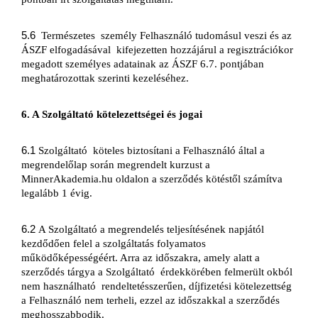
5.6  
Természetes 
személy Felhasználó tudomásul veszi és az 
ÁSZF elfogadásával 
kifejezetten hozzájárul a regisztrációkor 
megadott személyes adatainak az ÁSZF 6.7. pontjában 
meghatározottak szerinti kezeléséhez.
6. A Szolgáltató kötelezettségei és jogai
6.1 
Szolgáltató 
köteles biztosítani a Felhasználó által a 
megrendelőlap során megrendelt kurzust a 
MinnerAkademia.hu
oldalon a szerződés kötéstől számítva 
legalább 1 évig.
6.2 
A Szolgáltató a megrendelés teljesítésének napjától 
kezdődően felel a szolgáltatás folyamatos 
működőképességéért. Arra az időszakra, amely alatt a 
szerződés tárgya a Szolgáltató 
érdekkörében felmerült okból 
nem használható 
rendeltetésszerűen, díjfizetési kötelezettség 
a Felhasználó nem terheli, ezzel az időszakkal a szerződés 
meghosszabbodik.