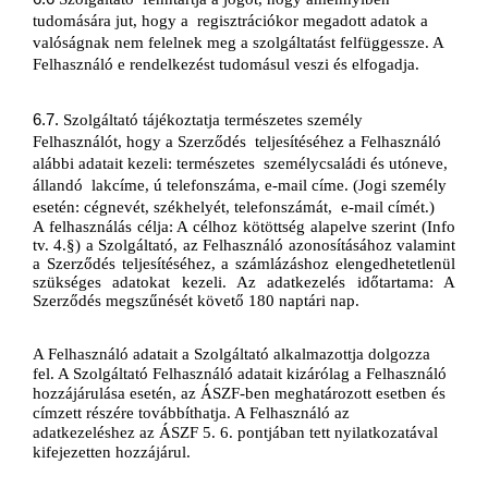
tudomására jut, hogy a 
regisztrációkor megadott adatok a 
valóságnak nem felelnek meg a szolgáltatást felfüggessze. A 
Felhasználó
e rendelkezést tudomásul veszi és elfogadja.
6.7. 
Szolgáltató tájékoztatja természetes személy 
Felhasználót, hogy a Szerződés 
teljesítéséhez a Felhasználó 
alábbi adatait kezeli: természetes 
személycsaládi és utóneve, 
állandó 
lakcíme, ú telefonszáma, e-mail címe. (Jogi személy 
esetén: cégnevét, székhelyét, telefonszámát, 
e-mail címét.)
A felhasználás célja: A célhoz kötöttség alapelve szerint (Info 
tv. 4.§) a Szolgáltató, az Felhasználó azonosításához valamint 
a Szerződés teljesítéséhez, a számlázáshoz elengedhetetlenül 
szükséges adatokat kezeli. Az adatkezelés időtartama: A 
Szerződés megszűnését követő 180 naptári nap.
A Felhasználó adatait a Szolgáltató alkalmazottja dolgozza 
fel. A Szolgáltató Felhasználó adatait kizárólag a Felhasználó 
hozzájárulása esetén, az ÁSZF-ben meghatározott esetben és 
címzett részére továbbíthatja. A Felhasználó az 
adatkezeléshez az ÁSZF 5. 6. pontjában tett nyilatkozatával 
kifejezetten hozzájárul.