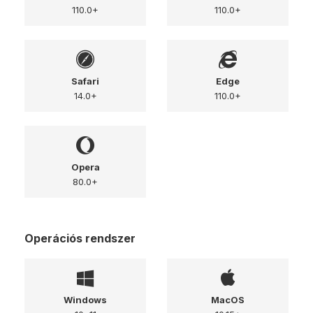
110.0+
110.0+
Safari
Edge
14.0+
110.0+
Opera
80.0+
Operációs rendszer
Windows
MacOS