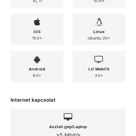
10, 11
10.15+
iOS
Linux
15.0+
Ubuntu 20+
Android
LG WebOS
9.0+
3.0+
Internet kapcsolat
Asztali gép/Laptop
>5 Mbit/s