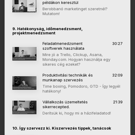
példákon keresztül
Berobbanó marketinget szeretnél?
Mutatom!
9. Hatékonyság, időmenedzsment,
projektmenedzsment
Feladatmenedzsment
30:27
szoftverek használata
Mire jó a Trello, Clickup, Asana,
Monday.com. Hogyan használja egy
sikeres cég ezeket?
Produktivitási technikák és
32:09
munkanap szervezés
Time boxing, Pomodoro, GTD - Így legyél
hatékony!
Vállalkozás üzemeltetés
21:39
sikerrecepted.
Derítsük ki, hogy mi a házifeladatod!
10. Így szervezz ki. Kiszervezés tippek, tanácsok