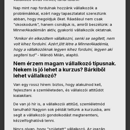
Nap mint nap fordulnak hozzánk vállalkozók a
problémáikkal, ezért nagy tapasztalatot szereztünk
abban, hogy megoldjuk őket. Ráadásul nem csak
"okoskodunk", hanem csináljuk is, amiről beszélünk: a
MinnerAkadémián aktív, gyakorló vállalkozók oktatnak.
"Amikor én elkezdtem vállalkozni, senki se segített, nem
volt kihez fordulni. Azért jött létre a MinnerAkadémia,
hogy a vállalkozóknak legyen kihez fordulni, legyen aki
segíteni tud"
- Mándó Milán, alapító.
Nem érzem magam vállalkozó típusnak.
Nekem is jó lehet a kurzus? Bárkiből
lehet vállalkozó?
Van egy rossz hírem: biztos, hogy alakulnod kell,
fejleszteni a szemléleteden, és vállalozói attitűdöt
kialakítani.
De van jó hír is, a vállalkozói attitűd, szemléletmód
tanulható! Nagyon sok példát tettünk a kurzusba, ami
segít a vállalkozói gondolkodást megteremteni,
kézzelfoghatóvá tenni.
Nincs olyan, hogy "született" vállalkozó. Az igazán