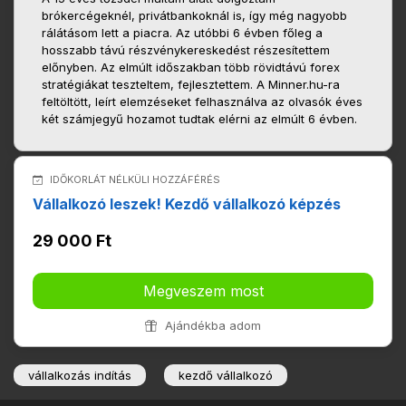
brókercégeknél, privátbankoknál is, így még nagyobb
rálátásom lett a piacra. Az utóbbi 6 évben főleg a
hosszabb távú részvénykereskedést részesítettem
előnyben. Az elmúlt időszakban több rövidtávú forex
stratégiákat teszteltem, fejlesztettem. A Minner.hu-ra
feltöltött, leírt elemzéseket felhasználva az olvasók éves
két számjegyű hozamot tudtak elérni az elmúlt 6 évben.
IDŐKORLÁT NÉLKÜLI HOZZÁFÉRÉS
Vállalkozó leszek! Kezdő vállalkozó képzés
29 000 Ft
Megveszem most
Ajándékba adom
vállalkozás indítás
kezdő vállalkozó