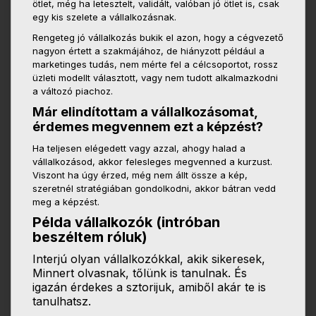
ötlet, még ha letesztelt, validált, valóban jó ötlet is, csak
egy kis szelete a vállalkozásnak.
Rengeteg jó vállalkozás bukik el azon, hogy a cégvezető
nagyon értett a szakmájához, de hiányzott például a
marketinges tudás, nem mérte fel a célcsoportot, rossz
üzleti modellt választott, vagy nem tudott alkalmazkodni
a változó piachoz.
Már elindítottam a vállalkozásomat,
érdemes megvennem ezt a képzést?
Ha teljesen elégedett vagy azzal, ahogy halad a
vállalkozásod, akkor felesleges megvenned a kurzust.
Viszont ha úgy érzed, még nem állt össze a kép,
szeretnél stratégiában gondolkodni, akkor bátran vedd
meg a képzést.
Példa vállalkozók (intróban
beszéltem róluk)
Interjú olyan vállalkozókkal, akik sikeresek,
Minnert olvasnak, tőlünk is tanulnak. És
igazán érdekes a sztorijuk, amiből akár te is
tanulhatsz.