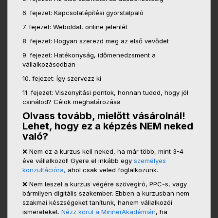
6. fejezet: Kapcsolatépítési gyorstalpaló
7. fejezet: Weboldal, online jelenlét
8. fejezet: Hogyan szerezd meg az első vevődet
9. fejezet: Hatékonyság, időmenedzsment a
vállalkozásodban
10. fejezet: Így szervezz ki
11. fejezet: Viszonyítási pontok, honnan tudod, hogy jól
csinálod? Célok meghatározása
Olvass tovább, mielőtt vásárolnál!
Lehet, hogy ez a képzés NEM neked
való?
❌ Nem ez a kurzus kell neked, ha már több, mint 3-4
éve vállalkozol! Gyere el inkább egy
személyes
konzultációra,
ahol csak veled foglalkozunk.
❌ Nem leszel a kurzus végére szövegíró, PPC-s, vagy
bármilyen digitális szakember. Ebben a kurzusban nem
szakmai készségeket tanítunk, hanem vállalkozói
ismereteket.
Nézz körül a MinnerAkadémián
, ha