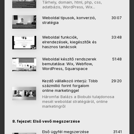
Tárhely, domain, html, php, css,
adatbázis, WordPress, Wix...
Weboldal típusok, konverzió,
30:07
stratégia
Weboldal funkciók,
33:48
elrendezések, kiegészítők és
hasznos tanácsok
Weboldal készítő rendszerek
51:48
bemutatása: Wix, Webflow,
WordPress, Squarspace
Kezdő vállalkozó interjú: Több
29:20
százmillió forint forgalom
online marketinggel
Háromfai Balázs a Biobubi tulajdonosa
mesél weboldal stratégiáról, online
marketingről
8. fejezet: Első vevő megszerzése
Első ügyfél megszerzése
31:41