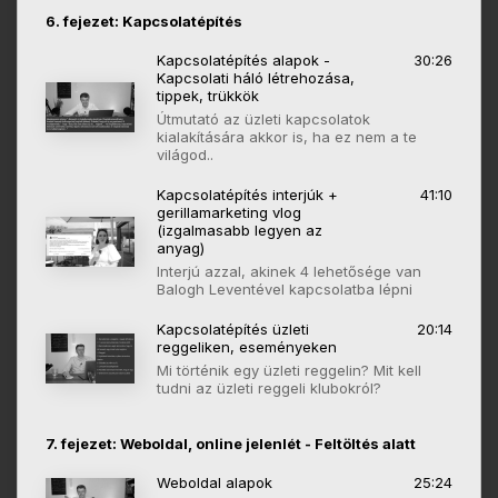
6. fejezet: Kapcsolatépítés
Kapcsolatépítés alapok -
30:26
Kapcsolati háló létrehozása,
tippek, trükkök
Útmutató az üzleti kapcsolatok
kialakítására akkor is, ha ez nem a te
világod..
Kapcsolatépítés interjúk +
41:10
gerillamarketing vlog
(izgalmasabb legyen az
anyag)
Interjú azzal, akinek 4 lehetősége van
Balogh Leventével kapcsolatba lépni
Kapcsolatépítés üzleti
20:14
reggeliken, eseményeken
Mi történik egy üzleti reggelin? Mit kell
tudni az üzleti reggeli klubokról?
7. fejezet: Weboldal, online jelenlét - Feltöltés alatt
Weboldal alapok
25:24