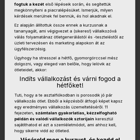
fogtuk a kezét
első lépéseik során, és segítettük
megkönnyíteni a piacralépésüket. Ismerjük, milyen
kérdések merülnek fel bennük, és hol akadnak el.
Ez alapján állítottuk össze ennek a kurzusnak a
tananyagát, ami végigvezet a (sikeres!) vállalkozóvá
válás folyamatánaz ötletgenerálástól és -teszteléstől az
üzleti tervezésen és marketing alapokon át az
ügyfélszerzésig.
Úgyhogy ha stresszel a hétfő, gyomorgörccsel mész
dolgozni, vagy eleged van belőle, hogy lelövik az
ötleteidet, akkor:
Indíts vállalkozást és várni fogod a
hétfőket!
Tuti, hogy a te asztalfiókodban is porosodik jó pár
vállalkozás ötlet. Ebből a képzésből átfogó képet kapsz
egy eredményes vállalkozás üzemeltetéséről. 11
fejezeten,
számtalan gyakorlatias, kézzelfogható
példán és valódi vállalkozók sztorijain
keresztül
sajátíthatod el azt a szemléletmódot, ami ahhoz kell,
hogy sikerre vidd az ötleted.
Vásárold meg a kurzust, és kezdd el