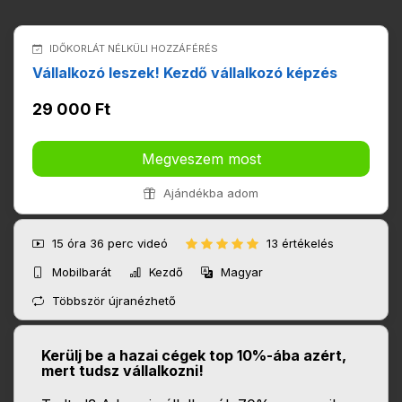
IDŐKORLÁT NÉLKÜLI HOZZÁFÉRÉS
Vállalkozó leszek! Kezdő vállalkozó képzés
29 000 Ft
Megveszem most
Ajándékba adom
15 óra 36 perc
videó
13 értékelés
Mobilbarát
Kezdő
Magyar
Többször újranézhető
Kerülj be a hazai cégek top 10%-ába azért,
mert tudsz vállalkozni!