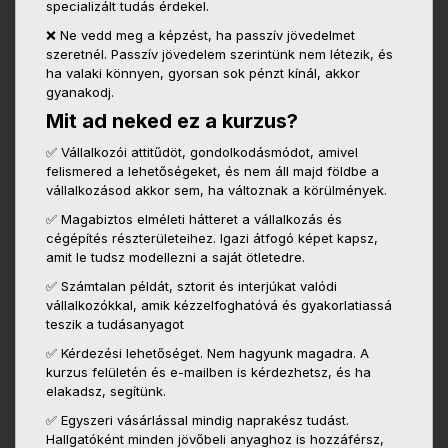
specializált tudás érdekel.
❌ Ne vedd meg a képzést, ha passzív jövedelmet
szeretnél. Passzív jövedelem szerintünk nem létezik, és
ha valaki könnyen, gyorsan sok pénzt kínál, akkor
gyanakodj.
Mit ad neked ez a kurzus?
✅ Vállalkozói attitűdöt, gondolkodásmódot, amivel
felismered a lehetőségeket, és nem áll majd földbe a
vállalkozásod akkor sem, ha változnak a körülmények.
✅ Magabiztos elméleti hátteret a vállalkozás és
cégépítés részterületeihez. Igazi átfogó képet kapsz,
amit le tudsz modellezni a saját ötletedre.
✅ Számtalan példát, sztorit és interjúkat valódi
vállalkozókkal, amik kézzelfoghatóvá és gyakorlatiassá
teszik a tudásanyagot
✅ Kérdezési lehetőséget. Nem hagyunk magadra. A
kurzus felületén és e-mailben is kérdezhetsz, és ha
elakadsz, segítünk.
✅ Egyszeri vásárlással mindig naprakész tudást.
Hallgatóként minden jövőbeli anyaghoz is hozzáférsz,