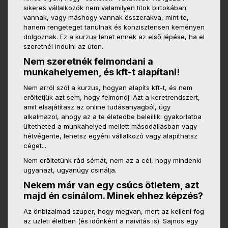
sikeres vállalkozók nem valamilyen titok birtokában
vannak, vagy máshogy vannak összerakva, mint te,
hanem rengeteget tanulnak és konzisztensen keményen
dolgoznak. Ez a kurzus lehet ennek az első lépése, ha el
szeretnél indulni az úton.
Nem szeretnék felmondani a
munkahelyemen, és kft-t alapítani!
Nem arról szól a kurzus, hogyan alapíts kft-t, és nem
erőltetjük azt sem, hogy felmondj. Azt a keretrendszert,
amit elsajátítasz az online tudásanyagból, úgy
alkalmazol, ahogy az a te életedbe beleillik: gyakorlatba
ültetheted a munkahelyed mellett másodállásban vagy
hétvégente, lehetsz egyéni vállalkozó vagy alapíthatsz
céget...
Nem erőltetünk rád sémát, nem az a cél, hogy mindenki
ugyanazt, ugyanúgy csinálja.
Nekem már van egy csúcs ötletem, azt
majd én csinálom. Minek ehhez képzés?
Az önbizalmad szuper, hogy megvan, mert az kelleni fog
az üzleti életben (és időnként a naivitás is). Sajnos egy