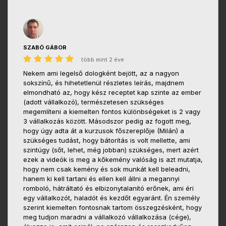
SZABÓ GÁBOR
több mint 2 éve
Nekem ami legelső dologként bejött, az a nagyon
sokszínű, és hihetetlenül részletes leírás, majdnem
elmondható az, hogy kész receptet kap szinte az ember
(adott vállalkozó), természetesen szükséges
megemlíteni a kiemelten fontos különbségeket is 2 vagy
3 vállalkozás között. Másodszor pedig az fogott meg,
hogy úgy adta át a kurzusok főszereplője (Milán) a
szükséges tudást, hogy bátorítás is volt mellette, ami
szintúgy (sőt, lehet, még jobban) szükséges, mert azért
ezek a videók is meg a kőkemény valóság is azt mutatja,
hogy nem csak kemény és sok munkát kell beleadni,
hanem ki kell tartani és ellen kell állni a megannyi
romboló, hátráltató és elbizonytalanító erőnek, ami éri
egy vállalkozót, haladót és kezdőt egyaránt. Én személy
szerint kiemelten fontosnak tartom összegzésként, hogy
meg tudjon maradni a vállalkozó vállalkozása (cége),