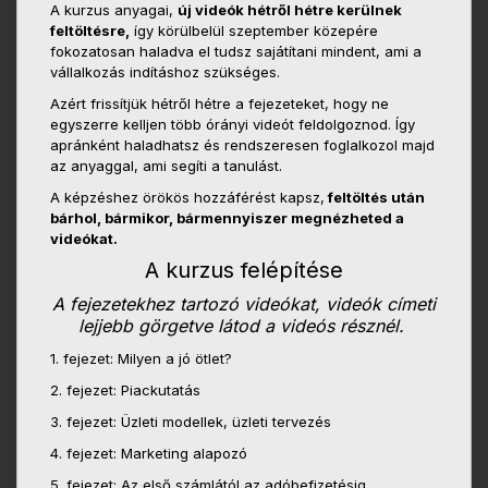
A kurzus anyagai,
új videók hétről hétre kerülnek
feltöltésre,
így körülbelül szeptember közepére
fokozatosan haladva el tudsz sajátítani mindent, ami a
vállalkozás indításhoz szükséges.
Azért frissítjük hétről hétre a fejezeteket, hogy ne
egyszerre kelljen több órányi videót feldolgoznod. Így
apránként haladhatsz és rendszeresen foglalkozol majd
az anyaggal, ami segíti a tanulást.
A képzéshez örökös hozzáférést kapsz,
feltöltés után
bárhol, bármikor, bármennyiszer megnézheted a
videókat.
A kurzus felépítése
A fejezetekhez tartozó videókat, videók címeti
lejjebb görgetve látod a videós résznél.
1. fejezet: Milyen a jó ötlet?
2. fejezet: Piackutatás
3. fejezet: Üzleti modellek, üzleti tervezés
4. fejezet: Marketing alapozó
5. fejezet: Az első számlától az adóbefizetésig