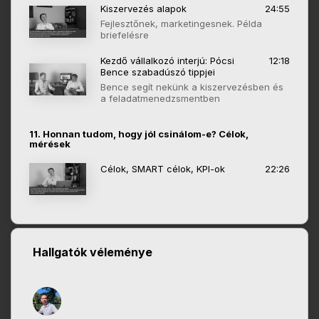
Kiszervezés alapok
24:55
Fejlesztőnek, marketingesnek. Példa
briefelésre
Kezdő vállalkozó interjú: Pócsi
12:18
Bence szabadúszó tippjei
Bence segít nekünk a kiszervezésben és
a feladatmenedzsmentben
11. Honnan tudom, hogy jól csinálom-e? Célok,
mérések
Célok, SMART célok, KPI-ok
22:26
Hallgatók véleménye