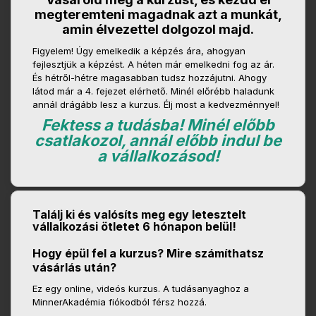
megteremteni magadnak azt a munkát,
amin élvezettel dolgozol majd.
Figyelem! Úgy emelkedik a képzés ára, ahogyan
fejlesztjük a képzést. A héten már emelkedni fog az ár.
És hétről-hétre magasabban tudsz hozzájutni. Ahogy
látod már a 4. fejezet elérhető. Minél előrébb haladunk
annál drágább lesz a kurzus. Élj most a kedvezménnyel!
Fektess a tudásba! Minél előbb
csatlakozol, annál előbb indul be
a vállalkozásod!
Találj ki és valósíts meg egy letesztelt
vállalkozási ötletet 6 hónapon belül!
Hogy épül fel a kurzus? Mire számíthatsz
vásárlás után?
Ez egy online, videós kurzus. A tudásanyaghoz a
MinnerAkadémia fiókodból férsz hozzá.