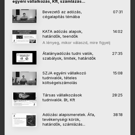
egyéni vállalkozás, Kft, számlázás...
Bevezető az adózás,
07:31
cégalapítás témába
KATA adózás alapok,
14:02
határidők, teendők
A lényeg, mikor válaszd, mire figyelj
Átalányadózás tudni valók,
27:35
szabályok, limitek, határidők
SZJA egyéni vállalkozó
15:08
tudnivalók, tételes
költségelszámolás
Társas vállalkozások
28:25
tudnivalók. Bt, Kft
Adózási alapismeretek. Áfa,
38:18
tevékenységi körök,
határidők, számlázás...