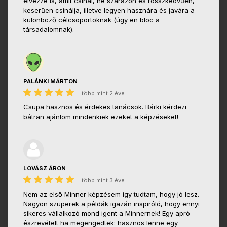
élvezze is, amit csinál, ne szárazon és rosszkedvűen,
keserűen csinálja, illetve legyen hasznára és javára a
különböző célcsoportoknak (úgy en bloc a
társadalomnak).
PALÁNKI MÁRTON
több mint 2 éve
Csupa hasznos és érdekes tanácsok. Bárki kérdezi
bátran ajánlom mindenkiek ezeket a képzéseket!
LOVÁSZ ÁRON
több mint 3 éve
Nem az első Minner képzésem így tudtam, hogy jó lesz.
Nagyon szuperek a példák igazán inspiróló, hogy ennyi
sikeres vállalkozó mond igent a Minnernek! Egy apró
észrevételt ha megengedtek: hasznos lenne egy