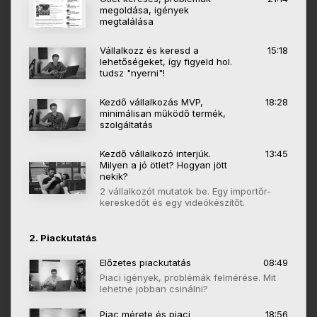
megoldása, igények
megtalálása
Vállalkozz és keresd a
15:18
lehetőségeket, így figyeld hol.
tudsz "nyerni"!
Kezdő vállalkozás MVP,
18:28
minimálisan működő termék,
szolgáltatás
Kezdő vállalkozó interjúk.
13:45
Milyen a jó ötlet? Hogyan jött
nekik?
2 vállalkozót mutatok be. Egy importőr-
kereskedőt és egy videókészítőt.
2. Piackutatás
Előzetes piackutatás
08:49
Piaci igények, problémák felmérése. Mit
lehetne jobban csinálni?
Piac mérete és piaci
18:56