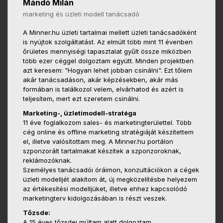
Mándó Milán
marketing és üzleti modell tanácsadó
A Minner.hu üzleti tartalmai mellett üzleti tanácsadóként
is nyújtok szolgáltatást. Az elmúlt több mint 11 évenben
őrületes mennyiségi tapasztalat gyűlt össze miközben
több ezer céggel dolgoztam együtt. Minden projektben
azt keresem: "Hogyan lehet jobban csinálni". Ezt tőlem
akár tanácsadáson, akár képzésekben, akár más
formában is találkozol velem, elvárhatod és azért is
teljesítem, mert ezt szeretem csinálni.
Marketing-, üzletimodell-stratéga
11 éve foglalkozom sales- és marketingterülettel. Több
cég online és offline marketing stratégiáját készítettem
el, illetve valósítottam meg. A Minner.hu portálon
szponzorált tartalmakat készítek a szponzoroknak,
reklámozóknak.
Személyes tanácsadói óráimon, konzultációkon a cégek
üzleti modelljét alakítom át, új megközelítésbe helyezem
az értékesítési modelljüket, illetve ehhez kapcsolódó
marketingterv kidolgozásában is részt veszek.
Tőzsde:
A 15 éves tőzsdei múltam alatt dolgoztam