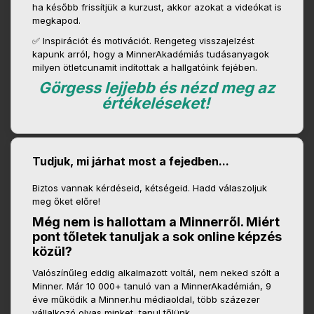
ha később frissítjük a kurzust, akkor azokat a videókat is
megkapod.
✅ Inspirációt és motivációt. Rengeteg visszajelzést
kapunk arról, hogy a MinnerAkadémiás tudásanyagok
milyen ötletcunamit indítottak a hallgatóink fejében.
Görgess lejjebb és nézd meg az
értékeléseket!
Tudjuk, mi járhat most a fejedben...
Biztos vannak kérdéseid, kétségeid. Hadd válaszoljuk
meg őket előre!
Még nem is hallottam a Minnerről. Miért
pont tőletek tanuljak a sok online képzés
közül?
Valószínűleg eddig alkalmazott voltál, nem neked szólt a
Minner. Már 10 000+ tanuló van a MinnerAkadémián, 9
éve működik a Minner.hu médiaoldal, több százezer
vállalkozó olvas minket, tanul tőlünk.