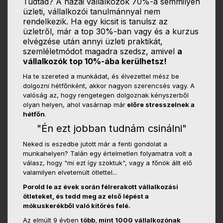
Tudtad? A hazai vállalkozók 70%-a semmilyen
üzleti, vállalkozói tanulmánnyal nem
rendelkezik. Ha egy kicsit is tanulsz az
üzletről, már a top 30%-ban vagy és a kurzus
elvégzése után annyi üzleti praktikát,
szemléletmódot magadra szedsz, amivel
a
vállalkozók top 10%-ába kerülhetsz!
Ha te szereted a munkádat, és élvezettel mész be
dolgozni hétfőnként, akkor nagyon szerencsés vagy. A
valóság az, hogy rengetegen dolgoznak kényszerből
olyan helyen, ahol vasárnap már
előre stresszelnek a
hétfőn
.
"Én ezt jobban tudnám csinálni"
Neked is eszedbe jutott már a fenti gondolat a
munkahelyen? Talán egy értelmetlen folyamatra volt a
válasz, hogy "mi ezt így szoktuk", vagy a főnök állt elő
valamilyen elvetemült ötlettel...
Porold le az évek során félrerakott vállalkozási
ötleteket, és tedd meg az első lépést a
mókuskerékből való kitörés felé.
Az elmúlt 9 évben
több, mint 1000 vállalkozónak