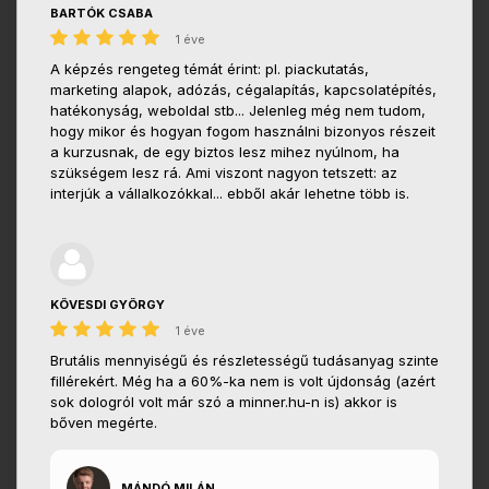
BARTÓK CSABA
1 éve
A képzés rengeteg témát érint: pl. piackutatás,
marketing alapok, adózás, cégalapítás, kapcsolatépítés,
hatékonyság, weboldal stb... Jelenleg még nem tudom,
hogy mikor és hogyan fogom használni bizonyos részeit
a kurzusnak, de egy biztos lesz mihez nyúlnom, ha
szükségem lesz rá. Ami viszont nagyon tetszett: az
interjúk a vállalkozókkal... ebből akár lehetne több is.
KÖVESDI GYÖRGY
1 éve
Brutális mennyiségű és részletességű tudásanyag szinte
fillérekért. Még ha a 60%-ka nem is volt újdonság (azért
sok dologról volt már szó a minner.hu-n is) akkor is
bőven megérte.
MÁNDÓ MILÁN