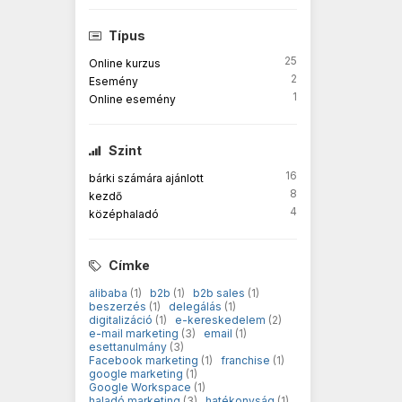
Típus
25
Online kurzus
2
Esemény
1
Online esemény
Szint
16
bárki számára ajánlott
8
kezdő
4
középhaladó
Címke
alibaba
(1)
b2b
(1)
b2b sales
(1)
beszerzés
(1)
delegálás
(1)
digitalizáció
(1)
e-kereskedelem
(2)
e-mail marketing
(3)
email
(1)
esettanulmány
(3)
Facebook marketing
(1)
franchise
(1)
google marketing
(1)
Google Workspace
(1)
haladó marketing
(3)
hatékonyság
(1)