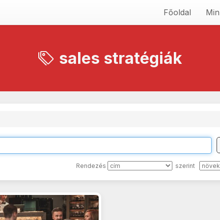
Főoldal
Min
sales stratégiák
Rendezés
szerint