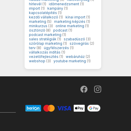
hírlevél
(1)
időmenedzsment
(1)
import
(1)
kampány
(1)
kapcsolatépítés
(1)
kezdő vállalkozó
(1)
kínai import
(1)
marketing
(5)
marketing képzés
(1)
minikurzus
(3)
online marketing
(1)
ösztönző
(8)
podcast
(1)
podcast marketing
(1)
sales stratégiák
(1)
szabadúszó
(3)
szórólap marketing
(1)
szövegírás
(2)
terv
(8)
ügyfélszerzés
(1)
vállalkozás indítás
(1)
vezetőfejlesztés
(1)
webáruház
(2)
webshop
(3)
youtube marketing
(1)