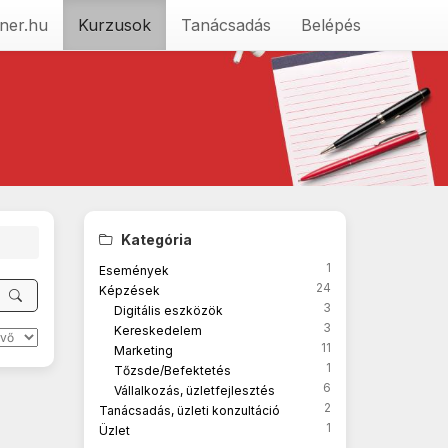
ner.hu
Kurzusok
Tanácsadás
Belépés
Kategória
1
Események
24
Képzések
3
Digitális eszközök
3
Kereskedelem
11
Marketing
1
Tőzsde/Befektetés
6
Vállalkozás, üzletfejlesztés
2
Tanácsadás, üzleti konzultáció
1
Üzlet