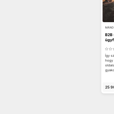
MÁND
B2B 
ügyf
Így s
hogy 
oldal
gyako
25 9