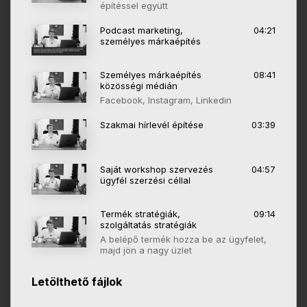
építéssel együtt
Podcast marketing,
04:21
személyes márkaépítés
Személyes márkaépítés
08:41
közösségi médián
Facebook, Instagram, Linkedin
Szakmai hírlevél építése
03:39
Saját workshop szervezés
04:57
ügyfél szerzési céllal
Termék stratégiák,
09:14
szolgáltatás stratégiák
A belépő termék hozza be az ügyfelet,
majd jön a nagy üzlet
Letölthető fájlok