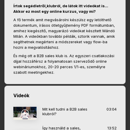
Írtok segédletről,klubról, de látok itt videókat is...
Akkor ez most egy online kurzus, vagy mi?
A fő termék amit megvásárolni készülsz egy letölthető
dokumentum, írásos ötletgyűjtemény PDF formátumban,
amihez kiegészítő, magyarázó videókat készített Mándó
Milán. A videókban további példák, sztorik vannak, amik
segíthetnek megérteni a módszereket vagy flow-ba
hozni a megvalósításhoz.
És még ott a B2B sales klub is. Az egyszeri csatlakozási
díjjal hozzáférsz a folyamatosan szerveződő online
webináriumokhoz, 20-20 perces 1/1-es, személyre
szabott meetingekhez.
Videók
Mit kell tudni a B2B sales
03:04
klubról?
Így használd a sales,
13:52