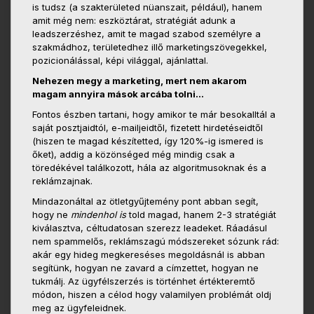
is tudsz (a szakterületed nüanszait, például), hanem
amit még nem: eszköztárat, stratégiát adunk a
leadszerzéshez, amit te magad szabod személyre a
szakmádhoz, területedhez illő marketingszövegekkel,
pozicionálással, képi világgal, ajánlattal.
Nehezen megy a marketing, mert nem akarom
magam annyira mások arcába tolni…
Fontos észben tartani, hogy amikor te már besokalltál a
saját posztjaidtól, e-mailjeidtől, fizetett hirdetéseidtől
(hiszen te magad készítetted, így 120%-ig ismered is
őket), addig a közönséged még mindig csak a
töredékével találkozott, hála az algoritmusoknak és a
reklámzajnak.
Mindazonáltal az ötletgyűjtemény pont abban segít,
hogy ne
mindenhol is
told magad, hanem 2-3 stratégiát
kiválasztva, céltudatosan szerezz leadeket. Ráadásul
nem spammelős, reklámszagú módszereket sózunk rád:
akár egy hideg megkereséses megoldásnál is abban
segítünk, hogyan ne zavard a címzettet, hogyan ne
tukmálj. Az ügyfélszerzés is történhet értékteremtő
módon, hiszen a célod hogy valamilyen problémát oldj
meg az ügyfeleidnek.