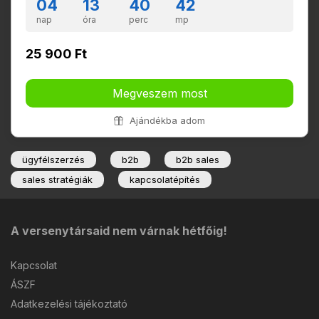
04
13
40
42
nap
óra
perc
mp
25 900 Ft
Megveszem most
Ajándékba adom
ügyfélszerzés
b2b
b2b sales
sales stratégiák
kapcsolatépítés
A versenytársaid nem várnak hétfőig!
Kapcsolat
ÁSZF
Adatkezelési tájékoztató