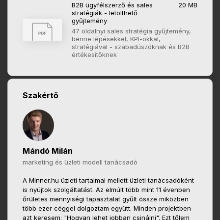
B2B ügyfélszerző és sales
20 MB
stratégiák - letölthető
gyűjtemény
47 oldalnyi sales stratégia gyűjtemény,
benne lépésekkel, KPI-okkal,
stratégiával - szabadúszóknak és B2B
értékesítőknek
Szakértő
Mándó Milán
marketing és üzleti modell tanácsadó
A Minner.hu üzleti tartalmai mellett üzleti tanácsadóként
is nyújtok szolgáltatást. Az elmúlt több mint 11 évenben
őrületes mennyiségi tapasztalat gyűlt össze miközben
több ezer céggel dolgoztam együtt. Minden projektben
azt keresem: "Hogyan lehet jobban csinálni". Ezt tőlem