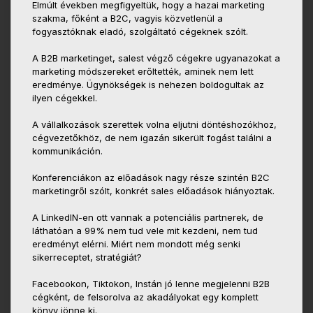
Elmúlt években megfigyeltük, hogy a hazai marketing
szakma, főként a B2C, vagyis közvetlenül a
fogyasztóknak eladó, szolgáltató cégeknek szólt.
A B2B marketinget, salest végző cégekre ugyanazokat a
marketing módszereket erőltették, aminek nem lett
eredménye. Ügynökségek is nehezen boldogultak az
ilyen cégekkel.
A vállalkozások szerettek volna eljutni döntéshozókhoz,
cégvezetőkhöz, de nem igazán sikerült fogást találni a
kommunikáción.
Konferenciákon az előadások nagy része szintén B2C
marketingről szólt, konkrét sales előadások hiányoztak.
A LinkedIN-en ott vannak a potenciális partnerek, de
láthatóan a 99% nem tud vele mit kezdeni, nem tud
eredményt elérni. Miért nem mondott még senki
sikerreceptet, stratégiát?
Facebookon, Tiktokon, Instán jó lenne megjelenni B2B
cégként, de felsorolva az akadályokat egy komplett
könyv jönne ki.