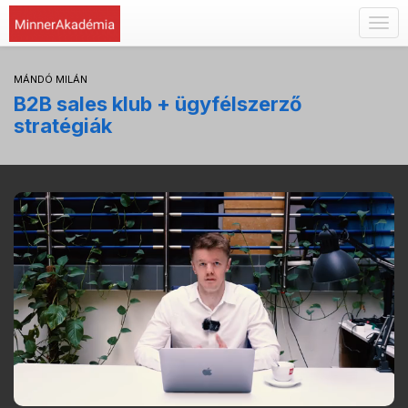
Togg
navig
MÁNDÓ MILÁN
B2B sales klub + ügyfélszerző
stratégiák