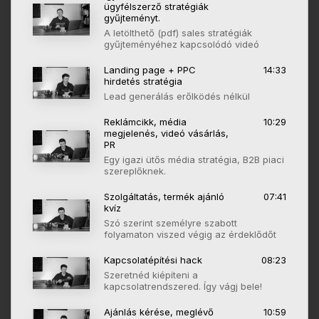
ügyfélszerző stratégiák
gyűjteményt.
A letölthető (pdf) sales stratégiák
gyűjteményéhez kapcsolódó videó
Landing page + PPC
14:33
hirdetés stratégia
Lead generálás erőlködés nélkül
Reklámcikk, média
10:29
megjelenés, videó vásárlás,
PR
Egy igazi ütős média stratégia, B2B piaci
szereplőknek.
Szolgáltatás, termék ajánló
07:41
kvíz
Szó szerint személyre szabott
folyamaton viszed végig az érdeklődőt
Kapcsolatépítési hack
08:23
Szeretnéd kiépíteni a
kapcsolatrendszered. Így vágj bele!
Ajánlás kérése, meglévő
10:59