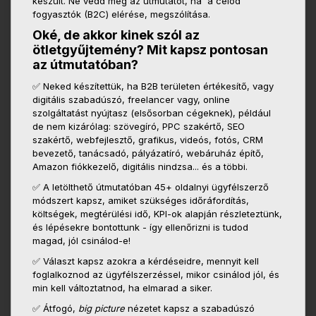
készült. Ne vedd meg az útmutatót, ha a célod
fogyasztók (B2C) elérése, megszólítása.
Oké, de akkor kinek szól az
ötletgyűjtemény? Mit kapsz pontosan
az útmutatóban?
✅ Neked készítettük, ha B2B területen értékesítő, vagy
digitális szabadúszó, freelancer vagy, online
szolgáltatást nyújtasz (elsősorban cégeknek), például
de nem kizárólag: szövegíró, PPC szakértő, SEO
szakértő, webfejlesztő, grafikus, videós, fotós, CRM
bevezető, tanácsadó, pályázatíró, webáruház építő,
Amazon fiókkezelő, digitális nindzsa... és a többi.
✅ A letölthető útmutatóban 45+ oldalnyi ügyfélszerző
módszert kapsz, amiket szükséges időráfordítás,
költségek, megtérülési idő, KPI-ok alapján részleteztünk,
és lépésekre bontottunk - így ellenőrizni is tudod
magad, jól csinálod-e!
✅ Választ kapsz azokra a kérdéseidre, mennyit kell
foglalkoznod az ügyfélszerzéssel, mikor csinálod jól, és
min kell változtatnod, ha elmarad a siker.
✅ Átfogó,
big picture
nézetet kapsz a szabadúszó