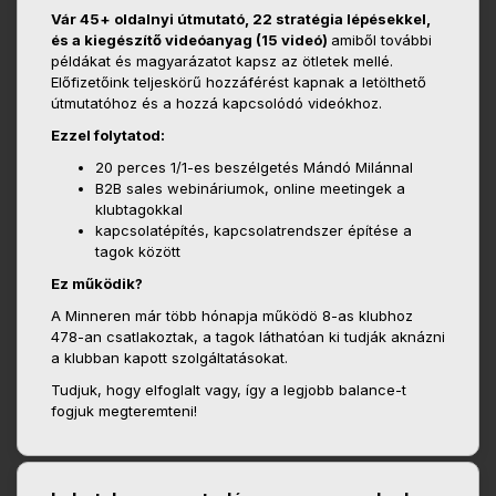
Vár 45+ oldalnyi útmutató, 22 stratégia lépésekkel,
és a kiegészítő videóanyag (15 videó)
amiből további
példákat és magyarázatot kapsz az ötletek mellé.
Előfizetőink teljeskörű hozzáférést kapnak a letölthető
útmutatóhoz és a hozzá kapcsolódó videókhoz.
Ezzel folytatod:
20 perces 1/1-es beszélgetés Mándó Milánnal
B2B sales webináriumok, online meetingek a
klubtagokkal
kapcsolatépítés, kapcsolatrendszer építése a
tagok között
Ez működik?
A Minneren már több hónapja működö 8-as klubhoz
478-an csatlakoztak, a tagok láthatóan ki tudják aknázni
a klubban kapott szolgáltatásokat.
Tudjuk, hogy elfoglalt vagy, így a legjobb balance-t
fogjuk megteremteni!