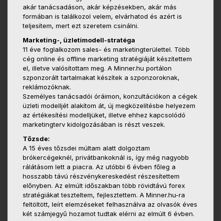
akár tanácsadáson, akár képzésekben, akár más
formában is találkozol velem, elvárhatod és azért is
teljesítem, mert ezt szeretem csinálni.
Marketing-, üzletimodell-stratéga
11 éve foglalkozom sales- és marketingterülettel. Több
cég online és offline marketing stratégiáját készítettem
el, illetve valósítottam meg. A Minner.hu portálon
szponzorált tartalmakat készítek a szponzoroknak,
reklámozóknak.
Személyes tanácsadói óráimon, konzultációkon a cégek
üzleti modelljét alakítom át, új megközelítésbe helyezem
az értékesítési modelljüket, illetve ehhez kapcsolódó
marketingterv kidolgozásában is részt veszek.
Tőzsde:
A 15 éves tőzsdei múltam alatt dolgoztam
brókercégeknél, privátbankoknál is, így még nagyobb
rálátásom lett a piacra. Az utóbbi 6 évben főleg a
hosszabb távú részvénykereskedést részesítettem
előnyben. Az elmúlt időszakban több rövidtávú forex
stratégiákat teszteltem, fejlesztettem. A Minner.hu-ra
feltöltött, leírt elemzéseket felhasználva az olvasók éves
két számjegyű hozamot tudtak elérni az elmúlt 6 évben.