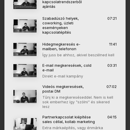
kapcsolatrendszerből
ajánlás
Szabadúszó helyek,
07:21
coworking, üzleti
eseményeken
kapcsolatépítés
Hidegmegkeresés e-
11:41
mailben, telefonon
Így juss be ahhoz, akivel beszélned kell
E-mail megkeresések, cold
03:31
e-mail
Direkt e-mail kampány
Videós megkeresések,
07:02
postai DM
Tűnj ki a megkereséseddel. Nem is kell
sok emberhez így "szólni" és sikered
lesz
Partnerkapcsolat kiépítése
04:15
sales céllal, kollab marketing
Extra márkaépítés, vagy énmárka