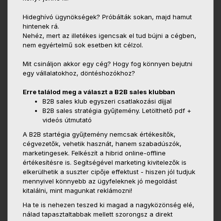
Hideghívó ügynökségek? Próbálták sokan, majd hamut
hintenek rá.
Nehéz, mert az illetékes igencsak el tud bújni a cégben,
nem egyértelmű sok esetben kit célzol.
Mit csináljon akkor egy cég? Hogy fog könnyen bejutni
egy vállalatokhoz, döntéshozókhoz?
Erre találod meg a választ a B2B sales klubban
B2B sales klub egyszeri csatlakozási díjjal
B2B sales stratégia gyűjtemény. Letölthető pdf +
videós útmutató
A B2B startégia gyűjtemény nemcsak értékesítők,
cégvezetők, vehetik hasznát, hanem szabadúszók,
marketingesek. Felkészít a hibrid online-offline
értékesítésre is. Segítségével marketing kivitelezők is
elkerülhetik a suszter cipője effektust - hiszen jól tudjuk
mennyivel könnyebb az ügyfeleknek jó megoldást
kitalálni, mint magunkat reklámozni!
Ha te is nehezen teszed ki magad a nagyközönség elé,
nálad tapasztaltabbak mellett szorongsz a direkt