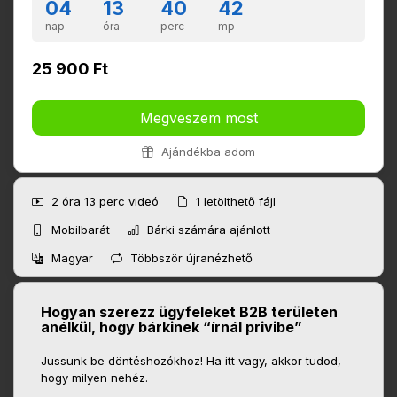
04
13
40
42
nap
óra
perc
mp
25 900 Ft
Megveszem most
Ajándékba adom
2 óra 13 perc
videó
1
letölthető fájl
Mobilbarát
Bárki számára ajánlott
Magyar
Többször újranézhető
Hogyan szerezz ügyfeleket B2B területen
anélkül, hogy bárkinek “írnál privibe”
Jussunk be döntéshozókhoz! Ha itt vagy, akkor tudod,
hogy milyen nehéz.