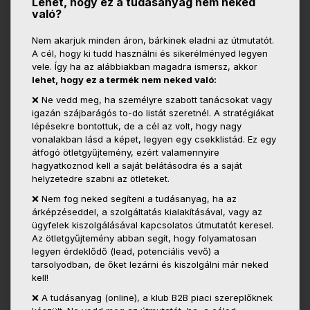
Lehet, hogy ez a tudásanyag nem neked
való?
Nem akarjuk minden áron, bárkinek eladni az útmutatót.
A cél, hogy ki tudd használni és sikerélményed legyen
vele. Így ha az alábbiakban magadra ismersz, akkor
lehet, hogy ez a termék nem neked való:
❌ Ne vedd meg, ha személyre szabott tanácsokat vagy
igazán szájbarágós to-do listát szeretnél. A stratégiákat
lépésekre bontottuk, de a cél az volt, hogy nagy
vonalakban lásd a képet, legyen egy csekklistád. Ez egy
átfogó ötletgyűjtemény, ezért valamennyire
hagyatkoznod kell a saját belátásodra és a saját
helyzetedre szabni az ötleteket.
❌ Nem fog neked segíteni a tudásanyag, ha az
árképzéseddel, a szolgáltatás kialakításával, vagy az
ügyfelek kiszolgálásával kapcsolatos útmutatót keresel.
Az ötletgyűjtemény abban segít, hogy folyamatosan
legyen érdeklődő (lead, potenciális vevő) a
tarsolyodban, de őket lezárni és kiszolgálni már neked
kell!
❌ A tudásanyag (online), a klub B2B piaci szereplőknek