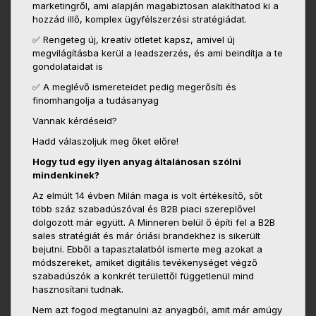
marketingről, ami alapján magabiztosan alakíthatod ki a
hozzád illő, komplex ügyfélszerzési stratégiádat.
✅ Rengeteg új, kreatív ötletet kapsz, amivel új
megvilágításba kerül a leadszerzés, és ami beindítja a te
gondolataidat is
✅ A meglévő ismereteidet pedig megerősíti és
finomhangolja a tudásanyag
Vannak kérdéseid?
Hadd válaszoljuk meg őket előre!
Hogy tud egy ilyen anyag általánosan szólni
mindenkinek?
Az elmúlt 14 évben Milán maga is volt értékesítő, sőt
több száz szabadúszóval és B2B piaci szereplővel
dolgozott már együtt. A Minneren belül ő építi fel a B2B
sales stratégiát és már óriási brandekhez is sikerült
bejutni. Ebből a tapasztalatból ismerte meg azokat a
módszereket, amiket digitális tevékenységet végző
szabadúszók a konkrét területtől függetlenül mind
hasznosítani tudnak.
Nem azt fogod megtanulni az anyagból, amit már amúgy