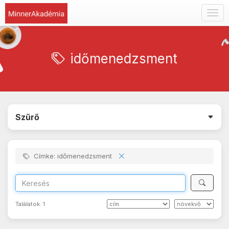
Togg
navig
időmenedzsment
Szűrő
Címke: időmenedzsment
Találatok:
1