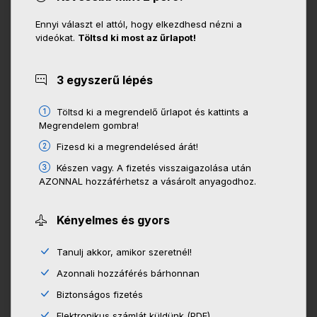
Ennyi választ el attól, hogy elkezdhesd nézni a
videókat.
Töltsd ki most az űrlapot!
3 egyszerű lépés
Töltsd ki a megrendelő űrlapot és kattints a
Megrendelem gombra!
Fizesd ki a megrendelésed árát!
Készen vagy. A fizetés visszaigazolása után
AZONNAL hozzáférhetsz a vásárolt anyagodhoz.
Kényelmes és gyors
Tanulj akkor, amikor szeretnél!
Azonnali hozzáférés bárhonnan
Biztonságos fizetés
Elektronikus számlát küldünk (PDF)