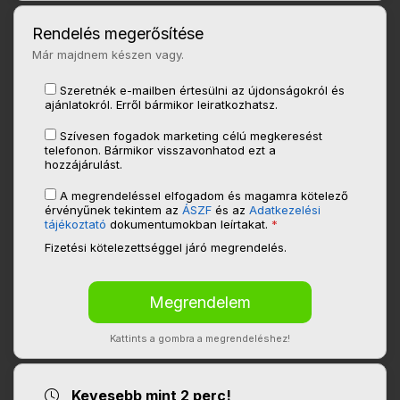
Rendelés megerősítése
Már majdnem készen vagy.
Szeretnék e-mailben értesülni az újdonságokról és
ajánlatokról. Erről bármikor leiratkozhatsz.
Szívesen fogadok marketing célú megkeresést
telefonon. Bármikor visszavonhatod ezt a
hozzájárulást.
A megrendeléssel elfogadom és magamra kötelező
érvényűnek tekintem az
ÁSZF
és az
Adatkezelési
tájékoztató
dokumentumokban leírtakat.
*
Fizetési kötelezettséggel járó megrendelés.
Kattints a gombra a megrendeléshez!
Kevesebb mint 2 perc!