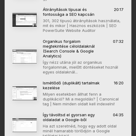
Átirányítások típusai és
20:17
fontossága a SEO kapcsán
301, 302 típusú átirányítások használata,
mit és mikor | Hasznos eszközök | SEO
PowerSuite Website Auditor
Organikus forgalom
07:32
megtekintése céloldalaknál
(Search Console & Google
Analytics)
Így nézz utána jól az organikus
forgalomnak, mielőtt döntéseket hoznál
egyes oldalaknál...
Ismétlődő (duplikált) tartalmak
16:20
kezelése
Milyen esetekben állhat fenn a
duplikáció? Mi a megoldás? | Canonical
tag | Nem minden oldalt kell indexelni!
Így távolítsd el gyorsan egy
04:35
oldaladat a Google-ből
Ha azt szeretnéd, hogy egy adott oldal
minél hamarabb törlődjön a Google
találatai közül