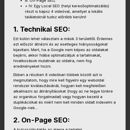
III. Off-Page SEO,
+ IV. Egy Local SEO (helyi keresőoptimalizálás)
részt is kapsz 4 videóval, amellyel a lokális
találatoknál tudsz előrébb kerülni!
1. Technikai SEO:
Ezt külön lehet választani a másik 3 területtől. Érdemes
ezt először átnézni és az esetleges hiányosságokat
kijavítani. Mert, ha a Google nem képes az oldalakat
bejárni, akkor hiába optimalizáljuk a tartalmakat,
hivatkozások mutatnak az oldalra, nem fog
eredményeket hozni.
Ebben a részben 6 videóban többek között azt is
megmutatom, hogy mire kell figyelni egy weboldal
rendszer kiválasztásánál, hogyan kell megfelelően
alkalmazni az átirányításokat (hogy az ne tegye tönkre
az organikus forgalmadat) vagy hogyan kezeld a
duplikációkat és miért nem kell minden oldalt indexelni a
Google-nek…
2. On-Page SEO:
A kulcsszókutatás az alapja a tartalmi