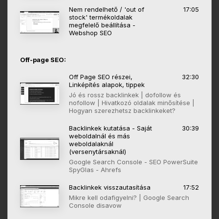
Nem rendelhető / 'out of
17:05
stock' termékoldalak
megfelelő beállítása -
Webshop SEO
Off-page SEO:
Off Page SEO részei,
32:30
Linképítés alapok, tippek
Jó és rossz backlinkek | dofollow és
nofollow | Hivatkozó oldalak minősítése |
Hogyan szerezhetsz backlinkeket?
Backlinkek kutatása - Saját
30:39
weboldalnál és más
weboldalaknál
(versenytársaknál)
Google Search Console - SEO PowerSuite
SpyGlas - Ahrefs
Backlinkek visszautasítása
17:52
Mikre kell odafigyelni? | Google Search
Console disavow