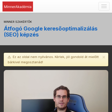
Togg
navig
MINNER SZAKÉRTŐK
Átfogó Google keresőoptimalizálás
(SEO) képzés
×
Ez az oldal nem nyilvános. Kérlek, jól gondold át mielőtt
bárkivel megosztanád!