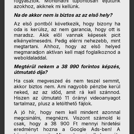
fogyasztók. Mondhatni tűpontosan eljutunk
azokhoz, akiknek mi kellünk.
Na de akkor nem is biztos az az első hely?
Az első pontból következik, hogy bizony ha
oda is kerülsz, az nem garancia, hogy ott is
maradsz. Akik elől vannak képesek picit
elkényelmesedni. Pedig elérni nehezebb, mint
megtartani. Ahhoz, hogy az első helyed
megmaradjon aktívan kell majd foglalkoznod a
weboldaladdal.
Megtérül nekem a 38 990 forintos képzés,
útmutató díja?
Ha csak megveszed és nem teszel semmit,
akkor biztos nem. Ami nagyobb pénzbe kerül
neked, az az időd, amit rá kell szánnod.
Hiszen az útmutató 11 órányi videoanyagot
tartalmaz, plusz a letölthető fájlok.
A jó hír, hogy nem kell mindent azonnal
megcsinálni, megnézni. Viszont számold ki
csak, hogy a 38 900 Ft mennyi hirdetési
eredményt hozna a Google Ads-ben! A