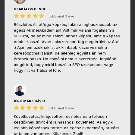
SZAKÁLOS BENCE
több mint 3 éve
Részletes és átfogó képzés, talán a leghasznosabb az
egész MinnerAkadémián! Volt már valami fogalmam a
SEO-ról, de az mind semmi ahhoz képest, amit a képzés
adott. Hosszú távon sokszorosan fog megtérülni az ára!
:) Ajánlom azoknak is, akik inkább kiszerveznék a
keresőoptimalizálást, de jelenleg egyáltalán nem
értenek hozzá. Ha csinálni nem is szeretnéd, legalább
megérted, hogy miről beszél a SEO szakember, vagy
hogy mit várhatsz el tőle.
BÍRÓ MÁRK DÁVID
több mint 3 éve
Következetes, kifejezetten részletes és a teljesen
kezdőknek (mint én) is hasznos, követhető. Az egyik
legjobb képzésnek tartom az egész akadémián, brutális
tartalom van benne. Köszönjük Zsolt!