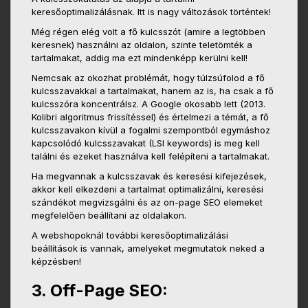
keresőoptimalizálásnak. Itt is nagy változások történtek!
Még régen elég volt a fő kulcsszót (amire a legtöbben
keresnek) használni az oldalon, szinte teletömték a
tartalmakat, addig ma ezt mindenképp kerülni kell!
Nemcsak az okozhat problémát, hogy túlzsúfolod a fő
kulcsszavakkal a tartalmakat, hanem az is, ha csak a fő
kulcsszóra koncentrálsz. A Google okosabb lett (2013.
Kolibri algoritmus frissítéssel) és értelmezi a témát, a fő
kulcsszavakon kívül a fogalmi szempontból egymáshoz
kapcsolódó kulcsszavakat (LSI keywords) is meg kell
találni és ezeket használva kell felépíteni a tartalmakat.
Ha megvannak a kulcsszavak és keresési kifejezések,
akkor kell elkezdeni a tartalmat optimalizálni, keresési
szándékot megvizsgálni és az on-page SEO elemeket
megfelelően beállítani az oldalakon.
A webshopoknál további keresőoptimalizálási
beállítások is vannak, amelyeket megmutatok neked a
képzésben!
3. Off-Page SEO: