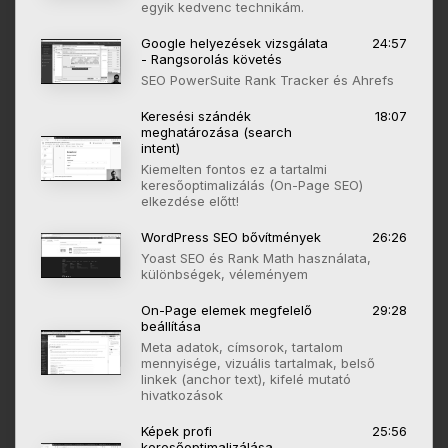
egyik kedvenc technikám.
Google helyezések vizsgálata
24:57
- Rangsorolás követés
SEO PowerSuite Rank Tracker és Ahrefs
Keresési szándék
18:07
meghatározása (search
intent)
Kiemelten fontos ez a tartalmi
keresőoptimalizálás (On-Page SEO)
elkezdése előtt!
WordPress SEO bővítmények
26:26
Yoast SEO és Rank Math használata,
különbségek, véleményem
On-Page elemek megfelelő
29:28
beállítása
Meta adatok, címsorok, tartalom
mennyisége, vizuális tartalmak, belső
linkek (anchor text), kifelé mutató
hivatkozások
Képek profi
25:56
keresőoptimalizálása