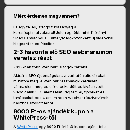
Miért érdemes megvennem?
Ez egy teljes, átfogó tudásanyag a
keresőoptimalizálásról! Jelenleg több mint 11 órányi
videós anyagból áll, amelyet időközönként új videókkal
kiegészítek és frissítek.
2-3 havonta élő SEO webináriumon
vehetsz részt!
2023-ban több webinárt is fogok tartani!
Aktuális SEO újdonságokat, a várható változásokat
mutatom meg. A webinár résztvevők kérdéseit
válaszolom meg és előre beküldött és kiválasztott
weboldalak SEO elemzését végzem el, tippeket és
tanácsokat adok, ami minden webinar résztvevőnek
hasznos szokott lenni.
8000 Ft-os ajándék kupon a
WhitePress-től
A
WhitePress
egy 8000 Ft értékű kupont ajánlj fel a