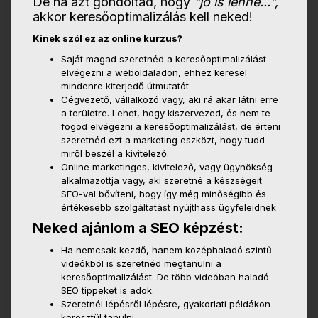
De ha azt gondoltad, hogy
"jó is lenne...",
akkor keresőoptimalizálás kell neked!
Kinek szól ez az online kurzus?
Saját magad szeretnéd a keresőoptimalizálást
elvégezni a weboldaladon, ehhez keresel
mindenre kiterjedő útmutatót
Cégvezető, vállalkozó vagy, aki rá akar látni erre
a területre. Lehet, hogy kiszervezed, és nem te
fogod elvégezni a keresőoptimalizálást, de érteni
szeretnéd ezt a marketing eszközt, hogy tudd
miről beszél a kivitelező.
Online marketinges, kivitelező, vagy ügynökség
alkalmazottja vagy, aki szeretné a készségeit
SEO-val bővíteni, hogy így még minőségibb és
értékesebb szolgáltatást nyújthass ügyfeleidnek
Neked ajánlom a SEO képzést:
Ha nemcsak kezdő, hanem középhaladó szintű
videókból is szeretnéd megtanulni a
keresőoptimalizálást. De több videóban haladó
SEO tippeket is adok.
Szeretnél lépésről lépésre, gyakorlati példákon
keresztül tanulni.