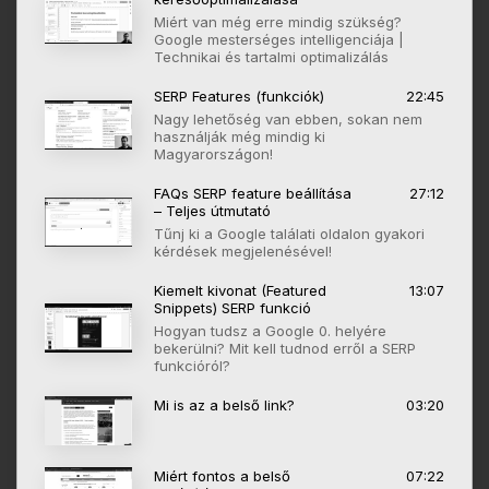
Miért van még erre mindig szükség?
Google mesterséges intelligenciája |
Technikai és tartalmi optimalizálás
SERP Features (funkciók)
22:45
Nagy lehetőség van ebben, sokan nem
használják még mindig ki
Magyarországon!
FAQs SERP feature beállítása
27:12
– Teljes útmutató
Tűnj ki a Google találati oldalon gyakori
kérdések megjelenésével!
Kiemelt kivonat (Featured
13:07
Snippets) SERP funkció
Hogyan tudsz a Google 0. helyére
bekerülni? Mit kell tudnod erről a SERP
funkcióról?
Mi is az a belső link?
03:20
Miért fontos a belső
07:22