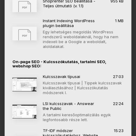
Shoprenter SEO beállítása -
955 kB
Teljes útmutató (v. 1.1)
Instant Indexing WordPress
1 MB
plugin beállítása
Egy lehetséges megoldás WordPress
rendszerű weboldalaknál, hogy ha nem
indexeli be a Google a weboldalt,
aloldalakat.
On-page SEO - Kulcsszókutatás, tartalmi SEO,
webshop SEO:
Kulcsszavak típusai
27:03
Kulcsszavak típusai | Tippek kulcsszavak
kiválasztásához | Kulcsszókutatás
módszerek I.
LSI kulcsszavak - Answear
22:24
the Public
A tartalmi keresőoptimalizálás egyik
legfontosabb része lett.
TF-IDF módszer
15:23
kulcsszókutatáshoz, Website