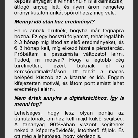
képzés anyagait a Minner.hu-n is alkalmazzák,
átfogó anyag lett, és ilyen áron rengeteg
órányi kutatómunkát spórolhatsz meg vele.
Mennyi idő után hoz eredményt?
Én is annak örülnék, hogyha már tegnapra
hozna. Ez egy hosszú folyamat, tehát legalább
2-3 hónap míg látod az első eredményeket, és
6-8 hónap kell, míg elkezd hízni a pénztárcád.
Próbáltam a pesszimista változatot leírni.
Tudod, mi motivál? Hogy a legtöbb cég
türelmetlen, ezért buknak el a
keresőoptimalizáláson. Itt tehát a magas
belépési küszöb az a kitartás és idő. Engem
kifejezetten motivál, és látom pont emiatt lehet
eredményt elérni.
Nem értek annyira a digitalizációhoz. Így is
menni fog?
Lehetséges, hogy lesz olyan pontja az
útmutatónak, amihez kell majd külső segítség.
A tananyag 90%-ában viszont segítenek
neked a képernyővideók, letölthető fájlok. És
ott még a lehetőség, hogy kérdezz is.