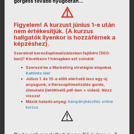
görgess tovább nyugodtan...
⚠️
Figyelem! A kurzust június 1-e után
nem értékesítjük. (A kurzus
hallgatók ilyenkor is hozzáférnek a
képzéshez).
Szeretnél keresőoptimalizálásban fejlődni (SEO-
ban)? Következo 1 hónapban ezt csináld:
Szerezd be a Marketing stratégiai alapokat.
Kattints ide!
Július 1. és 15-e előtt elérhető lesz egy új
anyagunk, a Keresopitimalizálás guide,
útmutató (letölthető pdf-ben + videó). Nézz
vissza!
Másik haladó anyag:
Kampánykészítés online
kurzus
⚠️