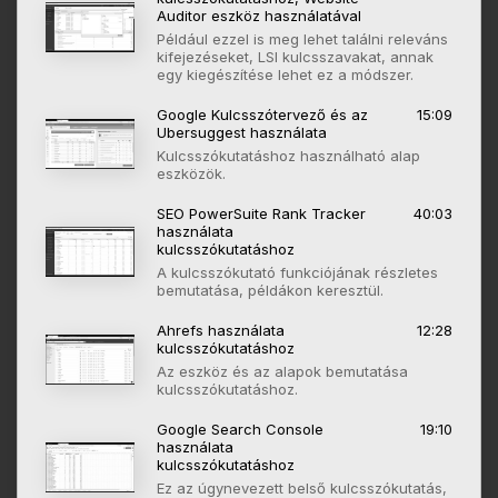
Auditor eszköz használatával
Például ezzel is meg lehet találni releváns
kifejezéseket, LSI kulcsszavakat, annak
egy kiegészítése lehet ez a módszer.
Google Kulcsszótervező és az
15:09
Ubersuggest használata
Kulcsszókutatáshoz használható alap
eszközök.
SEO PowerSuite Rank Tracker
40:03
használata
kulcsszókutatáshoz
A kulcsszókutató funkciójának részletes
bemutatása, példákon keresztül.
Ahrefs használata
12:28
kulcsszókutatáshoz
Az eszköz és az alapok bemutatása
kulcsszókutatáshoz.
Google Search Console
19:10
használata
kulcsszókutatáshoz
Ez az úgynevezett belső kulcsszókutatás,