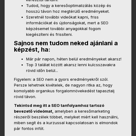
Tudod, hogy a keresőoptimalizálás közép és
hosszú távon hoz megtérülő eredményeket.
Szeretnél további videókat kapni, friss
információkat és újdonságokat, mert a SEO
képzésemet további anyagokkal fogom
kiegészíteni és frissíteni.
Sajnos nem tudom neked ajánlani a
képzést, ha:
Már pár napon, héten belül eredményeket akarsz!
Top 3 találat között akarsz lenni kulcsszavakra
rövid időn belül...
Figyelem: a SEO nem a gyors eredményekről szól.
Persze lehetnek kivételek, de nagyon ritka az, hogy
komolyabb organikus forgalomnövekedést tapasztalj
rövid távon.
Tekintsd meg itt a SEO tanfolyamhoz tartozó
bevezető videómat,
amelyben a keresőmarketing
részeiről beszélek többet, melyiket miért kell használni,
miben segít és a kurzussal kapcsolatosan is elmondok
pár fontos infót.