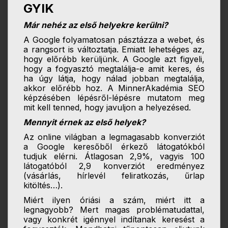
GYIK
Már nehéz az első helyekre kerülni?
A Google folyamatosan pásztázza a webet, és
a rangsort is változtatja. Emiatt lehetséges az,
hogy előrébb kerüljünk. A Google azt figyeli,
hogy a fogyasztó megtalálja-e amit keres, és
ha úgy látja, hogy nálad jobban megtalálja,
akkor előrébb hoz. A MinnerAkadémia SEO
képzésében lépésről-lépésre mutatom meg
mit kell tenned, hogy javuljon a helyezésed.
Mennyit érnek az első helyek?
Az online világban a legmagasabb konverziót
a Google keresőből érkező látogatókból
tudjuk elérni. Átlagosan 2,9%, vagyis 100
látogatóból 2,9 konverziót eredményez
(vásárlás, hírlevél feliratkozás, űrlap
kitöltés…).
Miért ilyen óriási a szám, miért itt a
legnagyobb? Mert magas problématudattal,
vagy konkrét igénnyel indítanak keresést a