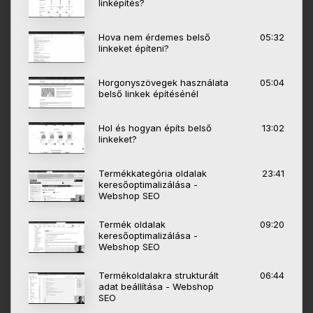
linképítés?
Hova nem érdemes belső
05:32
linkeket építeni?
Horgonyszövegek használata
05:04
belső linkek építésénél
Hol és hogyan építs belső
13:02
linkeket?
Termékkategória oldalak
23:41
keresőoptimalizálása -
Webshop SEO
Termék oldalak
09:20
keresőoptimalizálása -
Webshop SEO
Termékoldalakra strukturált
06:44
adat beállítása - Webshop
SEO