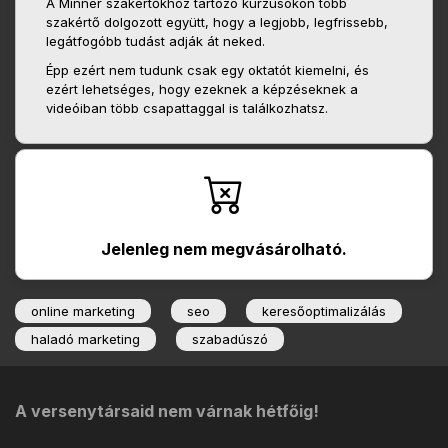
A Minner szakértőkhöz tartozó kurzusokon több
szakértő dolgozott együtt, hogy a legjobb, legfrissebb,
legátfogóbb tudást adják át neked.
Épp ezért nem tudunk csak egy oktatót kiemelni, és
ezért lehetséges, hogy ezeknek a képzéseknek a
videóiban több csapattaggal is találkozhatsz.
Jelenleg nem megvásárolható.
online marketing
seo
keresőoptimalizálás
haladó marketing
szabadúszó
A versenytársaid nem várnak hétfőig!