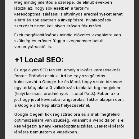
Még mindig jelentős a szerepe, de elmúlt években
látszik az, hogy sok esetben a tartalmi
keresőoptimalizálással is látványos eredményeket lehet
elérni és sok esetben a linképítésre, hivatkozások
szerzésére nem kell olyan erősen fókuszálni.
Ezek megállapításához mindig előzetes vizsgálatra van
szükség és erősen függ a szegmensen belüli
versenytársaktól is.
+1 Local SEO:
Ez egy olyan SEO terület, amely a lokális kereséseknél
fontos. Próbáld csak ki, írd be egy szolgáltatás
kulcsszavát a Google-be és látod, hogy szinte biztosan
egy térkép, alatta 3 vállalkozás találattal fog megjelenni
(helyi keresési eredmények – Local Pack). Ebben az a
jó, hogy jóval kevesebb rangsorolási faktor alapján dönt
a Google a térkép alatti helyezéseknél.
Google Cégem fiók regisztrációra és annak megfelelő
optimalizálásra van szükség, valamint a weboldalon is el
kell végezni a helyi keresőoptimalizálást. Ezeket lépésről
lépésre bemutatom a videókban.