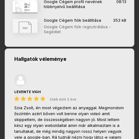
Google Cégem profil nevének
08:13
többnyelvű beállítása
Google Cégem fiók beállítása
353 kB
Google Cégem fiók regisztrálása -
Segédlet
Hallgatók véleménye
LEVENTE VIGH
több mint 2 éve
Szia Zsolt, én most végeztem az anyaggal. Megmondom
őszíntén azért bőven volt benne olyan videó amit
skippeltem, de összességében nagyon jó. Most lettem
kész egy olyan weboldallal amin már alkalmaztam is a
tanultakat, de még mindíg nagyon rossz helyen vagyok
vele a google-ban. Rá tudnál nézni hogy látsz-e valami