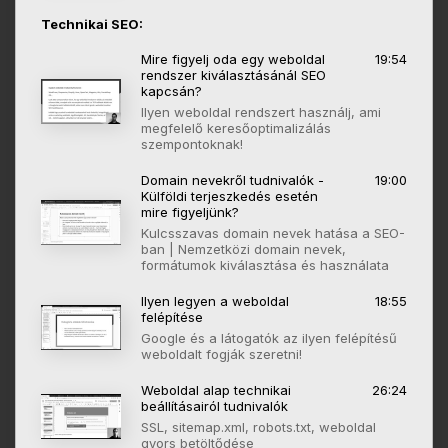
Technikai SEO:
Mire figyelj oda egy weboldal
19:54
rendszer kiválasztásánál SEO
kapcsán?
Ilyen weboldal rendszert használj, ami
megfelelő keresőoptimalizálás
szempontoknak!
Domain nevekről tudnivalók -
19:00
Külföldi terjeszkedés esetén
mire figyeljünk?
Kulcsszavas domain nevek hatása a SEO-
ban | Nemzetközi domain nevek,
formátumok kiválasztása és használata
Ilyen legyen a weboldal
18:55
felépítése
Google és a látogatók az ilyen felépítésű
weboldalt fogják szeretni!
Weboldal alap technikai
26:24
beállításairól tudnivalók
SSL, sitemap.xml, robots.txt, weboldal
gyors betöltődése