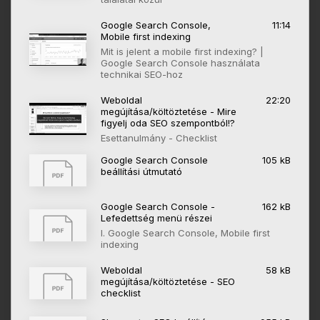
Google Search Console,
11:14
Mobile first indexing
Mit is jelent a mobile first indexing? |
Google Search Console használata
technikai SEO-hoz
Weboldal
22:20
megújítása/költöztetése - Mire
figyelj oda SEO szempontból!?
Esettanulmány - Checklist
Google Search Console
105 kB
beállítási útmutató
Google Search Console -
162 kB
Lefedettség menü részei
I. Google Search Console, Mobile first
indexing
Weboldal
58 kB
megújítása/költöztetése - SEO
checklist