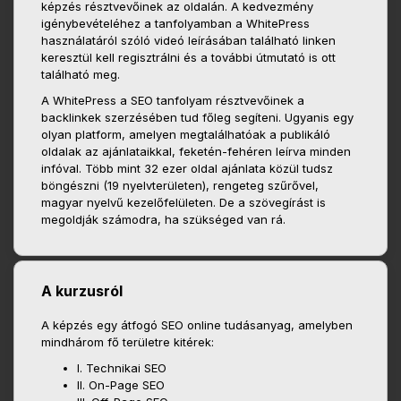
képzés résztvevőinek az oldalán. A kedvezmény
igénybevételéhez a tanfolyamban a WhitePress
használatáról szóló videó leírásában található linken
keresztül kell regisztrálni és a további útmutató is ott
található meg.
A WhitePress a SEO tanfolyam résztvevőinek a
backlinkek szerzésében tud főleg segíteni. Ugyanis egy
olyan platform, amelyen megtalálhatóak a publikáló
oldalak az ajánlataikkal, feketén-fehéren leírva minden
infóval. Több mint 32 ezer oldal ajánlata közül tudsz
böngészni (19 nyelvterületen), rengeteg szűrővel,
magyar nyelvű kezelőfelületen. De a szövegírást is
megoldják számodra, ha szükséged van rá.
A kurzusról
A képzés egy átfogó SEO online tudásanyag, amelyben
mindhárom fő területre kitérek:
I. Technikai SEO
II. On-Page SEO