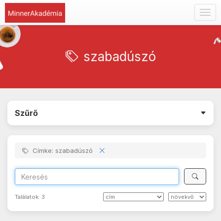
Togg
navig
szabadúszó
Szűrő
Címke: szabadúszó
Találatok:
3