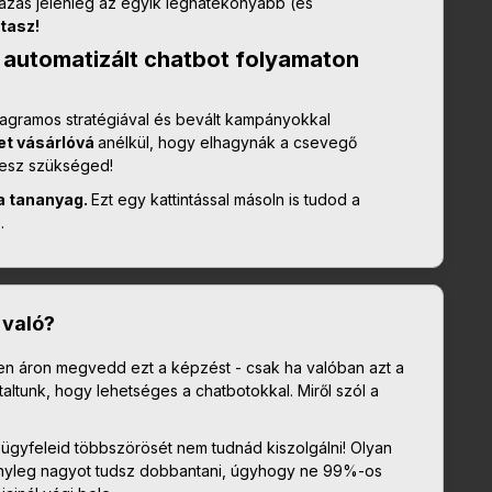
azás jelenleg az egyik leghatékonyabb (és
ítasz!
lé automatizált chatbot folyamaton
agramos stratégiával és bevált kampányokkal
et vásárlóvá
anélkül, hogy elhagynák a csevegő
lesz szükséged!
 a tananyag.
Ezt egy kattintással másoln is tudod a
ó.
 való?
den áron megvedd ezt a képzést - csak ha valóban azt a
taltunk, hogy lehetséges a chatbotokkal. Miről szól a
ügyfeleid többszörösét nem tudnád kiszolgálni! Olyan
ényleg nagyot tudsz dobbantani, úgyhogy ne 99%-os