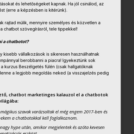
tásokat és lehetőségeket kapnak. Ha jól csinálod, az
ést (erre a képzésben is kitérünk).
ak rajtad múlik, mennyire személyes és közvetlen a
a chatbot szövegírásról, tele tippekkel!
i a chatbotot?
gy kisebb vállalkozások is sikeresen használhatnak
kampánnyal berobbanni a piacra! Igyekeztünk sok
, a kurzus Beszélgetés fülén (csak hallgatóknak
mi lenne a legjobb megoldás neked (a visszajelzés pedig
ztő, chatbot marketinges
kalauzol el a chatbotok
világába:
 mágikus szavak varázsoltak el még engem 2017-ben és
nekem a chatbotokkal kell foglalkoznom.
a nagy hype után, amikor megjelentek és azóta kevesen
omatizációs eszközt.