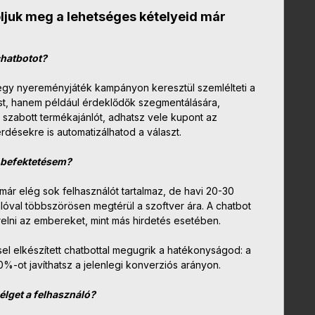
juk meg a lehetséges kételyeid már
chatbotot?
egy nyereményjáték kampányon keresztül szemlélteti a
st, hanem például érdeklődők szegmentálására,
 szabott termékajánlót, adhatsz vele kupont az
désekre is automatizálhatod a választ.
 befektetésem?
már elég sok felhasználót tartalmaz, de havi 20-30
álóval többszörösen megtérül a szoftver ára. A chatbot
elni az embereket, mint más hirdetés esetében.
el elkészített chatbottal megugrik a hatékonyságod: a
00%-ot javíthatsz a jelenlegi konverziós arányon.
élget a felhasználó?