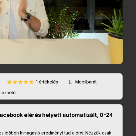
1 értékelés
Mobilbarát
nézhető
cebook elérés helyett automatizált, 0-24
ros időben kimagasló eredményt tud elérni. Nézzük csak,