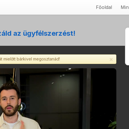
Főoldal
Min
áld az ügyfélszerzést!
×
át mielőtt bárkivel megosztanád!