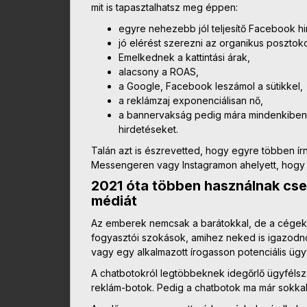
mit is tapasztalhatsz meg éppen:
egyre nehezebb jól teljesítő Facebook hir
jó elérést szerezni az organikus posztok
Emelkednek a kattintási árak,
alacsony a ROAS,
a Google, Facebook leszámol a sütikkel,
a reklámzaj exponenciálisan nő,
a bannervakság pedig mára mindenkiben ki
hirdetéseket.
Talán azt is észrevetted, hogy egyre többen í
Messengeren vagy Instagramon ahelyett, hogy
2021 óta többen használnak cse
médiát
Az emberek nemcsak a barátokkal, de a cégekke
fogyasztói szokások, amihez neked is igazodnod
vagy egy alkalmazott írogasson potenciális ügy
A chatbotokról legtöbbeknek idegőrlő ügyfélsz
reklám-botok. Pedig a chatbotok ma már sokkal 