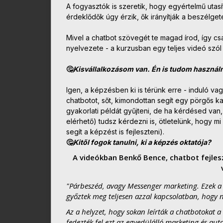
A fogyasztók is szeretik, hogy egyértelmű utasí
érdeklődők úgy érzik, ők irányítják a beszélget
Mivel a chatbot szövegét te magad írod, így cs
nyelvezete - a kurzusban egy teljes videó szól 
🤔
Kisvállalkozásom van. Én is tudom használn
Igen, a képzésben ki is térünk erre - induló va
chatbotot, sőt, kimondottan segít egy pörgős 
gyakorlati példát gyűjteni, de ha kérdésed van
elérhető) tudsz kérdezni is, ötletelünk, hogy 
segít a képzést is fejleszteni).
🤔
Kitől fogok tanulni, ki a képzés oktatója?
A videókban
Benkő Bence, chatbot fejles
"Párbeszéd, avagy Messenger marketing. Ezek a
győztek meg teljesen azzal kapcsolatban, hogy 
Az a helyzet, hogy sokan leírták a chatbotokat 
fedezték fel ezt az egyedülálló marketing és aut