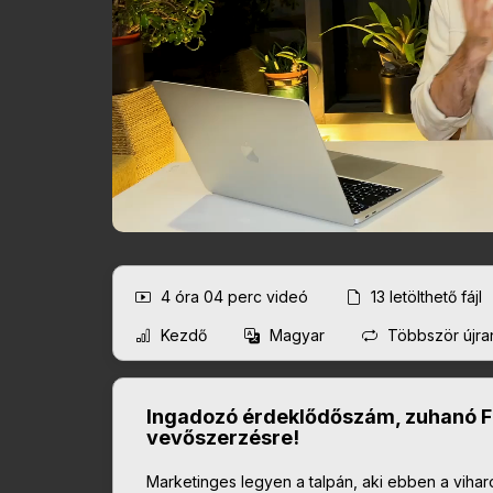
4 óra 04 perc
videó
13
letölthető fájl
Kezdő
Magyar
Többször újra
Ingadozó érdeklődőszám, zuhanó Fa
vevőszerzésre!
Marketinges legyen a talpán, aki ebben a viha