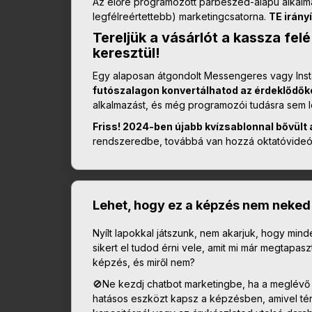
Az előre programozott párbeszéd-alapú alkalm
legfélreértettebb) marketingcsatorna.
TE irány
Tereljük a vásárlót a kassza fe
keresztül!
Egy alaposan átgondolt Messengeres vagy Inst
futószalagon konvertálhatod az érdeklődők
alkalmazást, és még programozói tudásra sem 
Friss! 2024-ben újabb kvízsablonnal bővült
rendszeredbe, továbbá van hozzá oktatóvide
Lehet, hogy ez a képzés nem neked
Nyílt lapokkal játszunk, nem akarjuk, hogy min
sikert el tudod érni vele, amit mi már megtapasz
képzés, és miről nem?
🚫Ne kezdj chatbot marketingbe, ha a meglévő 
hatásos eszközt kapsz a képzésben, amivel t