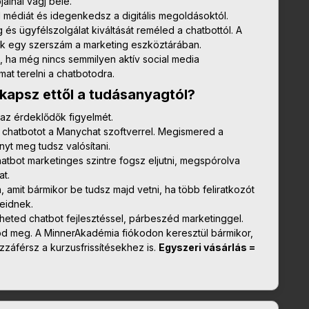
ainál vágj bele.
 médiát és idegenkedsz a digitális megoldásoktól.
és ügyfélszolgálat kiváltását reméled a chatbottól. A
ak egy szerszám a marketing eszköztárában.
, ha még nincs semmilyen aktív social media
at terelni a chatbotodra.
 kapsz ettől a tudásanyagtól?
 az érdeklődők figyelmét.
 chatbotot a Manychat szoftverrel. Megismered a
yt meg tudsz valósítani.
hatbot marketinges szintre fogsz eljutni, megspórolva
at.
 amit bármikor be tudsz majd vetni, ha több feliratkozót
eidnek.
theted chatbot fejlesztéssel, párbeszéd marketinggel.
d meg. A MinnerAkadémia fiókodon keresztül bármikor,
áférsz a kurzusfrissítésekhez is.
Egyszeri vásárlás =