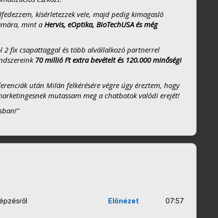
lfedezzem, kísérletezzek vele, majd pedig kimagasló
zámára, mint a
Hervis, eOptika, BioTechUSA és még
2 fix csapattaggal és több alvállalkozó partnerrel
endszereink
70 millió Ft extra bevételt és 120.000 minőségi
eferenciák után Milán felkérésére végre úgy éreztem, hogy
s marketingesnek mutassam meg a chatbotok valódi erejét!
sban!"
képzésről
Előnézet
07:57