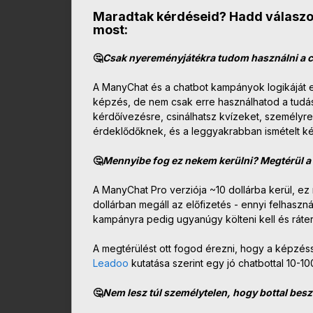
Maradtak kérdéseid? Hadd válaszol
most:
🤔
Csak nyereményjátékra tudom használni a 
A ManyChat és a chatbot kampányok logikáját 
képzés, de nem csak erre használhatod a tudá
kérdőívezésre, csinálhatsz kvízeket, személyre
érdeklődőknek, és a leggyakrabban ismételt kér
🤔
Mennyibe fog ez nekem kerülni? Megtérül a
A ManyChat Pro verziója ~10 dollárba kerül, ez 
dollárban megáll az előfizetés - ennyi felhaszn
kampányra pedig ugyanúgy költeni kell és ráter
A megtérülést ott fogod érezni, hogy a képzéss
Leadoo
kutatása szerint egy jó chatbottal 10-1
🤔
Nem lesz túl személytelen, hogy bottal besz