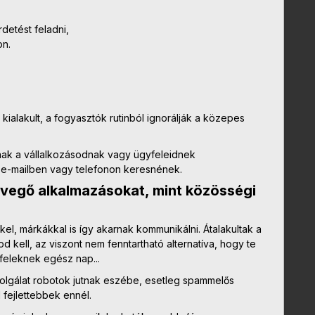
detést feladni,
on.
alakult, a fogyasztók rutinból ignorálják a közepes
rnak a vállalkozásodnak vagy ügyfeleidnek
 e-mailben vagy telefonon keresnének.
vegő alkalmazásokat, mint közösségi
l, márkákkal is így akarnak kommunikálni. Átalakultak a
 kell, az viszont nem fenntartható alternatíva, hogy te
feleknek egész nap...
olgálat robotok jutnak eszébe, esetleg spammelős
fejlettebbek ennél.