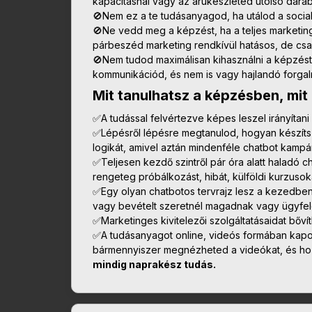
kapacitásnál vagy az árukészleted utolsó darabj
🚫Nem ez a te tudásanyagod, ha utálod a social
🚫Ne vedd meg a képzést, ha a teljes marketing 
párbeszéd marketing rendkívül hatásos, de cs
🚫Nem tudod maximálisan kihasználni a képzést
kommunikációd, és nem is vagy hajlandó forgalm
Mit tanulhatsz a képzésben, mit
✅A tudással felvértezve képes leszel irányítani
✅Lépésről lépésre megtanulod, hogyan készíts
logikát, amivel aztán mindenféle chatbot kampán
✅Teljesen kezdő szintről pár óra alatt haladó c
rengeteg próbálkozást, hibát, külföldi kurzusok
✅Egy olyan chatbotos tervrajz lesz a kezedben,
vagy bevételt szeretnél magadnak vagy ügyfel
✅Marketinges kivitelezői szolgáltatásaidat bőví
✅A tudásanyagot online, videós formában kapo
bármennyiszer megnézheted a videókat, és hozz
mindig naprakész tudás.