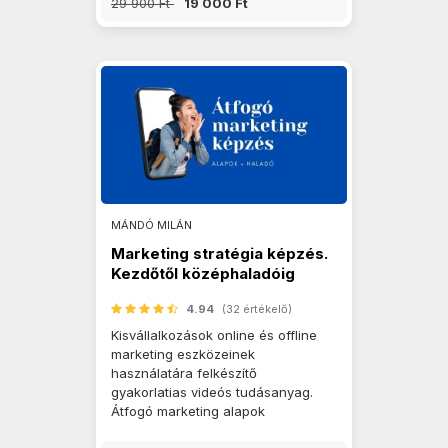
29 900 Ft
19 000 Ft
MÁNDÓ MILÁN
Marketing stratégia képzés.
Kezdőtől középhaladóig
4.94
(32 értékelő)
Kisvállalkozások online és offline
marketing eszközeinek
használatára felkészítő
gyakorlatias videós tudásanyag.
Átfogó marketing alapok