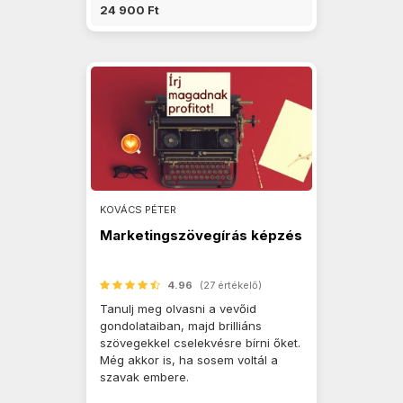
24 900 Ft
KOVÁCS PÉTER
Marketingszövegírás képzés
4.96
(27 értékelő)
Tanulj meg olvasni a vevőid
gondolataiban, majd brilliáns
szövegekkel cselekvésre bírni őket.
Még akkor is, ha sosem voltál a
szavak embere.