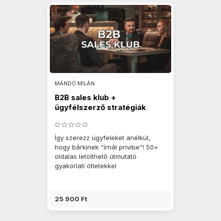
MÁNDÓ MILÁN
B2B sales klub +
ügyfélszerző stratégiák
Így szerezz ügyfeleket anélkül,
hogy bárkinek “írnál privibe”! 50+
oldalas letölthető útmutató
gyakorlati ötletekkel
25 900 Ft