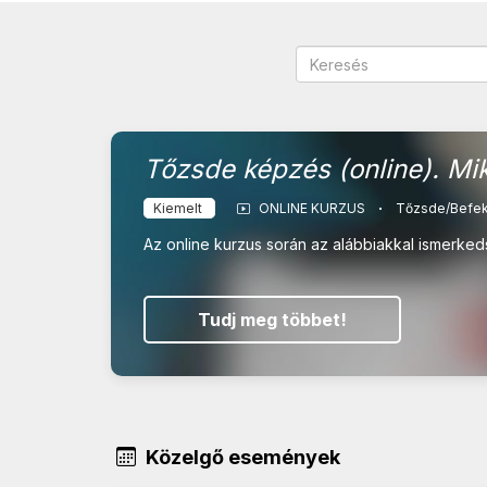
Tőzsde képzés (online). Mi
Kiemelt
ONLINE KURZUS
Tőzsde/Befek
Az online kurzus során az alábbiakkal ismerked
Tudj meg többet!
Közelgő események