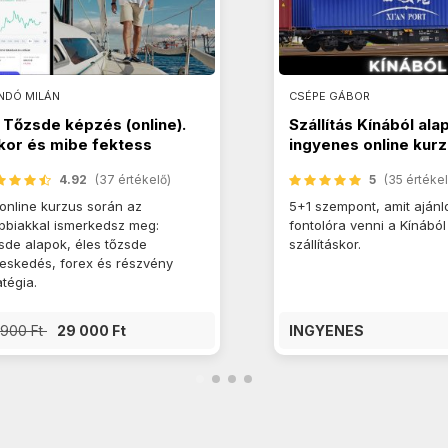
NDÓ MILÁN
CSÉPE GÁBOR
Tőzsde képzés (online).
Szállítás Kínából ala
kor és mibe fektess
ingyenes online kur
4.92
(37 értékelő)
5
(35 értékel
online kurzus során az
5+1 szempont, amit ajánlo
bbiakkal ismerkedsz meg:
fontolóra venni a Kínából
sde alapok, éles tőzsde
szállításkor.
eskedés, forex és részvény
atégia.
 900 Ft
29 000 Ft
INGYENES