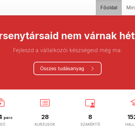
Főoldal
Min
rsenytársaid nem várnak hét
Fejleszd a vállalkozói készségeid még ma:
Összes tudásanyag
4
28
8
15
perc
DEÓ
KURZUSOK
SZAKÉRTŐ
HAL