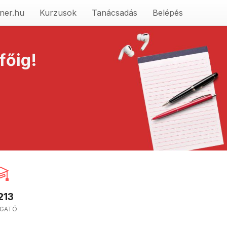
ner.hu
Kurzusok
Tanácsadás
Belépés
főig!
213
LGATÓ