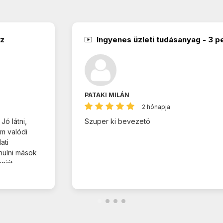
ez
Ingyenes üzleti tudásanyag - 3 p
PATAKI MILÁN
2 hónapja
ó látni,
Szuper ki bevezetö
m valódi
ati
nulni mások
aját
a vagyok.