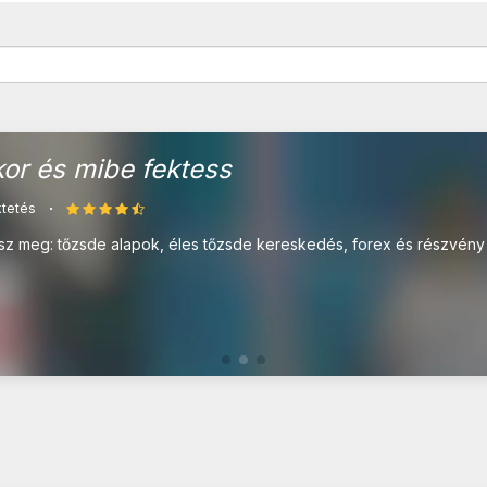
kor és mibe fektess
tetés
sz meg: tőzsde alapok, éles tőzsde kereskedés, forex és részvény 