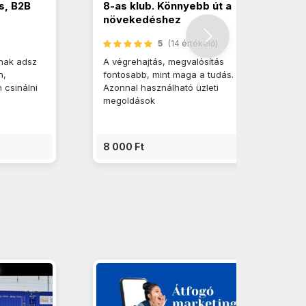
s, B2B
8-as klub. Könnyebb út a
növekedéshez
5
(14 értékelő)
nak adsz
A végrehajtás, megvalósítás
n,
fontosabb, mint maga a tudás.
 csinálni
Azonnal használható üzleti
megoldások
8 000 Ft