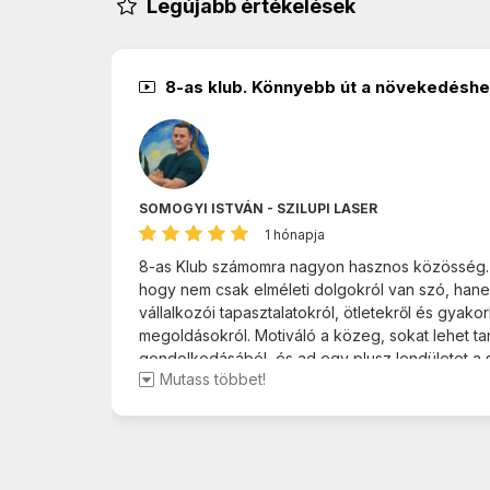
Legújabb értékelések
8-as klub. Könnyebb út a növekedésh
SOMOGYI ISTVÁN - SZILUPI LASER
1 hónapja
8-as Klub számomra nagyon hasznos közösség. J
hogy nem csak elméleti dolgokról van szó, hane
vállalkozói tapasztalatokról, ötletekről és gyakorl
megoldásokról. Motiváló a közeg, sokat lehet ta
gondolkodásából, és ad egy plusz lendületet a s
Mutass többet!
vállalkozás fejlesztéséhez is. Örülök, hogy tagj