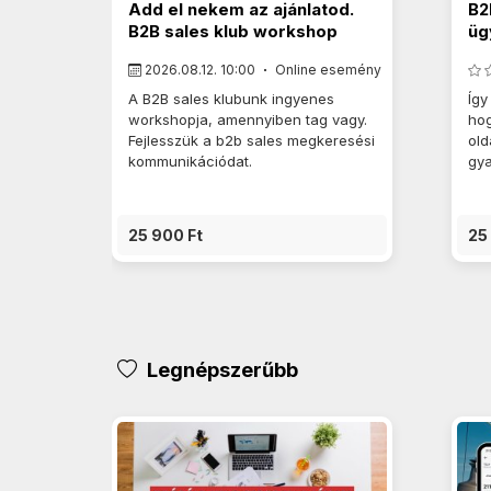
Add el nekem az ajánlatod.
B2
B2B sales klub workshop
üg
2026.08.12. 10:00
Online esemény
A B2B sales klubunk ingyenes
Így
workshopja, amennyiben tag vagy.
hog
Fejlesszük a b2b sales megkeresési
old
kommunikációdat.
gya
25 900 Ft
25
Legnépszerűbb