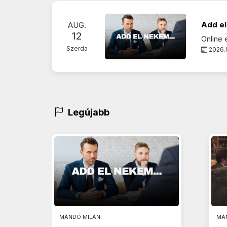
Add el
AUG.
12
Online
Szerda
2026.0
Legújabb
MÁNDÓ MILÁN
MÁ