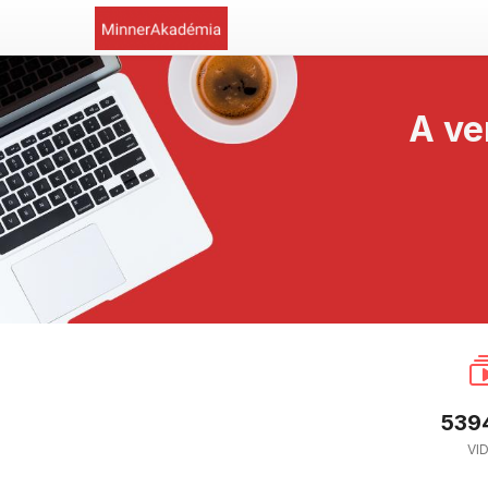
A ve
539
VI