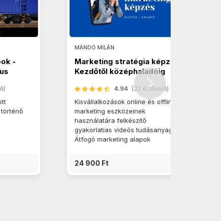
MÁNDÓ MILÁN
pok -
Marketing stratégia képzés.
zus
Kezdőtől középhaladóig
ő)
4.94
(32 értékelő)
tt
Kisvállalkozások online és offline
 történő
marketing eszközeinek
használatára felkészítő
gyakorlatias videós tudásanyag.
Átfogó marketing alapok
24 900 Ft