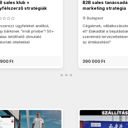
B sales klub +
B2B sales tanácsadá
yfélszerző stratégiák
marketing stratégia
Budapest
 szerezz ügyfeleket anélkül,
Cégeknek, vállalkozások
y bárkinek “írnál privibe”! 50+
el? Elakadtál a bejutásba
alas letölthető útmutató
szeretnéd tervezettebben
korlati ötletekkel
az értékesítést?
 900 Ft
390 000 Ft