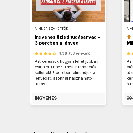
MINNER SZAKÉRTŐK
MÁ
Ingyenes üzleti tudásanyag -
3 percben a lényeg
Mi
4.98
(58 értékelő)
Azt keressük hogyan lehet jobban
Az 
csinálni. Ehhez üzleti információk
alá
kellenek! 3 percben elmondjuk a
tőz
lényeget, azonnal használható
ker
tudás.
str
INGYENES
39