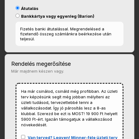
Átutalás
Bankkártya vagy egyenleg (Barion)
Fizetés banki átutalással. Megrendelésed a
fizetendő összeg számlánkra beérkezése után
teljesül.
Rendelés megerősítése
Már majdnem készen vagy.
Ha már csinálod, csináld még profibban. Az üzleti
terv képzésünk segít még jobban mélyíteni az
üzleti tudásod, tervezettebbé tenni a
vállalkozásodat. Így jó párosítás lesz a 8-as
klubbal. Szerezd be ezt is MOST! 19 900 Ft helyett
5900 Ft-ért. Igazán támogatjuk a vállalkozásod
növekedését.
Van terved? Legyen! Minner-féle üzleti terv