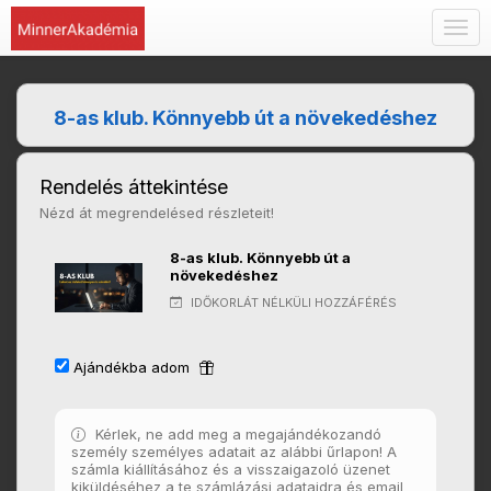
Togg
navig
8-as klub. Könnyebb út a növekedéshez
Rendelés áttekintése
Nézd át megrendelésed részleteit!
8-as klub. Könnyebb út a
növekedéshez
IDŐKORLÁT NÉLKÜLI HOZZÁFÉRÉS
Ajándékba adom
Kérlek, ne add meg a megajándékozandó
személy személyes adatait az alábbi űrlapon! A
számla kiállításához és a visszaigazoló üzenet
kiküldéséhez a te számlázási adataidra és email