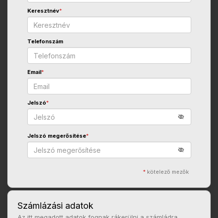
Keresztnév
*
Telefonszám
Email
*
Jelszó
*
Jelszó megerősítése
*
*
kötelező mezők
Számlázási adatok
Az itt megadott adatok fognak rákerülni a számládra.