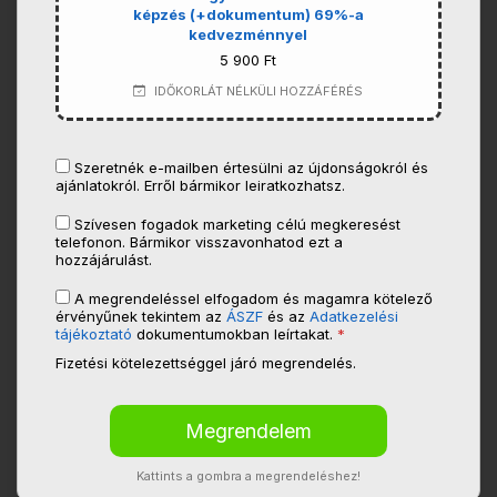
képzés (+dokumentum) 69%-a
kedvezménnyel
5 900 Ft
IDŐKORLÁT NÉLKÜLI HOZZÁFÉRÉS
Szeretnék e-mailben értesülni az újdonságokról és
ajánlatokról. Erről bármikor leiratkozhatsz.
Szívesen fogadok marketing célú megkeresést
telefonon. Bármikor visszavonhatod ezt a
hozzájárulást.
A megrendeléssel elfogadom és magamra kötelező
érvényűnek tekintem az
ÁSZF
és az
Adatkezelési
tájékoztató
dokumentumokban leírtakat.
*
Fizetési kötelezettséggel járó megrendelés.
Kattints a gombra a megrendeléshez!