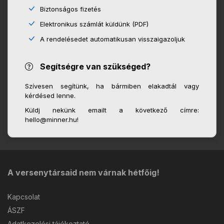
Biztonságos fizetés
Elektronikus számlát küldünk (PDF)
A rendelésedet automatikusan visszaigazoljuk
Segítségre van szükséged?
Szívesen segítünk, ha bármiben elakadtál vagy
kérdésed lenne.
Küldj nekünk emailt a következő címre:
hello@minner.hu!
A versenytársaid nem várnak hétfőig!
Kapcsolat
ÁSZF
Adatkezelési tájékoztató