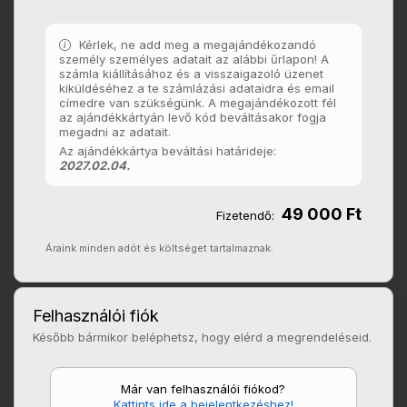
Kérlek, ne add meg a megajándékozandó
személy személyes adatait az alábbi űrlapon! A
számla kiállításához és a visszaigazoló üzenet
kiküldéséhez a te számlázási adataidra és email
címedre van szükségünk. A megajándékozott fél
az ajándékkártyán levő kód beváltásakor fogja
megadni az adatait.
Az ajándékkártya beváltási határideje:
2027.02.04.
49 000 Ft
Fizetendő:
Áraink minden adót és költséget tartalmaznak.
Felhasználói fiók
Később bármikor beléphetsz, hogy elérd a megrendeléseid.
Már van felhasználói fiókod?
Kattints ide a bejelentkezéshez!