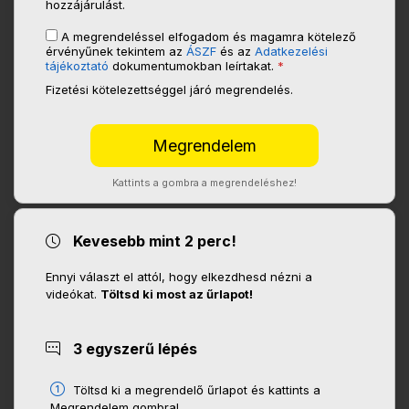
hozzájárulást.
A megrendeléssel elfogadom és magamra kötelező
érvényűnek tekintem az
ÁSZF
és az
Adatkezelési
tájékoztató
dokumentumokban leírtakat.
*
Fizetési kötelezettséggel járó megrendelés.
Kattints a gombra a megrendeléshez!
Kevesebb mint 2 perc!
Ennyi választ el attól, hogy elkezdhesd nézni a
videókat.
Töltsd ki most az űrlapot!
3 egyszerű lépés
Töltsd ki a megrendelő űrlapot és kattints a
Megrendelem gombra!