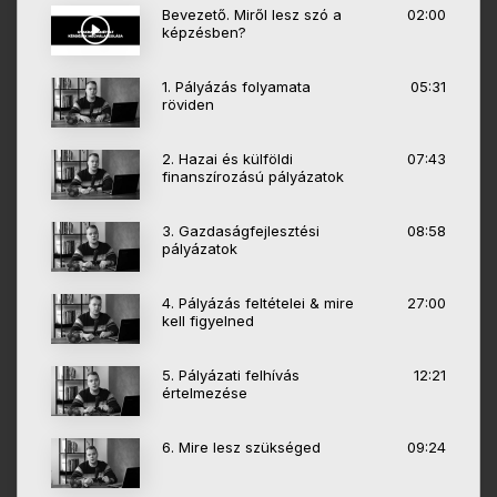
Bevezető. Miről lesz szó a
02:00
képzésben?
1. Pályázás folyamata
05:31
röviden
2. Hazai és külföldi
07:43
finanszírozású pályázatok
3. Gazdaságfejlesztési
08:58
pályázatok
4. Pályázás feltételei & mire
27:00
kell figyelned
5. Pályázati felhívás
12:21
értelmezése
6. Mire lesz szükséged
09:24