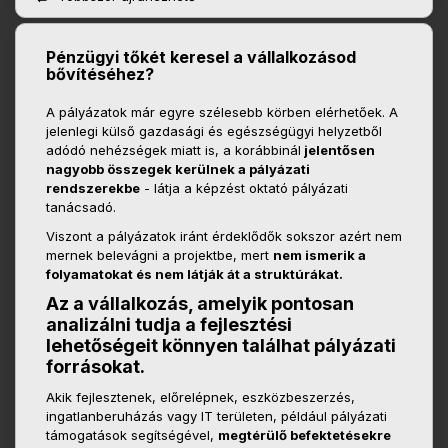
Pénzügyi tőkét keresel a vállalkozásod
bővítéséhez?
A pályázatok már egyre szélesebb körben elérhetőek. A
jelenlegi külső gazdasági és egészségügyi helyzetből
adódó nehézségek miatt is, a korábbinál
jelentősen
nagyobb összegek kerülnek a pályázati
rendszerekbe
- látja a képzést oktató pályázati
tanácsadó.
Viszont a pályázatok iránt érdeklődők sokszor azért nem
mernek belevágni a projektbe, mert
nem ismerik a
folyamatokat és nem látják át a struktúrákat.
Az a vállalkozás, amelyik pontosan
analizálni tudja a fejlesztési
lehetőségeit könnyen találhat pályázati
forrásokat.
Akik fejlesztenek, előrelépnek, eszközbeszerzés,
ingatlanberuházás vagy IT területen, például pályázati
támogatások segítségével,
megtérülő befektetésekre