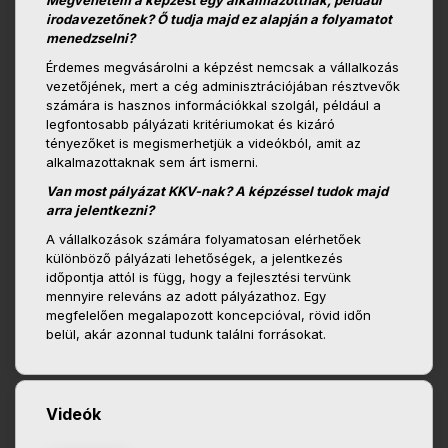
Megvehetem a képzést egy alkalmazottnak, például
irodavezetőnek? Ő tudja majd ez alapján a folyamatot
menedzselni?
Érdemes megvásárolni a képzést nemcsak a vállalkozás
vezetőjének, mert a cég adminisztrációjában résztvevők
számára is hasznos információkkal szolgál, például a
legfontosabb pályázati kritériumokat és kizáró
tényezőket is megismerhetjük a videókból, amit az
alkalmazottaknak sem árt ismerni.
Van most pályázat KKV-nak? A képzéssel tudok majd
arra jelentkezni?
A vállalkozások számára folyamatosan elérhetőek
különböző pályázati lehetőségek, a jelentkezés
időpontja attól is függ, hogy a fejlesztési tervünk
mennyire releváns az adott pályázathoz. Egy
megfelelően megalapozott koncepcióval, rövid időn
belül, akár azonnal tudunk találni forrásokat.
Videók