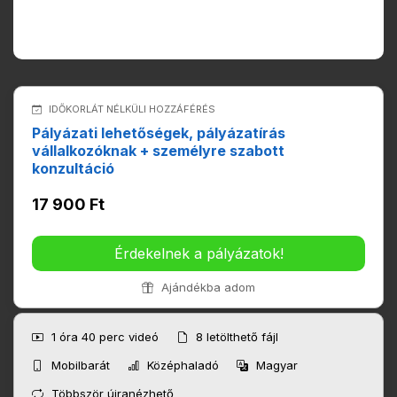
IDŐKORLÁT NÉLKÜLI HOZZÁFÉRÉS
Pályázati lehetőségek, pályázatírás
vállalkozóknak + személyre szabott
konzultáció
17 900 Ft
Érdekelnek a pályázatok!
Ajándékba adom
1 óra 40 perc
videó
8
letölthető fájl
Mobilbarát
Középhaladó
Magyar
Többször újranézhető