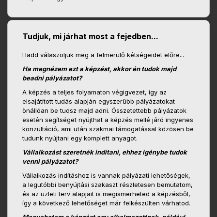
Tudjuk, mi járhat most a fejedben...
Hadd válaszoljuk meg a felmerülő kétségeidet előre...
Ha megnézem ezt a képzést, akkor én tudok majd
beadni pályázatot?
A képzés a teljes folyamaton végigvezet, így az
elsajátított tudás alapján egyszerűbb pályázatokat
önállóan be tudsz majd adni. Összetettebb pályázatok
esetén segítséget nyújthat a képzés mellé járó ingyenes
konzultáció, ami után szakmai támogatással közösen be
tudunk nyújtani egy komplett anyagot.
Vállalkozást szeretnék indítani, ehhez igénybe tudok
venni pályázatot?
Vállalkozás indításhoz is vannak pályázati lehetőségek,
a legutóbbi benyújtási szakaszt részletesen bemutatom,
és az üzleti terv alapjait is megismerheted a képzésből,
így a következő lehetőséget már felkészülten várhatod.