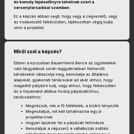
és komoly lépéselőnyre tehetnek szert a
versenytársaikkal szemben
.
Ez a képzés abban segít, hogy vagy a cégvezető, vagy
az irodavezető felkészülten, tájékozottan végig tudja
vinni a projektet.
Miről szól a képzés?
Ebben a kurzusban Bauernfeind Bence az ügyfelekkel
való tárgyalások során leggyakrabban felmerülő
kérdéseket válaszolja meg, bemutatja az általános
alapokat, gyakorlati tanácsokat ad akár ahhoz, hogy
magadtól pályázni tudj, vagy ahhoz, hogy felkészülten
és a folyamatot átlátva fordulj pályázatíróhoz,
tanácsadóhoz.
Megnézzük, mik a fő feltételek, a kizáró tényezők
Megmutatjuk, mit kell tartalmaznia egy jó
projekttervnek
Hogyan épülnek fel a pályázati felhívások
Bemutatjuk a népszerű a vállalkozás indítási