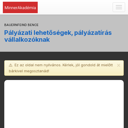
Togg
navig
BAUERNFEIND BENCE
Pályázati lehetőségek, pályázatírás
vállalkozóknak
×
Ez az oldal nem nyilvános. Kérlek, jól gondold át mielőtt
bárkivel megosztanád!