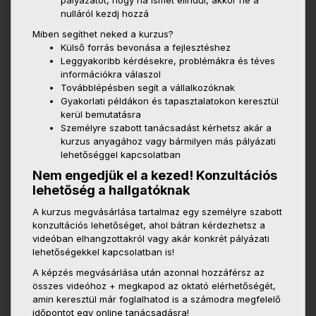
pályázatot, hogy ha ismét elindul, akkor ne a
nulláról kezdj hozzá
Miben segíthet neked a kurzus?
Külső forrás bevonása a fejlesztéshez
Leggyakoribb kérdésekre, problémákra és téves
információkra válaszol
Továbblépésben segít a vállalkozóknak
Gyakorlati példákon és tapasztalatokon keresztül
kerül bemutatásra
Személyre szabott tanácsadást kérhetsz akár a
kurzus anyagához vagy bármilyen más pályázati
lehetőséggel kapcsolatban
Nem engedjük el a kezed! Konzultációs
lehetőség a hallgatóknak
A kurzus megvásárlása tartalmaz egy személyre szabott
konzultációs lehetőséget, ahol bátran kérdezhetsz a
videóban elhangzottakról vagy akár konkrét pályázati
lehetőségekkel kapcsolatban is!
A képzés megvásárlása után azonnal hozzáférsz az
összes videóhoz + megkapod az oktató elérhetőségét,
amin keresztül már foglalhatod is a számodra megfelelő
időpontot egy online tanácsadásra!