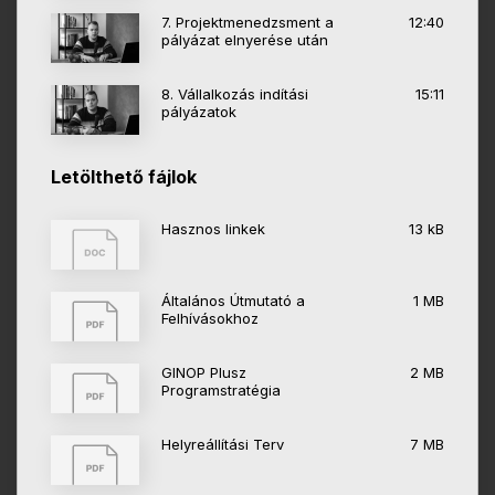
7. Projektmenedzsment a
12:40
pályázat elnyerése után
8. Vállalkozás indítási
15:11
pályázatok
Letölthető fájlok
Hasznos linkek
13 kB
Általános Útmutató a
1 MB
Felhívásokhoz
GINOP Plusz
2 MB
Programstratégia
Helyreállítási Terv
7 MB