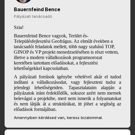
Bauernfeind Bence
Pályázati tanácsadó
Szia!
Bauernfeind Bence vagyok, Terület és-
Településfejlesztési Geofrágus. Az elmúlt években a
tanácsadói feladatok mellett, több nagy szabású TOP,
GINOP és VP projekt menedzselésében is részt vettem,
illetve a modern vállalkozások programsorozat
keretében tartottam előadásokat, a fejlesztési
lehetőségekkel kapcsolatban.
A pályázati források igénybe vételével akár el tudod
indítani a vállalkozásodat, vagy fejleszteni tudsz a
jelenlegi lehetőségeiden. Tapasztalataim alapján a
pályázatok iránt érdeklődők, sokszor azért nem mernek
belevágni a projektbe, mert nem ismerik a folyamatokat
és nem látják át a struktúrákat, itt jöhet a segítség az
előadások formájában.
Amennyiben kérdésed van, keress bizalommal.