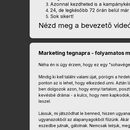
Azonnal kezdheted is a kampánykés
24, de legkésőbb 72 órán belül már t
Sok sikert!
Nézd meg a bevezető videó
Marketing tegnapra - folyamatos 
Néha én is úgy érzem, hogy ez egy "sohavége
Mindig ki kell találni valami újat, pörögni a hir
ponton az is lehet, hogy elkezded unni. Aztán lá
ben dolgozok azon, hogy ennyi tartalom, poszt
kevésbé drámai - a kulcs, hogy nem kapkodok, 
leszel.
Lássuk, mi játszódhat le benned, hiszen ugya
ugyanazokból az alapanyagokból főzünk. Akár 
eszedbe jutnak, gátolnak. Nemcsak leírjuk, meg 