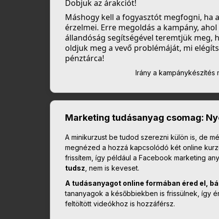
Dobjuk az árakciót!
Máshogy kell a fogyasztót megfogni, ha a
érzelmei. Erre megoldás a kampány, ahol 
állandóság segítségével teremtjük meg, h
oldjuk meg a vevő problémáját, mi elégítsü
pénztárca!
Irány a kampánykészítés 
Marketing tudásanyag csomag: Nyom
A minikurzust be tudod szerezni külön is, de 
megnézed a hozzá kapcsolódó két online kurzu
frissítem, így például a Facebook marketing any
tudsz
, nem is keveset.
A tudásanyagot online formában éred el, bá
tananyagok a későbbiekben is frissülnek, így 
feltöltött videókhoz is hozzáférsz.