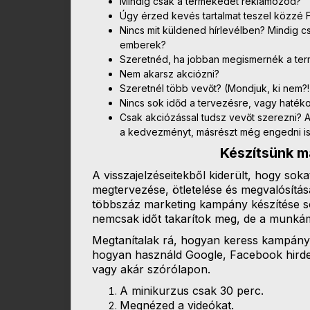
Mindig csak a termékedet reklámozod?
Úgy érzed kevés tartalmat teszel közzé
Nincs mit küldened hírlevélben? Mindig c
emberek?
Szeretnéd, ha jobban megismernék a t
Nem akarsz akciózni?
Szeretnél több vevőt? (Mondjuk, ki nem?!
Nincs sok időd a tervezésre, vagy haték
Csak akciózással tudsz vevőt szerezni? A
a kedvezményt, másrészt még engedni is 
Készítsünk m
A visszajelzéseitekből kiderült, hogy s
megtervezése, ötletelése és megvalósítá
többszáz marketing kampány készítése s
nemcsak időt takarítok meg, de a munká
Megtanítalak rá, hogyan keress kampányö
hogyan használd Google, Facebook hirde
vagy akár szórólapon.
A minikurzus csak 30 perc.
Megnézed a videókat.