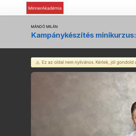
MÁNDÓ MILÁN
Kampánykészítés minikurzus:
Ez az oldal nem nyilvános. Kérlek, jól gondold 