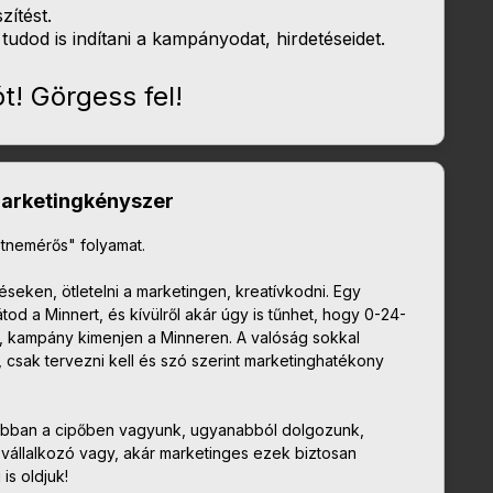
zítést.
udod is indítani a kampányodat, hirdetéseidet.
t! Görgess fel!
marketingkényszer
tnemérős" folyamat.
detéseken, ötletelni a marketingen, kreatívkodni. Egy
tod a Minnert, és kívülről akár úgy is tűnhet, hogy 0-24-
, kampány kimenjen a Minneren. A valóság sokkal
csak tervezni kell és szó szerint marketinghatékony
nabban a cipőben vagyunk, ugyanabból dolgozunk,
vállalkozó vagy, akár marketinges ezek biztosan
is oldjuk!