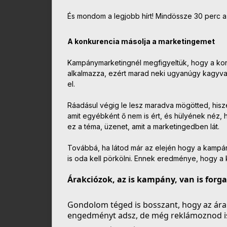
És mondom a legjobb hírt! Mindössze 30 perc a
A konkurencia másolja a marketingemet
Kampánymarketingnél megfigyeltük, hogy a konku
alkalmazza, ezért marad neki ugyanúgy kagyvas
el.
Ráadásul végig le lesz maradva mögötted, his
amit egyébként ő nem is ért, és hülyének néz, 
ez a téma, üzenet, amit a marketingedben lát.
Továbbá, ha látod már az elején hogy a kampá
is oda kell pörkölni. Ennek eredménye, hogy a k
Árakciózok, az is kampány, van is forg
Gondolom téged is bosszant, hogy az ára
engedményt adsz, de még reklámoznod is 