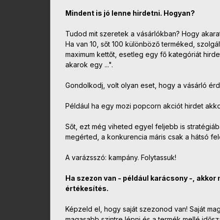
Mindent is jó lenne hirdetni. Hogyan?
Tudod mit szeretek a vásárlókban? Hogy akarat
Ha van 10, sőt 100 különböző terméked, szolgál
maximum kettőt, esetleg egy fő kategóriát hird
akarok egy ...".
Gondolkodj, volt olyan eset, hogy a vásárló érde
Például ha egy mozi popcorn akciót hirdet akko
Sőt, ezt még viheted egyel feljebb is stratégiáb
megérted, a konkurencia máris csak a hátsó fele
A varázsszó: kampány. Folytassuk!
Ha szezon van - például karácsony -, akkor 
értékesítés.
Képzeld el, hogy saját szezonod van! Saját ma
magasabb szintre lépni és a termék mellé idő