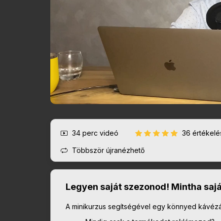
34 perc
videó
36 értékel
Többször újranézhető
Legyen saját szezonod! Mintha saj
A minikurzus segítségével egy könnyed kávézás