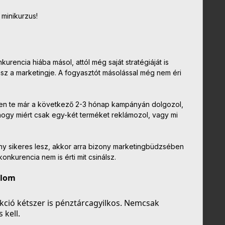
 minikurzus!
rencia hiába másol, attól még saját stratégiáját is
z a marketingje. A fogyasztót másolással még nem éri
zen te már a következő 2-3 hónap kampányán dolgozol,
hogy miért csak egy-két terméket reklámozol, vagy mi
ny sikeres lesz, akkor arra bizony marketingbüdzsében
onkurencia nem is érti mit csinálsz.
alom
kció kétszer is pénztárcagyilkos. Nemcsak
kell.