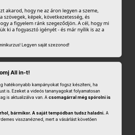
zt akarod, hogy ne az áron legyen a szeme,
a szövegek, képek, következetesség, és
ogy a figyelem ránk szegeződjön. A cél, hogy mi
k ki a fogyasztó igényét - és már nyílik is az a
minikurzus! Legyen saját szezonod!
j All in-t!
még hatékonyabb kampányokat fogsz készíteni, ha
st is. Ezeket a videós tananyagokat folyamatosan
ag is aktualizálva van. A
csomagárral még spórolni is
rhol, bármikor. A saját tempódban tudsz haladni.
A
érdemes visszanézned, mert a vásárlást követően