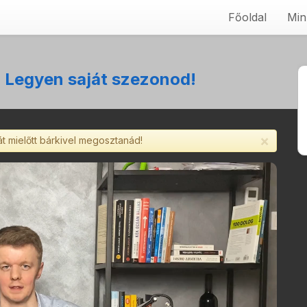
Főoldal
Min
 Legyen saját szezonod!
×
át mielőtt bárkivel megosztanád!