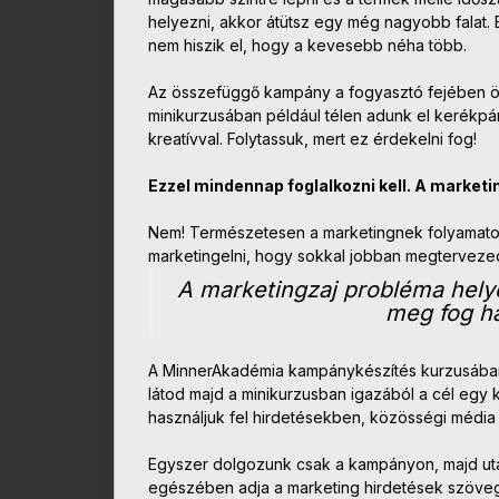
helyezni, akkor átütsz egy még nagyobb falat. E
nem hiszik el, hogy a kevesebb néha több.
Az összefüggő kampány a fogyasztó fejében ö
minikurzusában például télen adunk el kerékpá
kreatívval. Folytassuk, mert ez érdekelni fog!
Ezzel mindennap foglalkozni kell. A marketing
Nem! Természetesen a marketingnek folyamatosna
marketingelni, hogy sokkal jobban megtervezed,
A marketingzaj probléma hely
meg fog ha
A MinnerAkadémia kampánykészítés kurzusában, 
látod majd a minikurzusban igazából a cél egy k
használjuk fel hirdetésekben, közösségi média
Egyszer dolgozunk csak a kampányon, majd utá
egészében adja a marketing hirdetések szövegé