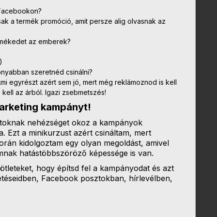
 Facebookon?
sak a termék promóció, amit persze alig olvasnak az
ermékedet az emberek?
)
onyabban szeretnéd csinálni?
mi egyrészt azért sem jó, mert még reklámoznod is kell
kell az árból. Igazi zsebmetszés!
arketing kampányt!
okatoknak nehézséget okoz a kampányok
sa.
Ezt a minikurzust azért csináltam, mert
orán kidolgoztam egy olyan megoldást, amivel
mnak hatástöbbszöröző képessége is van.
tleteket, hogy építsd fel a kampányodat és azt
téseidben, Facebook posztokban, hírlevélben,