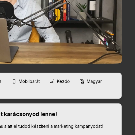
és
Mobilbarát
Kezdő
Magyar
át karácsonyod lenne!
 alatt el tudod készíteni a marketing kampányodat!