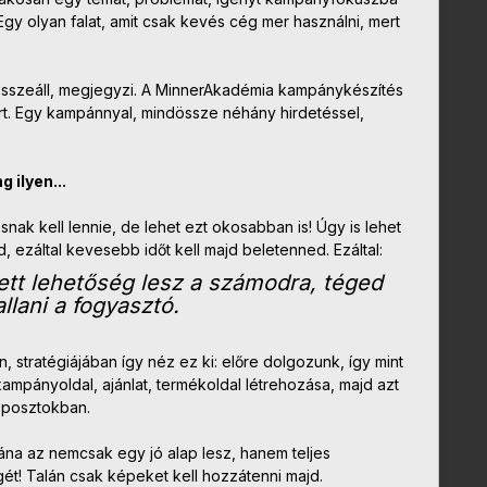
gy olyan falat, amit csak kevés cég mer használni, mert
sszeáll, megjegyzi. A MinnerAkadémia kampánykészítés
rt. Egy kampánnyal, mindössze néhány hirdetéssel,
 ilyen...
k kell lennie, de lehet ezt okosabban is! Úgy is lehet
 ezáltal kevesebb időt kell majd beletenned. Ezáltal:
ett lehetőség lesz a számodra, téged
llani a fogyasztó.
stratégiájában így néz ez ki: előre dolgozunk, így mint
ampányoldal, ajánlat, termékoldal létrehozása, majd azt
 posztokban.
na az nemcsak egy jó alap lesz, hanem teljes
t! Talán csak képeket kell hozzátenni majd.