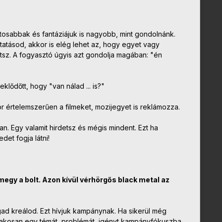
osabbak és fantáziájuk is nagyobb, mint gondolnánk.
tatásod, akkor is elég lehet az, hogy egyet vagy
etsz. A fogyasztó úgyis azt gondolja magában: "én
klődőtt, hogy "van nálad ... is?"
r értelemszerűen a filmeket, mozijegyet is reklámozza.
an. Egy valamit hirdetsz és mégis mindent. Ezt ha
det fogja látni!
megy a bolt. Azon kívül vérhörgős black metal az
gad kreálod. Ezt hívjuk kampánynak. Ha sikerül még
szakosan egy témát, problémát, igényt kampányfókuszba