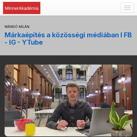
Togg
navig
MÁNDÓ MILÁN
Márkaépítés a közösségi médiában I FB
- IG - YTube