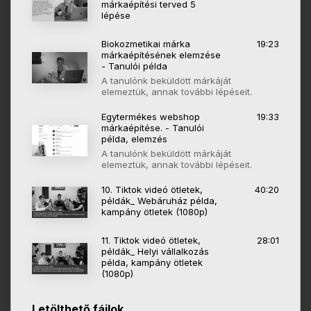
márkaépítési terved 5
lépése
Biokozmetikai márka
19:23
márkaépítésének elemzése
- Tanulói példa
A tanulónk beküldött márkáját
elemeztük, annak további lépéseit.
Egytermékes webshop
19:33
márkaépítése. - Tanulói
példa, elemzés
A tanulónk beküldött márkáját
elemeztük, annak további lépéseit.
10. Tiktok videó ötletek,
40:20
példák_ Webáruház példa,
kampány ötletek (1080p)
11. Tiktok videó ötletek,
28:01
példák_ Helyi vállalkozás
példa, kampány ötletek
(1080p)
Letölthető fájlok