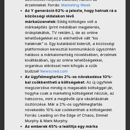
érzelmieket. Forrás:
Marketing Week
Az Y generáció 62%-a jelezte, hogy hatnak rá a
közösségi oldalakon lévő
márkaüzenetek:
Eddig költséges volt a
márkaépítés (print médiában megjelenés,
óriásplakátok, TV reklám..), de az online
lehetőségekkel ez is elérhetővé vált "kis
halaknak" is. Egy kutatásból kiderült, a közösségi
platformokon keresztüli kommunikáció úgyszintén
hatásos a márkaismertség növelésében, érzelmek
kiváltásában, így az online lehetőségekkel,
organikus eléréssel nem kifogás a szűk
büdzsé!
Newscred.com
Az ügyfélmegtartás 2%-os növekedése 10%-
kal csökkentheti a költségeket:
Az új ügyfelek
megszerzése mindig is magasabb költséggel jár,
hogyha csak a marketing költségeket nézzük, az
hatszoros, mint a meglévők újra vásárlásának
ösztönzése. Már a 2%-os ügyfélmegtartás
növekedés 10%-kal csökkentheti a költségeidet.
Forrás: Leading on the Edge of Chaos, Emmet
Murphy & Mark Murphy.
Az emberek 45%-a leállítja egy márka