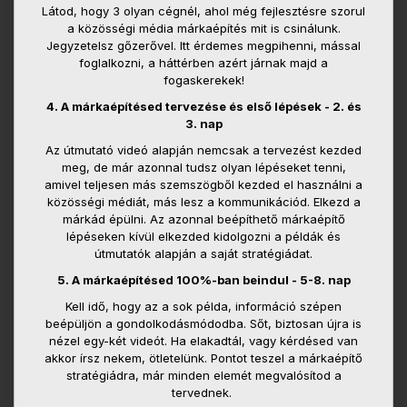
Látod, hogy 3 olyan cégnél, ahol még fejlesztésre szorul
a közösségi média márkaépítés mit is csinálunk.
Jegyzetelsz gőzerővel. Itt érdemes megpihenni, mással
foglalkozni, a háttérben azért járnak majd a
fogaskerekek!
4. A márkaépítésed tervezése és első lépések - 2. és
3. nap
Az útmutató videó alapján nemcsak a tervezést kezded
meg, de már azonnal tudsz olyan lépéseket tenni,
amivel teljesen más szemszögből kezded el használni a
közösségi médiát, más lesz a kommunikációd. Elkezd a
márkád épülni. Az azonnal beépíthető márkaépítő
lépéseken kívül elkezded kidolgozni a példák és
útmutatók alapján a saját stratégiádat.
5. A márkaépítésed 100%-ban beindul - 5-8. nap
Kell idő, hogy az a sok példa, információ szépen
beépüljön a gondolkodásmódodba. Sőt, biztosan újra is
nézel egy-két videót. Ha elakadtál, vagy kérdésed van
akkor írsz nekem, ötletelünk. Pontot teszel a márkaépítő
stratégiádra, már minden elemét megvalósítod a
tervednek.