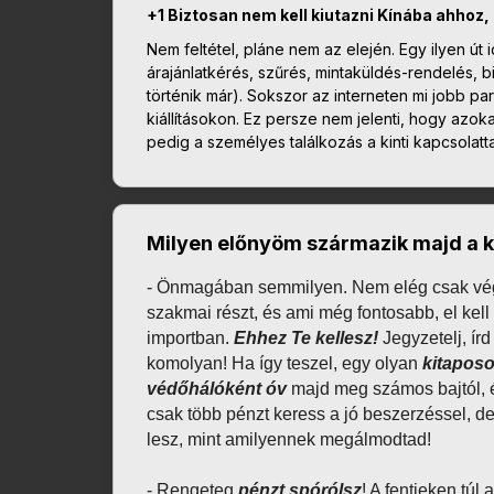
+1 Biztosan nem kell
kiutazni Kínába ahhoz,
Nem feltétel, pláne nem az elején. Egy ilyen ú
árajánlatkérés, szűrés, mintaküldés-rendelés, bi
történik már). Sokszor az interneten mi jobb pa
kiállításokon. Ez persze nem jelenti, hogy az
pedig a személyes találkozás a kinti kapcsolat
Milyen előnyöm származik majd a 
- Önmagában semmilyen. 
Nem elég csak vég
szakmai részt, és ami még fontosabb, el kell s
importban. 
Ehhez Te kellesz!
 Jegyzetelj, ír
komolyan! Ha így teszel, egy olyan 
kitaposo
védőhálóként óv
 majd meg számos bajtól, 
csak több pénzt keress a jó beszerzéssel, de
lesz, mint amilyennek megálmodtad!
- Rengeteg 
pénzt spórólsz
! A fentieken túl