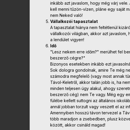
inkább azt javaslom, hogy még várj vele. 
kell menni tűzön-vízen, pláne egy saját 
nem Neked való!
Vállalkozói tapasztalat
A tapasztalat hiánya nem feltétlenül kiz
vállalkozói világban, akkor azt javaslom,
a lendület vigyen!
Idő
"Lesz nekem erre időm?" merülhet fel be
beszerző cégre?"
Bizonyos esetekben inkább ezt javasolnám.
Sok dologra gondolnak, amire Te még nem
számodra megfelelő (vagy most annak tű
Távol-Keletről, akkor talán jobb is, ha 
minden teljesen úgy alakul, ahogy szeret
beszerző cég) nem Te vagy. Még egy emb
fülébe kellett suttogni az általános iskol
annál jobban torzult vagy veszett el az in
Amennyiben hosszú távon tervezel a Távol
több maradjon a zsebedben, plusz közvet
között, akkor csináld magad!