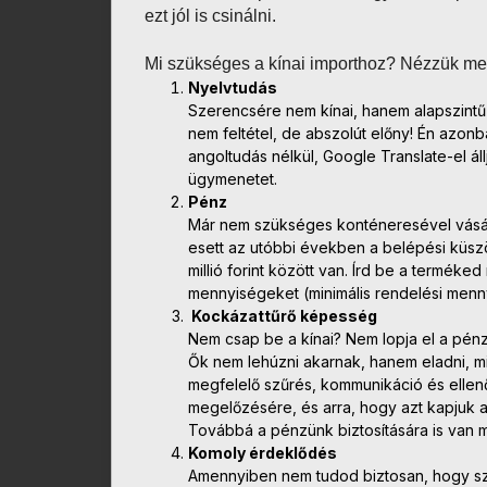
ezt jól is csinálni.
Mi szükséges a kínai importhoz? Nézzük m
Nyelvtudás
Szerencsére nem kínai, hanem alapszintű
nem feltétel, de abszolút előny! Én azonb
angoltudás nélkül, Google Translate-el á
ügymenetet.
Pénz
Már nem szükséges konténeresével vásáro
esett az utóbbi években a belépési küsz
millió forint között van. Írd be a termék
mennyiségeket (minimális rendelési menny
Kockázattűrő képesség
Nem csap be a kínai? Nem lopja el a pé
Ők nem lehúzni akarnak, hanem eladni, mi
megfelelő szűrés, kommunikáció és ellen
megelőzésére, és arra, hogy azt kapjuk am
Továbbá a pénzünk biztosítására is van 
Komoly érdeklődés
Amennyiben nem tudod biztosan, hogy sz