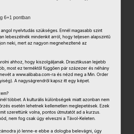
eg 6+1 pontban
 angol nyelvtudás szükséges. Ennél magasabb szint
an lebeszélnék mindenkit arról, hogy teljesen alapszintű
lljon neki, mert az nagyon megnehezítené az
lni ahhoz, hogy kiszolgáljanak. Drasztikusan lejjebb
öb, most ez terméktől függően pár százezer és néhány
ed nevét a www.alibaba.com-ra és nézd meg a Min. Order
iség). A nagyságrendről kapsz itt egy képet.
nzem?
nél többet. A kulturális különbségek miatt azonban nem
őrzés esetén lehetnek kellemetlen meglepetések. Ezek
it szerettünk volna, pontos útmutatót ad a kurzus.
mód, nem fog csak úgy elveszni a Távol-Keleten.
ámodra jó lenne-e ebbe a dologba belevágni, úgy