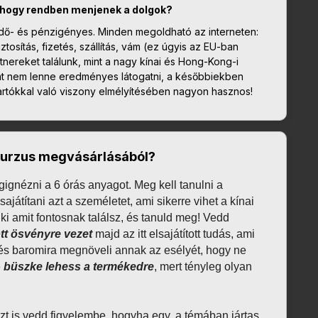
 hogy rendben menjenek a dolgok?
t idő- és pénzigényes. Minden megoldható az interneten:
ztosítás, fizetés, szállítás, vám (ez úgyis az EU-ban
rtnereket találunk, mint a nagy kínai és Hong-Kong-i
okat nem lenne eredményes látogatni, a későbbiekben
tartókkal való viszony elmélyítésében nagyon hasznos!
kurzus megvásárlásából?
ignézni a 6 órás anyagot.
 Meg kell tanulni a 
ajátítani azt a személetet, ami sikerre vihet a kínai 
d ki amit fontosnak találsz, és tanuld meg! Vedd 
tt ösvényre vezet
 majd az itt elsajátított tudás, ami 
és baromira megnöveli annak az esélyét, hogy ne 
 
büszke lehess a termékedre
, mert tényleg olyan 
 azt is vedd figyelembe, hogyha egy, a témában jártas 