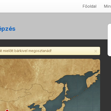
Főoldal
Min
képzés
×
át mielőtt bárkivel megosztanád!