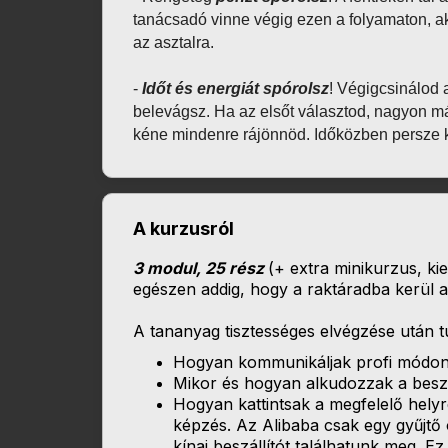
tanácsadó vinne végig ezen a folyamaton, ak
az asztalra.
- 
Időt és energiát spórolsz
! Végigcsinálod 
belevágsz. Ha az elsőt választod, nagyon m
kéne mindenre rájönnöd. Időközben persze k
A kurzusról
3 modul, 25 rész
(+ extra minikurzus, kie
egészen addig, hogy a raktáradba kerül a
A tananyag tisztességes elvégzése után t
Hogyan kommunikáljak profi módon 
Mikor és hogyan alkudozzak a beszá
Hogyan kattintsak a megfelelő hely
képzés. Az Alibaba csak egy gyűjtő o
kínai beszállítót találhatunk meg. 