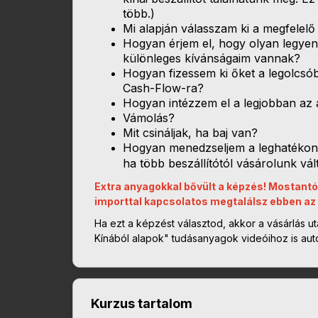
több.)
Mi alapján válasszam ki a megfelelő 
Hogyan érjem el, hogy olyan legyen
különleges kívánságaim vannak?
Hogyan fizessem ki őket a legolcsó
Cash-Flow-ra?
Hogyan intézzem el a legjobban az á
Vámolás?
Mit csináljak, ha baj van?
Hogyan menedzseljem a leghatékon
ha több beszállítótól vásárolunk vá
Extra anyagokkal bővült a képzés! Mostant
importtal kapcsolatos megtalálsz ebben az
Ha ezt a képzést választod, akkor a vásárlás utá
Kínából alapok" tudásanyagok videóihoz is aut
Kurzus tartalom