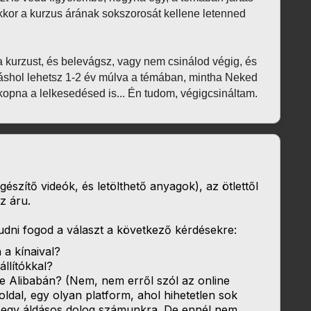
kor a kurzus árának sokszorosát kellene letenned 
a kurzust, és belevágsz, vagy nem csinálod végig, és 
áshol lehetsz 1-2 év múlva a témában, mintha Neked 
opna a lelkesedésed is... Én tudom, végigcsináltam.
gészítő videók, és letölthető anyagok), az ötlettől
z áru.
udni fogod a választ a következő kérdésekre:
a kínaival?
llítókkal?
re Alibabán? (Nem, nem erről szól az online
ldal, egy olyan platform, ahol hihetetlen sok
Ez egy áldásos dolog számunkra. De ennél nem