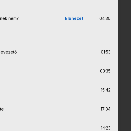
Kinek nem?
Előnézet
04:30
 bevezető
01:53
03:35
15:42
te
17:34
14:23