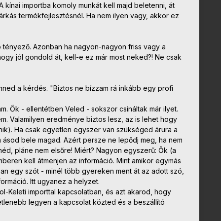
A kínai importba komoly munkát kell majd beletenni, át
márkás termékfejlesztésnél. Ha nem ilyen vagy, akkor ez
áró tényező. Azonban ha nagyon-nagyon friss vagy a
 hogy jól gondold át, kell-e ez már most neked?! Ne csak
nned a kérdés. "Biztos ne bízzam rá inkább egy profi
 Ők - ellentétben Veled - sokszor csináltak már ilyet.
. Valamilyen eredménye biztos lesz, az is lehet hogy
nik). Ha csak egyetlen egyszer van szükséged árura a
nem ásod bele magad. Azért persze ne lepődj meg, ha nem
néd, pláne nem elsőre! Miért? Nagyon egyszerű: Ők (a
eren kell átmenjen az információ. Mint amikor egymás
ában egy szót - minél több gyereken ment át az adott szó,
formáció. Itt ugyanez a helyzet.
-Keleti importtal kapcsolatban, és azt akarod, hogy
lenebb legyen a kapcsolat közted és a beszállító