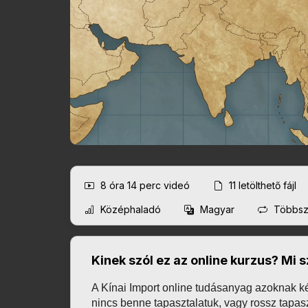
8 óra 14 perc
videó
11
letölthető fájl
Középhaladó
Magyar
Többszö
Kinek szól ez az online kurzus? Mi
A Kínai Import online tudásanyag azoknak kés
nincs benne tapasztalatuk, vagy rossz tapasz