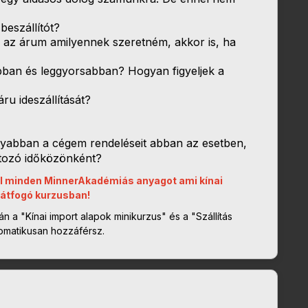
beszállítót?
 az árum amilyennek szeretném, akkor is, ha
bban és leggyorsabban? Hogyan figyeljek a
ru ideszállítását?
yabban a cégem rendeléseit abban az esetben,
ltozó időközönként?
ól minden MinnerAkadémiás anyagot ami kínai
 átfogó kurzusban!
n a "Kínai import alapok minikurzus" és a "Szállítás
omatikusan hozzáférsz.