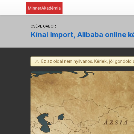
CSÉPE GÁBOR
Kínai Import, Alibaba online 
Ez az oldal nem nyilvános. Kérlek, jól gondold 