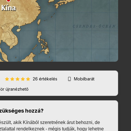
26 értékelés
Mobilbarát
r újranézhető
 szükséges hozzá?
zült, akik Kínából szeretnének árut behozni, de 
talattal rendelkeznek - mégis tudják, hogy lehetne 