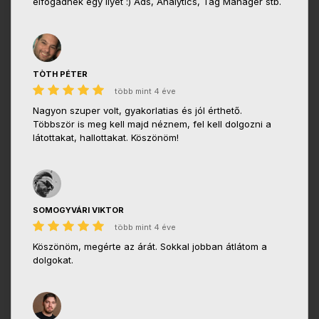
elfogadnék egy ilyet :) Ads, Analytics, Tag Manager stb.
TÒTH PÉTER
több mint 4 éve
Nagyon szuper volt, gyakorlatias és jól érthető.
Többször is meg kell majd néznem, fel kell dolgozni a
látottakat, hallottakat. Köszönöm!
SOMOGYVÁRI VIKTOR
több mint 4 éve
Köszönöm, megérte az árát. Sokkal jobban átlátom a
dolgokat.