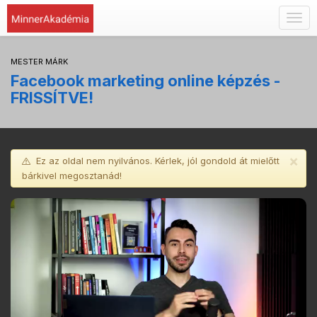
Togg
navig
MESTER MÁRK
Facebook marketing online képzés -
FRISSÍTVE!
×
Ez az oldal nem nyilvános. Kérlek, jól gondold át mielőtt
bárkivel megosztanád!