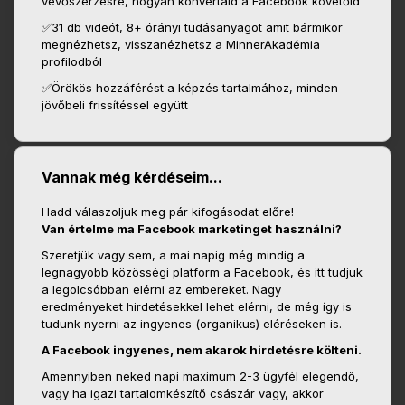
vevőszerzésre, hogyan konvertáld a Facebook követőid
✅31 db videót, 8+ órányi tudásanyagot amit bármikor
megnézhetsz, visszanézhetsz a MinnerAkadémia
profilodból
✅Örökös hozzáférést a képzés tartalmához, minden
jövőbeli frissítéssel együtt
Vannak még kérdéseim...
Hadd válaszoljuk meg pár kifogásodat előre!
Van értelme ma Facebook marketinget használni?
Szeretjük vagy sem, a mai napig még mindig a
legnagyobb közösségi platform a Facebook, és itt tudjuk
a legolcsóbban elérni az embereket. Nagy
eredményeket hirdetésekkel lehet elérni, de még így is
tudunk nyerni az ingyenes (organikus) eléréseken is.
A Facebook ingyenes, nem akarok hirdetésre költeni.
Amennyiben neked napi maximum 2-3 ügyfél elegendő,
vagy ha igazi tartalomkészítő császár vagy, akkor