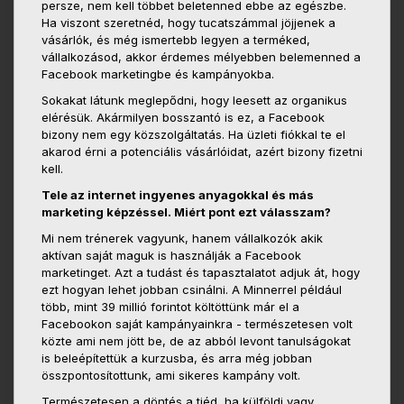
persze, nem kell többet beletenned ebbe az egészbe.
Ha viszont szeretnéd, hogy tucatszámmal jöjjenek a
vásárlók, és még ismertebb legyen a terméked,
vállalkozásod, akkor érdemes mélyebben belemenned a
Facebook marketingbe és kampányokba.
Sokakat látunk meglepődni, hogy leesett az organikus
elérésük. Akármilyen bosszantó is ez, a Facebook
bizony nem egy közszolgáltatás. Ha üzleti fiókkal te el
akarod érni a potenciális vásárlóidat, azért bizony fizetni
kell.
Tele az internet ingyenes anyagokkal és más
marketing képzéssel. Miért pont ezt válasszam?
Mi nem trénerek vagyunk, hanem vállalkozók akik
aktívan saját maguk is használják a Facebook
marketinget. Azt a tudást és tapasztalatot adjuk át, hogy
ezt hogyan lehet jobban csinálni. A Minnerrel például
több, mint 39 millió forintot költöttünk már el a
Facebookon saját kampányainkra - természetesen volt
közte ami nem jött be, de az abból levont tanulságokat
is beleépítettük a kurzusba, és arra még jobban
összpontosítottunk, ami sikeres kampány volt.
Természetesen a döntés a tiéd, ha külföldi vagy