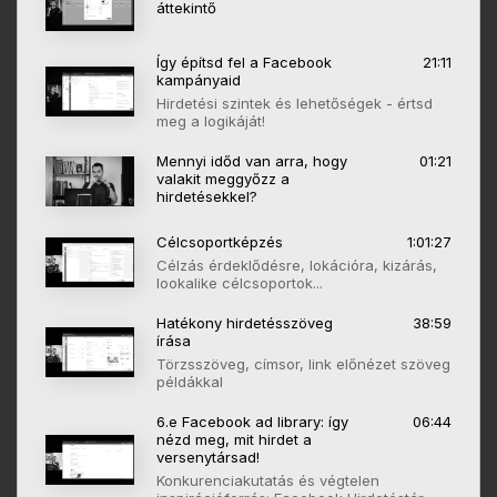
áttekintő
Így építsd fel a Facebook
21:11
kampányaid
Hirdetési szintek és lehetőségek - értsd
meg a logikáját!
Mennyi időd van arra, hogy
01:21
valakit meggyőzz a
hirdetésekkel?
Célcsoportképzés
1:01:27
Célzás érdeklődésre, lokációra, kizárás,
lookalike célcsoportok...
Hatékony hirdetésszöveg
38:59
írása
Törzsszöveg, címsor, link előnézet szöveg
példákkal
6.e Facebook ad library: így
06:44
nézd meg, mit hirdet a
versenytársad!
Konkurenciakutatás és végtelen