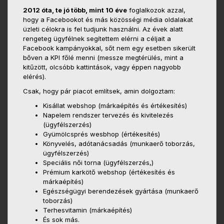
2012 óta, te jó több, mint 10 éve
foglalkozok azzal,
hogy a Facebookot és más közösségi média oldalakat
üzleti célokra is fel tudjunk használni. Az évek alatt
rengeteg ügyfélnek segítettem elérni a céljait a
Facebook kampányokkal, sőt nem egy esetben sikerült
bőven a KPI főlé menni (messze megtérülés, mint a
kitűzött, olcsóbb kattintások, vagy éppen nagyobb
elérés).
Csak, hogy pár piacot említsek, amin dolgoztam:
Kisállat webshop (márkaépítés és értékesítés)
Napelem rendszer tervezés és kivitelezés
(ügyfélszerzés)
Gyümölcsprés wesbhop (értékesítés)
Könyvelés, adótanácsadás (munkaerő toborzás,
ügyfélszerzés)
Speciális női torna (ügyfélszerzés,)
Prémium karkötő webshop (értékesítés és
márkaépítés)
Egészségügyi berendezések gyártása (munkaerő
toborzás)
Terhesvitamin (márkaépítés)
És sok más.