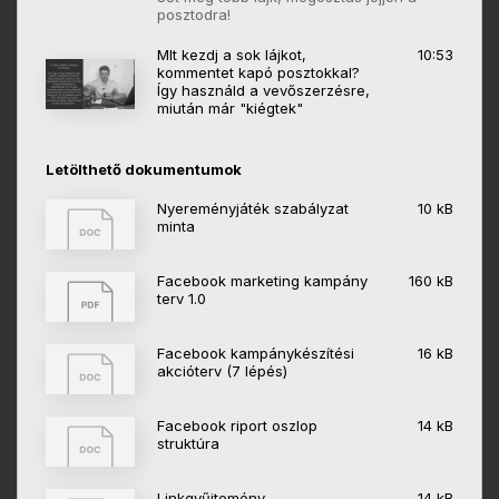
posztodra!
MIt kezdj a sok lájkot,
10:53
kommentet kapó posztokkal?
Így használd a vevőszerzésre,
miután már "kiégtek"
Letölthető dokumentumok
Nyereményjáték szabályzat
10 kB
minta
Facebook marketing kampány
160 kB
terv 1.0
Facebook kampánykészítési
16 kB
akcióterv (7 lépés)
Facebook riport oszlop
14 kB
struktúra
Linkgyűjtemény
14 kB