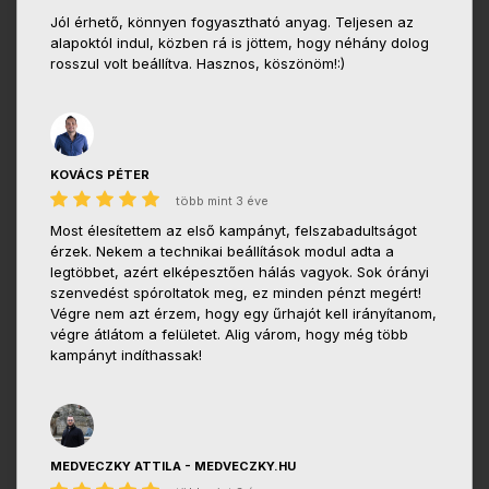
Jól érhető, könnyen fogyasztható anyag. Teljesen az
alapoktól indul, közben rá is jöttem, hogy néhány dolog
rosszul volt beállítva. Hasznos, köszönöm!:)
KOVÁCS PÉTER
több mint 3 éve
Most élesítettem az első kampányt, felszabadultságot
érzek. Nekem a technikai beállítások modul adta a
legtöbbet, azért elképesztően hálás vagyok. Sok órányi
szenvedést spóroltatok meg, ez minden pénzt megért!
Végre nem azt érzem, hogy egy űrhajót kell irányítanom,
végre átlátom a felületet. Alig várom, hogy még több
kampányt indíthassak!
MEDVECZKY ATTILA - MEDVECZKY.HU