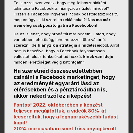
Te is azzal szenvedsz, hogy még felhasználóként
tekintesz a Facebookra, hiányzik az üzleti mindset?
Hiszen a Facebook ingyenes, "csak posztolgatsz kicsit",
meg amúgy is, ki szereti a reklámokat?! Nos
ma már
nem elég csak posztolgatni a Facebookon!
De az is lehet, hogy próbáltál már hirdetni. Látod, hogy
van ebben lehetőség, lehetne ezzel több vásárlót
szerezni, de
hiányzik a stratégia
a hirdetéseidből. A
rról
nem is beszélve, hogy a Facebook folyamatosan
változtat, plusz funkciókat ad hozzá,
kinek van ideje
minden lehetőséget végig kattintgatni?!
Ha szeretnéd összeszedettebben
csinálni a Facebook marketinget, hogy
az eredményét egyaránt lásd az
elérésekben és a pénztárcádban is,
akkor neked szól ez a képzés!
Fontos! 2022. októberében a képzést
teljesen megújítottuk, a videók 80%-át
lecseréltük, hogy a legnaprakészebb tudást
kapd!
2024. márciusában ismét friss anyag került