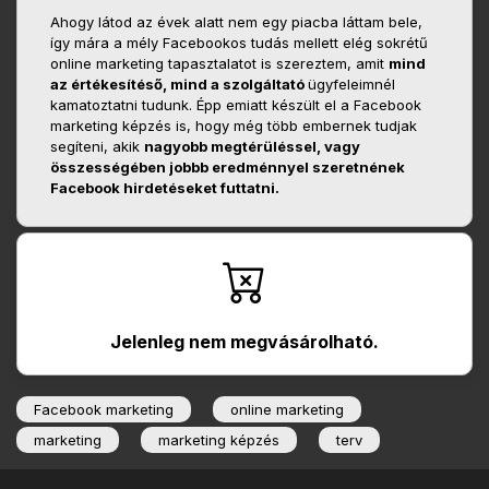
Ahogy látod az évek alatt nem egy piacba láttam bele,
így mára a mély Facebookos tudás mellett elég sokrétű
online marketing tapasztalatot is szereztem, amit
mind
az értékesítéső, mind a szolgáltató
ügyfeleimnél
kamatoztatni tudunk. Épp emiatt készült el a Facebook
marketing képzés is, hogy még több embernek tudjak
segíteni, akik
nagyobb megtérüléssel, vagy
összességében jobbb eredménnyel szeretnének
Facebook hirdetéseket futtatni.
Jelenleg nem megvásárolható.
Facebook marketing
online marketing
marketing
marketing képzés
terv