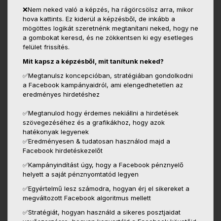
❌Nem neked való a képzés, ha rágörcsölsz arra, mikor
hova kattints. Ez kiderül a képzésből, de inkább a
mögöttes logikát szeretnénk megtanítani neked, hogy ne
a gombokat keresd, és ne zökkentsen ki egy esetleges
felület frissítés.
Mit kapsz a képzésből, mit tanítunk neked?
✅
Megtanulsz koncepcióban, stratégiában gondolkodni
a Facebook kampányaidról, ami elengedhetetlen az
eredményes hirdetéshez
✅
Megtanulod hogy érdemes nekiállni a hirdetések
szövegezéséhez és a grafikákhoz, hogy azok
hatékonyak legyenek
✅Eredményesen & tudatosan használod majd a
Facebook hirdetéskezelőt
✅Kampányindítást úgy, hogy a Facebook pénznyelő
helyett a saját pénznyomtatód legyen
✅Egyértelmű lesz számodra, hogyan érj el sikereket a
megváltozott Facebook algoritmus mellett
✅Stratégiát, hogyan használd a sikeres posztjaidat