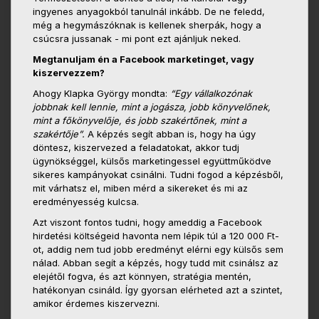
ingyenes anyagokból tanulnál inkább. De ne feledd,
még a hegymászóknak is kellenek sherpák, hogy a
csúcsra jussanak - mi pont ezt ajánljuk neked.
Megtanuljam én a Facebook marketinget, vagy
kiszervezzem?
Ahogy Klapka György mondta:
“Egy vállalkozónak
jobbnak kell lennie, mint a jogásza, jobb könyvelőnek,
mint a főkönyvelője, és jobb szakértőnek, mint a
szakértője”.
A képzés segít abban is, hogy ha úgy
döntesz, kiszervezed a feladatokat, akkor tudj
ügynökséggel, külsős marketingessel együttműködve
sikeres kampányokat csinálni. Tudni fogod a képzésből,
mit várhatsz el, miben mérd a sikereket és mi az
eredményesség kulcsa.
Azt viszont fontos tudni, hogy ameddig a Facebook
hirdetési költségeid havonta nem lépik túl a 120 000 Ft-
ot, addig nem tud jobb eredményt elérni egy külsős sem
nálad. Abban segít a képzés, hogy tudd mit csinálsz az
elejétől fogva, és azt könnyen, stratégia mentén,
hatékonyan csináld. Így gyorsan elérheted azt a szintet,
amikor érdemes kiszervezni.