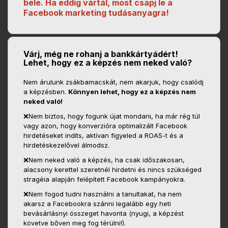
bele.
Ha eddig vártál, most csapj le a
Facebook marketing tudásanyagra!
Várj, még ne rohanj a bankkártyádért!
Lehet, hogy ez a képzés nem neked való?
Nem árulunk zsákbamacskát, nem akarjuk, hogy csalódj
a képzésben.
Könnyen lehet, hogy ez a képzés nem
neked való!
❌Nem biztos, hogy fogunk újat mondani, ha már
rég túl
vagy azon, hogy konverzióra optimalizált Facebook
hirdetéseket indíts, aktívan figyeled a ROAS-t és a
hirdetéskezelővel álmodsz.
❌
Nem neked való a képzés, ha csak időszakosan,
alacsony kerettel szeretnél hirdetni és nincs szükséged
stragéia alapján felépített Facebook kampányokra.
❌Nem fogod tudni használni a tanultakat, ha nem
akarsz a Facebookra szánni legalább egy heti
bevásárlásnyi összeget havonta (nyugi, a képzést
követve bőven meg fog térülni!).