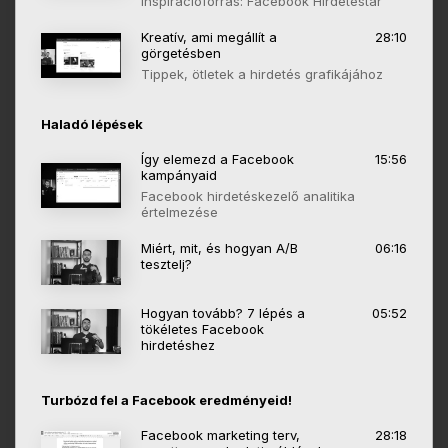
inspirációforrás: Facebook Hirdetéstár
Kreatív, ami megállít a
28:10
görgetésben
Tippek, ötletek a hirdetés grafikájához
Haladó lépések
Így elemezd a Facebook
15:56
kampányaid
Facebook hirdetéskezelő analitika
értelmezése
Miért, mit, és hogyan A/B
06:16
tesztelj?
Hogyan tovább? 7 lépés a
05:52
tökéletes Facebook
hirdetéshez
Turbózd fel a Facebook eredményeid!
Facebook marketing terv,
28:18