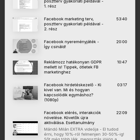
posztterv gyakorlati példával -
1. rész
Facebook marketing terv,
53:40
posztterv gyakorlati példával -
2. rész
Facebook nyereményjáték -
20:00
Így csináld!
Reklámozz hatékonyan GDPR
10:47
mellett is! Tippek, ötletek FB
marketinghez
Facebook hirdetéskezelő - Ki
03:17
kivel van. Mi és hogyan
kapcsolódik egymáshoz?
(1080p)
Facebook elérés, interakciók
22:09
növelése. Követők újra
aktiválása. Esettanulmány
Mándó Milán EXTRA videója - El tudod
érni, hogy 10%-ról felmenjen 30-50%-ig!
Sőt még több lájk, megosztás jöjjön a