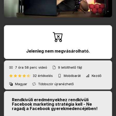
Jelenleg nem megvásárolható.
7 óra 58 perc
videó
9
letölthető fájl
32 értékelés
Mobilbarát
Kezdő
Magyar
Többször újranézhető
Rendkívüli eredményekhez rendkívüli
Facebook marketing stratégia kell - Ne
ragadj a Facebook gyerekmedencéjében!