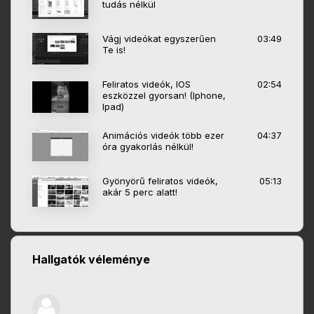
tudás nélkül
Vágj videókat egyszerűen
03:49
Te is!
Feliratos videók, IOS
02:54
eszközzel gyorsan! (Iphone,
Ipad)
Animációs videók több ezer
04:37
óra gyakorlás nélkül!
Gyönyörű feliratos videók,
05:13
akár 5 perc alatt!
Hallgatók véleménye