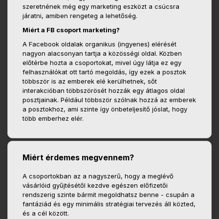
szeretnének még egy marketing eszközt a csúcsra
járatni, amiben rengeteg a lehetőség.
Miért a FB csoport marketing?
A Facebook oldalak organikus (ingyenes) elérését
nagyon alacsonyan tartja a közösségi oldal. Közben
előtérbe hozta a csoportokat, mivel úgy látja ez egy
felhasználókat ott tartó megoldás, így ezek a posztok
többször is az emberek elé kerülhetnek, sőt
interakcióban többszörösét hozzák egy átlagos oldal
posztjainak. Például többször szólnak hozzá az emberek
a posztokhoz, ami szinte így önbeteljesítő jóslat, hogy
több emberhez elér.
Miért érdemes megvennem?
A csoportokban az a nagyszerű, hogy a meglévő
vásárlóid gyűjtésétől kezdve egészen előfizetői
rendszerig szinte bármit megoldhatsz benne - csupán a
fantáziád és egy minimális stratégiai tervezés áll közted,
és a cél között.