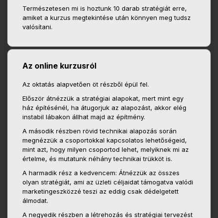
Természetesen mi is hoztunk 10 darab stratégiát erre,
amiket a kurzus megtekintése után könnyen meg tudsz
valósítani.
Az online kurzusról
Az oktatás alapvetően öt részből épül fel.
Először átnézzük a stratégiai alapokat, mert mint egy
ház építésénél, ha átugorjuk az alapozást, akkor elég
instabil lábakon állhat majd az építmény.
A második részben rövid technikai alapozás során
megnézzük a csoportokkal kapcsolatos lehetőségeid,
mint azt, hogy milyen csoportod lehet, melyiknek mi az
értelme, és mutatunk néhány technikai trükköt is.
A harmadik rész a kedvencem: Átnézzük az összes
olyan stratégiát, ami az üzleti céljaidat támogatva valódi
marketingeszközzé teszi az eddig csak dédelgetett
álmodat.
A negyedik részben a létrehozás és stratégiai tervezést