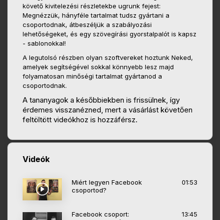
követő kivitelezési részletekbe ugrunk fejest:
Megnézzük, hányféle tartalmat tudsz gyártani a
csoportodnak, átbeszéljük a szabályozási
lehetőségeket, és egy szövegírási gyorstalpalót is kapsz
- sablonokkal!
A legutolsó részben olyan szoftvereket hoztunk Neked,
amelyek segítségével sokkal könnyebb lesz majd
folyamatosan minőségi tartalmat gyártanod a
csoportodnak.
A tananyagok a későbbiekben is frissülnek, így
érdemes visszanézned, mert a vásárlást követően
feltöltött videókhoz is hozzáférsz.
Videók
Miért legyen Facebook
01:53
csoportod?
Facebook csoport:
13:45