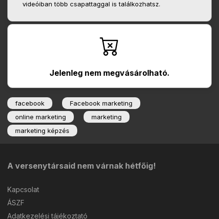
videóiban több csapattaggal is találkozhatsz.
Jelenleg nem megvásárolható.
facebook
Facebook marketing
online marketing
marketing
marketing képzés
A versenytársaid nem várnak hétfőig!
Kapcsolat
ÁSZF
Adatkezelési tájékoztató