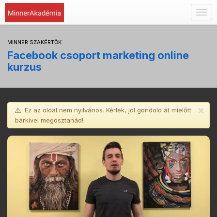
Togg
navig
MINNER SZAKÉRTŐK
Facebook csoport marketing online
kurzus
×
Ez az oldal nem nyilvános. Kérlek, jól gondold át mielőtt
bárkivel megosztanád!