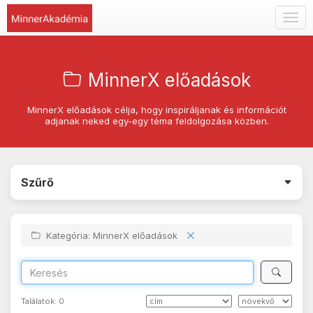
Togg
navig
MinnerX előadások
MinnerX előadások célja, hogy inspiráljanak és információt
adjanak neked egy-egy téma feldolgozása közben.
Szűrő
Kategória: MinnerX előadások
Találatok:
0