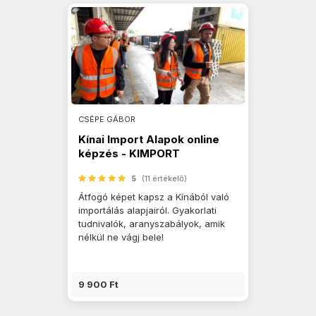
CSÉPE GÁBOR
Kínai Import Alapok online
képzés - KIMPORT
5
(11 értékelő)
Átfogó képet kapsz a Kínából való
importálás alapjairól. Gyakorlati
tudnivalók, aranyszabályok, amik
nélkül ne vágj bele!
9 900 Ft