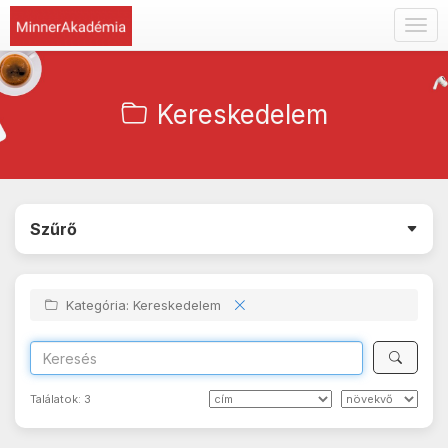
Togg
navig
Kereskedelem
Szűrő
Kategória: Kereskedelem
Találatok:
3