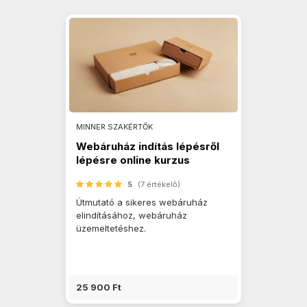
MINNER SZAKÉRTŐK
Webáruház indítás lépésről
lépésre online kurzus
5
(7 értékelő)
Útmutató a sikeres webáruház
elindításához, webáruház
üzemeltetéshez.
25 900 Ft