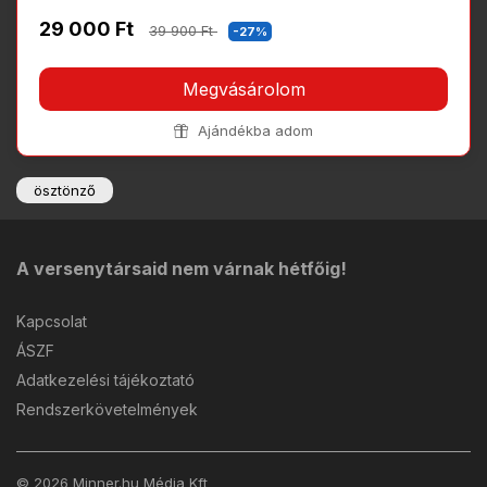
29 000 Ft
39 900 Ft
-27%
Megvásárolom
Ajándékba adom
ösztönző
A versenytársaid nem várnak hétfőig!
Kapcsolat
ÁSZF
Adatkezelési tájékoztató
Rendszerkövetelmények
© 2026 Minner.hu Média Kft