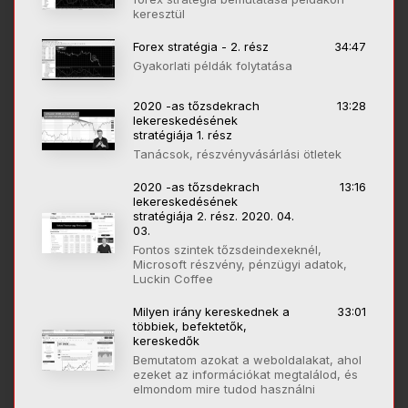
keresztül
Forex stratégia - 2. rész
34:47
Gyakorlati példák folytatása
2020 -as tőzsdekrach
13:28
lekereskedésének
stratégiája 1. rész
Tanácsok, részvényvásárlási ötletek
2020 -as tőzsdekrach
13:16
lekereskedésének
stratégiája 2. rész. 2020. 04.
03.
Fontos szintek tőzsdeindexeknél,
Microsoft részvény, pénzügyi adatok,
Luckin Coffee
Milyen irány kereskednek a
33:01
többiek, befektetők,
kereskedők
Bemutatom azokat a weboldalakat, ahol
ezeket az információkat megtalálod, és
elmondom mire tudod használni