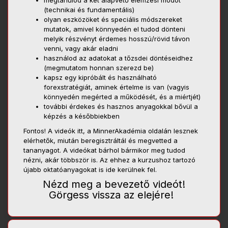
megtanulod a két alapvető elemzési módot
(technikai és fundamentális)
olyan eszközöket és speciális módszereket
mutatok, amivel könnyedén el tudod dönteni
melyik részvényt érdemes hosszú/rövid távon
venni, vagy akár eladni
használod az adatokat a tőzsdei döntéseidhez
(megmutatom honnan szerezd be)
kapsz egy kipróbált és használható
forexstratégiát, aminek értelme is van (vagyis
könnyedén megérted a működését, és a miértjét)
további érdekes és hasznos anyagokkal bővül a
képzés a későbbiekben
Fontos! A videók itt, a MinnerAkadémia oldalán lesznek
elérhetők, miután beregisztráltál és megvetted a
tananyagot. A videókat bárhol bármikor meg tudod
nézni, akár többször is. Az ehhez a kurzushoz tartozó
újabb oktatóanyagokat is ide kerülnek fel.
Nézd meg a bevezető videót!
Görgess vissza az elejére!