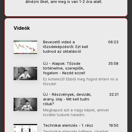
átnézni őket, ami meg is van 1-2 óra alatt.
Videók
Bevezető videó a
06:23
tőzsdeképzésről. Ezt kell
tudnod az oktatásról
ÚJ - Alapok: Tőzsde
35:58
történelme, szereplők,
fogalom - Kezdd ezzel!
Ez kötelező! Ebből meg fogod érteni mi a
tőzsde!
ÚJ - Részvények, devizák,
32:21
arany, olaj - Mit kell tudni
róluk?
Megkapod azt a nagy képet, amivel
tovább tudunk haladni.
Technikai elemzés - 1. rész
19:50
Technikai elemzés háttere, chartok,