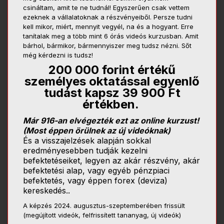
csináltam, amit te ne tudnál! Egyszerűen csak vettem
ezeknek a vállalatoknak a részvényeiből. Persze tudni
kell mikor, miért, mennyit vegyél, na és a hogyant. Erre
tanítalak meg a több mint 6 órás videós kurzusban. Amit
bárhol, bármikor, bármennyiszer meg tudsz nézni. Sőt
még kérdezni is tudsz!
200 000 forint értékű
személyes oktatással egyenlő
tudást kapsz 39 900 Ft
értékben.
Már 916-an elvégezték ezt az online kurzust!
(Most éppen örülnek az új videóknak)
És a visszajelzések alapján sokkal
eredményesebben tudják kezelni
befektetéseiket, legyen az akár részvény, akár
befektetési alap, vagy egyéb pénzpiaci
befektetés, vagy éppen forex (deviza)
kereskedés..
A képzés 2024. augusztus-szeptemberében frissült
(megújított videók, felfrissített tananyag, új videók)