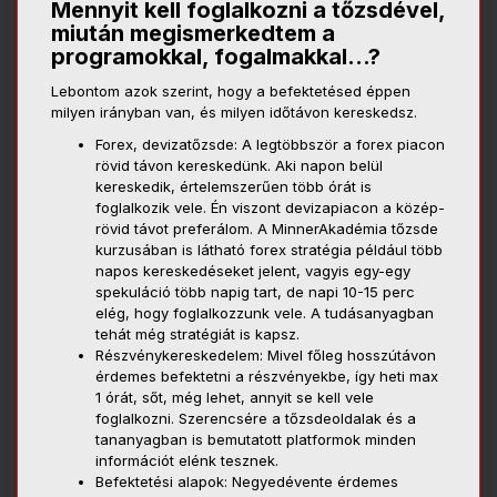
Mennyit kell foglalkozni a tőzsdével,
miután megismerkedtem a
programokkal, fogalmakkal…?
Lebontom azok szerint, hogy a befektetésed éppen
milyen irányban van, és milyen időtávon kereskedsz.
Forex, devizatőzsde: A legtöbbször a forex piacon
rövid távon kereskedünk. Aki napon belül
kereskedik, értelemszerűen több órát is
foglalkozik vele. Én viszont devizapiacon a közép-
rövid távot preferálom. A MinnerAkadémia tőzsde
kurzusában is látható forex stratégia például több
napos kereskedéseket jelent, vagyis egy-egy
spekuláció több napig tart, de napi 10-15 perc
elég, hogy foglalkozzunk vele. A tudásanyagban
tehát még stratégiát is kapsz.
Részvénykereskedelem: Mivel főleg hosszútávon
érdemes befektetni a részvényekbe, így heti max
1 órát, sőt, még lehet, annyit se kell vele
foglalkozni. Szerencsére a tőzsdeoldalak és a
tananyagban is bemutatott platformok minden
információt elénk tesznek.
Befektetési alapok: Negyedévente érdemes