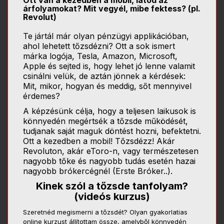
Ott van a kezedben a mobil, látod az
árfolyamokat? Mit vegyél, mibe fektess? (pl.
Revolut)
Te jártál már olyan pénzügyi applikációban,
ahol lehetett tőzsdézni? Ott a sok ismert
márka logója, Tesla, Amazon, Microsoft,
Apple és sejted is, hogy lehet jó lenne valamit
csinálni velük, de aztán jönnek a kérdések:
Mit, mikor, hogyan és meddig, sőt mennyivel
érdemes?
A képzésünk célja, hogy a teljesen laikusok is
könnyedén megértsék a tőzsde működését,
tudjanak saját maguk döntést hozni, befektetni.
Ott a kezedben a mobil! Tőzsdézz! Akár
Revoluton, akár eToro-n, vagy természetesen
nagyobb tőke és nagyobb tudás esetén hazai
nagyobb brókercégnél (Erste Bróker..).
Kinek szól a tőzsde tanfolyam?
(videós kurzus)
Szeretnéd megismerni a tőzsdét? Olyan gyakorlatias
online kurzust állítottam össze, amelyből könnyedén