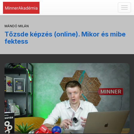
Togg
navig
MÁNDÓ MILÁN
Tőzsde képzés (online). Mikor és mibe
fektess