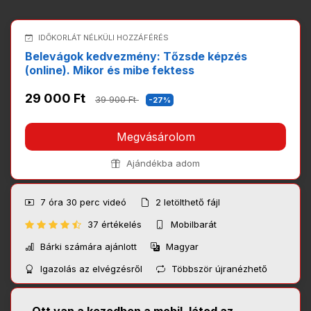
IDŐKORLÁT NÉLKÜLI HOZZÁFÉRÉS
Belevágok kedvezmény: Tőzsde képzés
(online). Mikor és mibe fektess
29 000 Ft
39 900 Ft
-27%
Megvásárolom
Ajándékba adom
7 óra 30 perc
videó
2
letölthető fájl
37 értékelés
Mobilbarát
Bárki számára ajánlott
Magyar
Igazolás az elvégzésről
Többször újranézhető