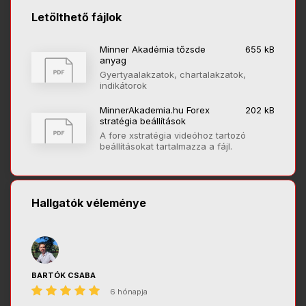
Letölthető fájlok
Minner Akadémia tőzsde
655 kB
anyag
Gyertyaalakzatok, chartalakzatok,
indikátorok
MinnerAkademia.hu Forex
202 kB
stratégia beállítások
A fore xstratégia videóhoz tartozó
beállításokat tartalmazza a fájl.
Hallgatók véleménye
BARTÓK CSABA
6 hónapja