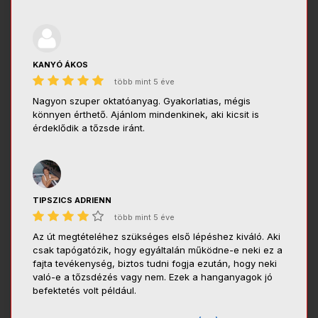
KANYÓ ÁKOS
több mint 5 éve
Nagyon szuper oktatóanyag. Gyakorlatias, mégis
könnyen érthető. Ajánlom mindenkinek, aki kicsit is
érdeklődik a tőzsde iránt.
TIPSZICS ADRIENN
több mint 5 éve
Az út megtételéhez szükséges első lépéshez kiváló. Aki
csak tapógatózik, hogy egyáltalán működne-e neki ez a
fajta tevékenység, biztos tudni fogja ezután, hogy neki
való-e a tőzsdézés vagy nem. Ezek a hanganyagok jó
befektetés volt például.