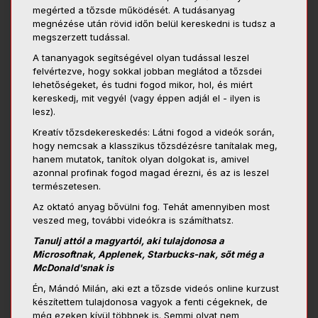
megérted a tőzsde működését. A tudásanyag
megnézése után rövid időn belül kereskedni is tudsz a
megszerzett tudással.
A tananyagok segítségével olyan tudással leszel
felvértezve, hogy sokkal jobban meglátod a tőzsdei
lehetőségeket, és tudni fogod mikor, hol, és miért
kereskedj, mit vegyél (vagy éppen adjál el - ilyen is
lesz).
Kreatív tőzsdekereskedés: Látni fogod a videók során,
hogy nemcsak a klasszikus tőzsdézésre tanítalak meg,
hanem mutatok, tanítok olyan dolgokat is, amivel
azonnal profinak fogod magad érezni, és az is leszel
természetesen.
Az oktató anyag bővülni fog. Tehát amennyiben most
veszed meg, további videókra is számíthatsz.
Tanulj attól a magyartól, aki tulajdonosa a
Microsoftnak, Applenek, Starbucks-nak, sőt még a
McDonald'snak is
Én, Mándó Milán, aki ezt a tőzsde videós online kurzust
készítettem tulajdonosa vagyok a fenti cégeknek, de
még ezeken kívül többnek is. Semmi olyat nem