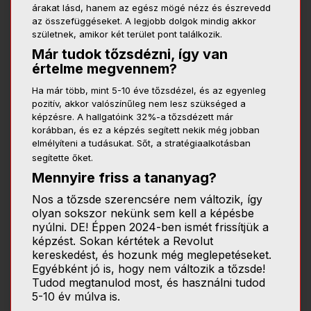
árakat lásd, hanem az egész mögé nézz és észrevedd
az összefüggéseket. A legjobb dolgok mindig akkor
születnek, amikor két terület pont találkozik.
Már tudok tőzsdézni, így van
értelme megvennem?
Ha már több, mint 5-10 éve tőzsdézel, és az egyenleg
pozitív, akkor valószínűleg nem lesz szükséged a
képzésre. A hallgatóink 32%-a tőzsdézett már
korábban, és ez a képzés segített nekik még jobban
elmélyíteni a tudásukat. Sőt, a stratégiaalkotásban
segítette őket.
Mennyire friss a tananyag?
Nos a tőzsde szerencsére nem változik, így
olyan sokszor nekünk sem kell a képésbe
nyúlni. DE! Éppen 2024-ben ismét frissítjük a
képzést. Sokan kértétek a Revolut
kereskedést, és hozunk még meglepetéseket.
Egyébként jó is, hogy nem változik a tőzsde!
Tudod megtanulod most, és használni tudod
5-10 év múlva is.