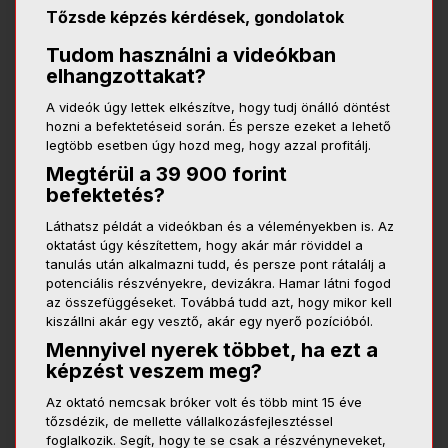
Tőzsde képzés kérdések, gondolatok
Tudom használni a videókban
elhangzottakat?
A videók úgy lettek elkészítve, hogy tudj önálló döntést
hozni a befektetéseid során. És persze ezeket a lehető
legtöbb esetben úgy hozd meg, hogy azzal profitálj.
Megtérül a 39 900 forint
befektetés?
Láthatsz példát a videókban és a véleményekben is. Az
oktatást úgy készítettem, hogy akár már röviddel a
tanulás után alkalmazni tudd, és persze pont rátalálj a
potenciális részvényekre, devizákra. Hamar látni fogod
az összefüggéseket. Továbbá tudd azt, hogy mikor kell
kiszállni akár egy vesztő, akár egy nyerő pozícióból.
Mennyivel nyerek többet, ha ezt a
képzést veszem meg?
Az oktató nemcsak bróker volt és több mint 15 éve
tőzsdézik, de mellette vállalkozásfejlesztéssel
foglalkozik. Segít, hogy te se csak a részvényneveket,