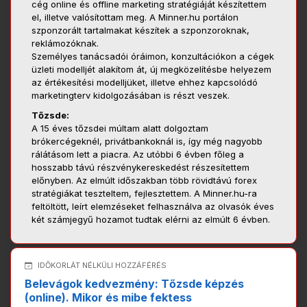
cég online és offline marketing stratégiáját készítettem
el, illetve valósítottam meg. A Minner.hu portálon
szponzorált tartalmakat készítek a szponzoroknak,
reklámozóknak.
Személyes tanácsadói óráimon, konzultációkon a cégek
üzleti modelljét alakítom át, új megközelítésbe helyezem
az értékesítési modelljüket, illetve ehhez kapcsolódó
marketingterv kidolgozásában is részt veszek.
Tőzsde:
A 15 éves tőzsdei múltam alatt dolgoztam
brókercégeknél, privátbankoknál is, így még nagyobb
rálátásom lett a piacra. Az utóbbi 6 évben főleg a
hosszabb távú részvénykereskedést részesítettem
előnyben. Az elmúlt időszakban több rövidtávú forex
stratégiákat teszteltem, fejlesztettem. A Minner.hu-ra
feltöltött, leírt elemzéseket felhasználva az olvasók éves
két számjegyű hozamot tudtak elérni az elmúlt 6 évben.
IDŐKORLÁT NÉLKÜLI HOZZÁFÉRÉS
Belevágok kedvezmény: Tőzsde képzés
(online). Mikor és mibe fektess