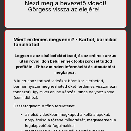
Nézd meg a bevezető videót!
Görgess vissza az elejére!
Miért érdemes megvenni? - Bárhol, bármikor
tanulhatod
Legyen ez az első befektetésed, és az online kurzus
után rövid időn belül ennek többszörösét tudod
profitálni. Ehhez minden információt és útmutatást
megkapsz.
A kurzushoz tartozó videókat bármikor elérheted,
bármennyiszer megnézheted őket (érdemes visszanézni
többször), így mivel online képzés, nincs helyhez kötve
(sem időhöz).
Összefoglalom a főbb területeket:
az első videókban megkapod a kellő alapokat,
hogy átlásd a tőzsde működését, megismerkedj a
legalapvetőbb fogalmakkal