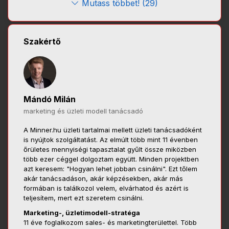
Mutass többet! (29)
Szakértő
Mándó Milán
marketing és üzleti modell tanácsadó
A Minner.hu üzleti tartalmai mellett üzleti tanácsadóként
is nyújtok szolgáltatást. Az elmúlt több mint 11 évenben
őrületes mennyiségi tapasztalat gyűlt össze miközben
több ezer céggel dolgoztam együtt. Minden projektben
azt keresem: "Hogyan lehet jobban csinálni". Ezt tőlem
akár tanácsadáson, akár képzésekben, akár más
formában is találkozol velem, elvárhatod és azért is
teljesítem, mert ezt szeretem csinálni.
Marketing-, üzletimodell-stratéga
11 éve foglalkozom sales- és marketingterülettel. Több