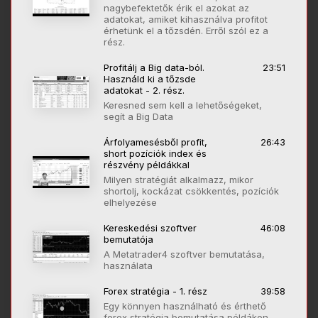
nagybefektetők érik el azokat az
adatokat, amiket kihasználva profitot
érhetünk el a tőzsdén. Erről szól ez a
rész.
Profitálj a Big data-ból.
23:51
Használd ki a tőzsde
adatokat - 2. rész.
Keresned sem kell a lehetőségeket,
segít a Big Data
Árfolyamesésből profit,
26:43
short pozíciók index és
részvény példákkal
Milyen stratégiát alkalmazz, mikor
shortolj, kockázat csökkentés, pozíciók
elhelyezése
Kereskedési szoftver
46:08
bemutatója
A Metatrader4 szoftver bemutatása,
használata
Forex stratégia - 1. rész
39:58
Egy könnyen használható és érthető
forex stratégia bemutatása példákon