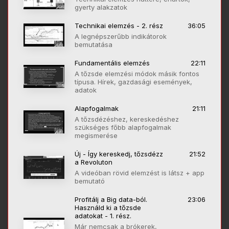
gyerty alakzatok
Technikai elemzés - 2. rész
36:05
A legnépszerűbb indikátorok
bemutatása
Fundamentális elemzés
22:11
A tőzsde elemzési módok másik fontos
típusa. Hírek, gazdasági események,
adatok
Alapfogalmak
21:11
A tőzsdézéshez, kereskedéshez
szükséges főbb alapfogalmak
megismerése
Új - Így kereskedj, tőzsdézz
21:52
a Revoluton
A videóban rövid elemzést is látsz + app
bemutató
Profitálj a Big data-ból.
23:06
Használd ki a tőzsde
adatokat - 1. rész.
Már nemcsak a brókerek,