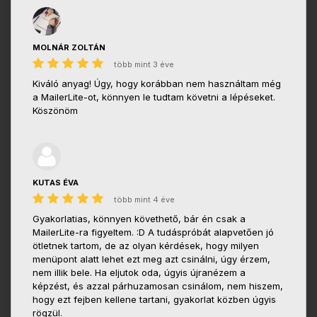
MOLNÁR ZOLTÁN
több mint 3 éve
Kiváló anyag! Úgy, hogy korábban nem használtam még
a MailerLite-ot, könnyen le tudtam követni a lépéseket.
Köszönöm
KUTAS ÉVA
több mint 4 éve
Gyakorlatias, könnyen követhető, bár én csak a
MailerLite-ra figyeltem. :D A tudáspróbát alapvetően jó
ötletnek tartom, de az olyan kérdések, hogy milyen
menüpont alatt lehet ezt meg azt csinálni, úgy érzem,
nem illik bele. Ha eljutok oda, úgyis újranézem a
képzést, és azzal párhuzamosan csinálom, nem hiszem,
hogy ezt fejben kellene tartani, gyakorlat közben úgyis
rögzül.