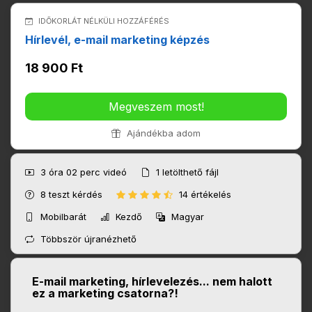
IDŐKORLÁT NÉLKÜLI HOZZÁFÉRÉS
Hírlevél, e-mail marketing képzés
18 900 Ft
Megveszem most!
Ajándékba adom
3 óra 02 perc
videó
1
letölthető fájl
8
teszt kérdés
14 értékelés
Mobilbarát
Kezdő
Magyar
Többször újranézhető
E-mail marketing, hírlevelezés... nem halott
ez a marketing csatorna?!