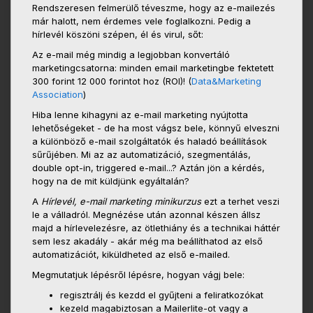
Rendszeresen felmerülő téveszme, hogy az e-mailezés
már halott, nem érdemes vele foglalkozni. Pedig a
hírlevél köszöni szépen, él és virul, sőt:
Az e-mail még mindig a legjobban konvertáló
marketingcsatorna: minden email marketingbe fektetett
300 forint 12 000 forintot hoz (ROI)! (
Data&Marketing
Association
)
Hiba lenne kihagyni az e-mail marketing nyújtotta
lehetőségeket - de ha most vágsz bele, könnyű elveszni
a különböző e-mail szolgáltatók és haladó beállítások
sűrűjében. Mi az az automatizáció, szegmentálás,
double opt-in, triggered e-mail...? Aztán jön a kérdés,
hogy na de mit küldjünk egyáltalán?
A
Hírlevél, e-mail marketing minikurzus
ezt a terhet veszi
le a válladról. Megnézése után azonnal készen állsz
majd a hírlevelezésre, az ötlethiány és a technikai háttér
sem lesz akadály - akár még ma beállíthatod az első
automatizációt, kiküldheted az első e-mailed.
Megmutatjuk lépésről lépésre, hogyan vágj bele:
regisztrálj és kezdd el gyűjteni a feliratkozókat
kezeld magabiztosan a Mailerlite-ot vagy a