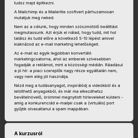
tudsz majd építkezni.
A Mailchimp és a Mailerlite szoftvert párhuzamosan
mutatjuk meg neked.
Nem az a célunk, hogy minden szöszmötölő beállítást
megmutassunk. Azt érjük el nálad, hogy tudd, mit hol
találsz és tudd előre a következő 5-10 lépést amivel
kiaknázod az e-mail marketing lehetőségeit.
Az e-mail az egyik legjobban konvertáló
marketingcsatorna, ahol az emberek szívesebben
fogadják a reklámot, mint a közösségi médián. Ráadásul
a jó hír: a piaci szereplők nagy része egyáltalán nem,
vagy nem elég jól használja.
Nézd meg a tudásanyagot, inspirálódj a videókból és a
letölthető anyagokból, és már ma elkezdhetsz
bevételnövelő, örömmel megnyitott hírleveleket küldeni -
amíg a konkurenciád e-mailjei csak a (virtuális) port
gyűjtik olvasatlanul a spam mappában.
A kurzusról