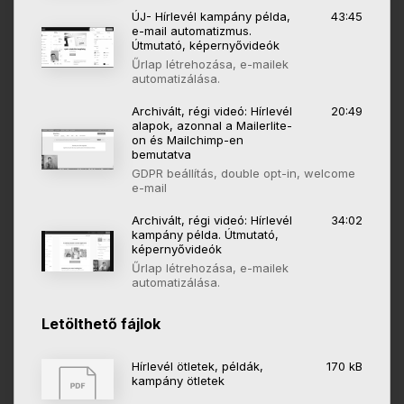
ÚJ- Hírlevél kampány példa,
43:45
e-mail automatizmus.
Útmutató, képernyővideók
Űrlap létrehozása, e-mailek
automatizálása.
Archivált, régi videó: Hírlevél
20:49
alapok, azonnal a Mailerlite-
on és Mailchimp-en
bemutatva
GDPR beállítás, double opt-in, welcome
e-mail
Archivált, régi videó: Hírlevél
34:02
kampány példa. Útmutató,
képernyővideók
Űrlap létrehozása, e-mailek
automatizálása.
Letölthető fájlok
Hírlevél ötletek, példák,
170 kB
kampány ötletek