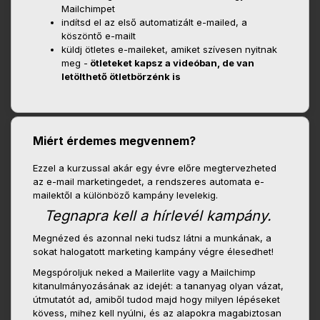
Mailchimpet
indítsd el az első automatizált e-mailed, a
köszöntő e-mailt
küldj ötletes e-maileket, amiket szívesen nyitnak
meg -
ötleteket kapsz a videóban, de van
letölthető ötletbörzénk is
Miért érdemes megvennem?
Ezzel a kurzussal akár egy évre előre megtervezheted
az e-mail marketingedet, a rendszeres automata e-
mailektől a különböző kampány levelekig.
Tegnapra kell a hírlevél kampány.
Megnézed és azonnal neki tudsz látni a munkának, a
sokat halogatott marketing kampány végre élesedhet!
Megspóroljuk neked a Mailerlite vagy a Mailchimp
kitanulmányozásának az idejét: a tananyag olyan vázat,
útmutatót ad, amiből tudod majd hogy milyen lépéseket
kövess, mihez kell nyúlni, és az alapokra magabiztosan