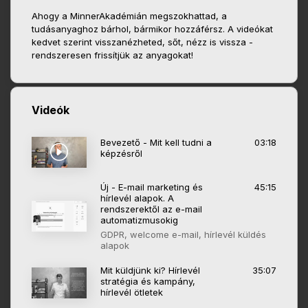
Ahogy a MinnerAkadémián megszokhattad, a
tudásanyaghoz bárhol, bármikor hozzáférsz. A videókat
kedvet szerint visszanézheted, sőt, nézz is vissza -
rendszeresen frissítjük az anyagokat!
Videók
Bevezető - Mit kell tudni a
03:18
képzésről
Új - E-mail marketing és
45:15
hírlevél alapok. A
rendszerektől az e-mail
automatizmusokig
GDPR, welcome e-mail, hírlevél küldés
alapok
Mit küldjünk ki? Hírlevél
35:07
stratégia és kampány,
hírlevél ötletek