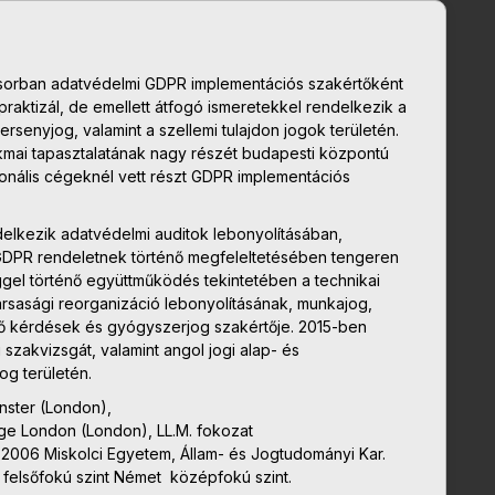
ősorban adatvédelmi GDPR implementációs szakértőként
raktizál, de emellett átfogó ismeretekkel rendelkezik a
ersenyjog, valamint a szellemi tulajdon jogok területén.
mai tapasztalatának nagy részét budapesti központú
ionális cégeknél vett részt GDPR implementációs
delkezik adatvédelmi auditok lebonyolításában,
 GDPR rendeletnek történő megfeleltetésében tengeren
eggel történő együttműködés tekintetében a technikai
társasági reorganizáció lebonyolításának, munkajog,
 kérdések és gyógyszerjog szakértője. 2015-ben
szakvizsgát, valamint angol jogi alap- és
og területén.
nster (London),
ge London (London), LL.M. fokozat
2006 Miskolci Egyetem, Állam- és Jogtudományi Kar.
 felsőfokú szint Német középfokú szint.