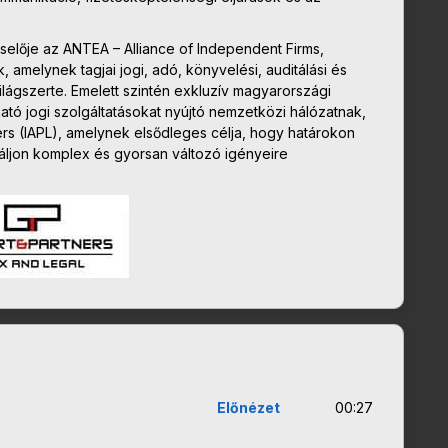
selője az ANTEA – Alliance of Independent Firms,
, amelynek tagjai jogi, adó, könyvelési, auditálási és
ilágszerte. Emelett szintén exkluzív magyarországi
tó jogi szolgáltatásokat nyújtó nemzetközi hálózatnak,
wyers (IAPL), amelynek elsődleges célja, hogy határokon
náljon komplex és gyorsan változó igényeire
Előnézet
00:27