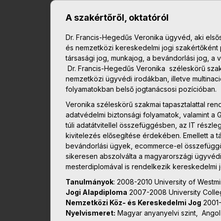
A szakértőről, oktatóról
Dr. Francis-Hegedűs Veronika ügyvéd, aki els
és nemzetközi kereskedelmi jogi szakértőként p
társasági jog, munkajog, a bevándorlási jog, a v
Dr. Francis-Hegedűs Veronika széleskörű szak
nemzetközi ügyvédi irodákban, illetve multinac
folyamatokban belső jogtanácsosi pozícióban.
Veronika széleskörű szakmai tapasztalattal ren
adatvédelmi biztonsági folyamatok, valamint a
túli adatátvitellel összefüggésben, az IT részl
kivitelezés elősegítése érdekében. Emellett a 
bevándorlási ügyek, ecommerce-el összefüggő
sikeresen abszolválta a magyarországi ügyvédi 
mesterdiplomával is rendelkezik kereskedelmi j
Tanulmányok
: 2008-2010 University of Westmi
Jogi Alapdiploma
2007-2008 University Colle
Nemzetközi Köz- és Kereskedelmi Jog
2001-
Nyelvismeret:
Magyar anyanyelvi szint, Angol