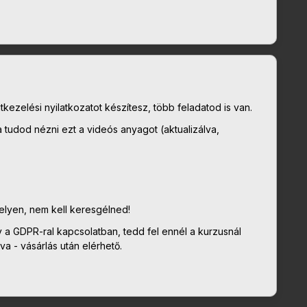
kezelési nyilatkozatot készítesz, több feladatod is van.
 tudod nézni ezt a videós anyagot (aktualizálva,
elyen, nem kell keresgélned!
 a GDPR-ral kapcsolatban, tedd fel ennél a kurzusnál
tva - vásárlás után elérhető.