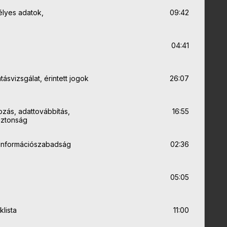
élyes adatok,
09:42
04:41
ásvizsgálat, érintett jogok
26:07
zás, adattovábbítás,
16:55
biztonság
 Információszabadság
02:36
05:05
lista
11:00