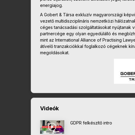
energiajog.
A Gobert & Társa exkluzív magyarországi képvi
vezető multidiszciplináris nemzetközi hálózatnak
céges tanácsadási szolgáltatásokat nyújtanak v
partnercége egy olyan egyedülálló és megbízha
mint az International Alliance of Practising La
átívelő tranzakciókkal foglalkozó cégeknek kí
megoldásokat.
Videók
GDPR felkészítő intro