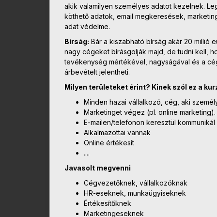
akik valamilyen személyes adatot kezelnek. Le
köthető adatok, email megkeresések, marketing
adat védelme.
Bírság:
Bár a kiszabható bírság akár 20 millió e
nagy cégeket bírásgolják majd, de tudni kell, h
tevékenység mértékével, nagyságával és a cég 
árbevételt jelentheti.
Milyen területeket érint? Kinek szól ez a ku
Minden hazai vállalkozó, cég, aki személ
Marketinget végez (pl. online marketing).
E-mailen/telefonon keresztül kommuniká
Alkalmazottai vannak
Online értékesít
....
Javasolt megvenni
Cégvezetőknek, vállalkozóknak
HR-eseknek, munkaügyiseknek
Értékesítőknek
Marketingeseknek