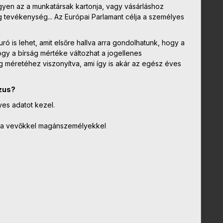
gyen az a munkatársak kartonja, vagy vásárláshoz
 tevékenység... Az Európai Parlamant célja a személyes
uró is lehet, amit elsőre hallva arra gondolhatunk, hogy a
ogy a bírság mértéke változhat a jogellenes
méretéhez viszonyítva, ami így is akár az egész éves
rzus?
yes adatot kezel.
l a vevőkkel magánszemélyekkel