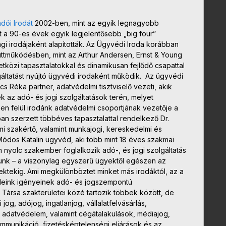
dói Irodát
2002-ben, mint az egyik legnagyobb
t a 90-es évek egyik legjelentősebb „big four”
i irodájaként alapították. Az Ügyvédi Iroda korábban
ttműködésben, mint az Arthur Andersen, Ernst & Young
közi tapasztalatokkal és dinamikusan fejlődő csapattal
lgáltatást nyújtó ügyvédi irodaként működik. Az ügyvédi
cs Réka partner, adatvédelmi tisztviselő vezeti, akik
 az adó- és jogi szolgáltatások terén, melyet
n felül irodánk adatvédelmi csoportjának vezetője a
an szerzett többéves tapasztalattal rendelkező Dr.
 szakértő, valamint munkajogi, kereskedelmi és
Módos Katalin ügyvéd, aki több mint 18 éves szakmai
n nyolc szakember foglalkozik adó-, és jogi szolgáltatás
ozunk – a viszonylag egyszerű ügyektől egészen az
jektekig. Ami megkülönböztet minket más irodáktól, az a
eleink igényeinek adó- és jogszempontú
 Társa szakterületei közé tartozik többek között, de
og, adójog, ingatlanjog, vállalatfelvásárlás,
, adatvédelem, valamint cégátalakulások, médiajog,
ommunikáció, fizetésképtelenségi eljárások és az