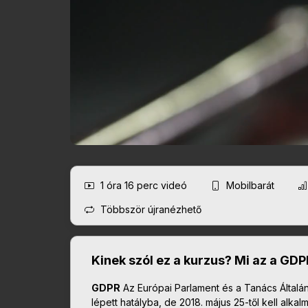
1 óra 16 perc
videó
Mobilbarát
Többször újranézhető
Kinek szól ez a kurzus? Mi az a GD
GDPR
Az Európai Parlament és a Tanács Által
lépett hatályba, de 2018. május 25-től kell alkal