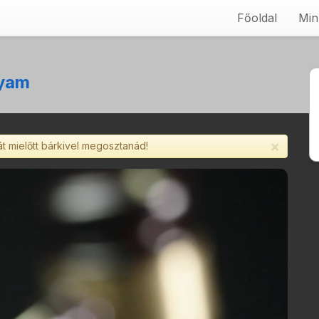
Főoldal
Min
lyam
×
át mielőtt bárkivel megosztanád!