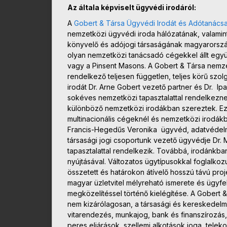
Az általa képviselt ügyvédi irodáról:
A
Gobert & Társa Ügyvédi Irodát és Adótanácsa
nemzetközi ügyvédi iroda hálózatának, valamin
könyvelő és adójogi társaságának magyarország
olyan nemzetközi tanácsadó cégekkel állt együ
vagy a Pinsent Masons. A Gobert & Társa nemzet
rendelkező teljesen független, teljes körű szo
irodát Dr. Arne Gobert vezető partner és Dr. Ipa
sokéves nemzetközi tapasztalattal rendelkeznek
különböző nemzetközi irodákban szereztek. Eze
multinacionális cégeknél és nemzetközi irodákb
Francis-Hegedűs Veronika ügyvéd, adatvédelmi
társasági jogi csoportunk vezető ügyvédje Dr. 
tapasztalattal rendelkezik. Továbbá, irodánkba
nyújtásával. Változatos ügytípusokkal foglalk
összetett és határokon átívelő hosszú távú pro
magyar üzletvitel mélyreható ismerete és ügyf
megközelítéssel történő kielégítése. A Gobert &
nem kizárólagosan, a társasági és kereskedelmi j
vitarendezés, munkajog, bank és finanszírozás
peres eljárások, szellemi alkotások joga, telek