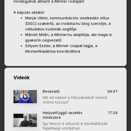
mindegyikük átment a Minner rostáján!
A képzés oktatói:
Marjai Viktor, kommunikációs viselkedés stílus
(DISC) szakértő, az irodista.hu blog szerzője, a
céltudatos irodisták segítője
Mándó Milán, a Minner.hu alapítója, aki maga is
gyakorló cégvezető
Sólyom Eszter, a Minner csapat tagja, a
MinnerAkadémia koordinátora
Videók
Bevezető
04:47
Mit ad neked a Felszabadult vezető
online kurzus?
Helyzetfüggő vezetés
17:24
módszere
Így illeszd a stílusod a munkatársak
fejlettségi szintjéhez