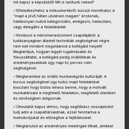
mit kapsz a képzésből! Mit is tanítunk neked?
✅Elfeledkezhetsz a mókuskerékről: búcsút mondhatsz a
“majd a jövő héten utolérem magam” érzésnek,
hatékonyan tudod kategorizálni, elvégezni, halasztani,
vagy delegálni a feladataidat.
✅Kimászol a mikromenedzsment csapdájából: a
tudásanyagban átadott technikák segítségével végre
nem kell mindent megoldanod a kollégáid helyett!
Megtanítjuk, hogyan legyél rugalmasabb és
fókuszáltabb, a kollégáid pedig önállóbbak és
eredményesebbek egy napi tíz perces rutin
segítségével.
✅Megteremted az önálló munkavégzés kultúráját: A
kurzus segítségével úgy tudsz majd feladatokat
kiosztani hogy biztos lehess benne, hogy a motivált
munkatársaid a megfelelő feladaton, megfelelő ütemben
és minőségben dolgoznak.
✅Útmutatót kapsz ahhoz, hogy segítőkész visszajelzést
tudj adni a csapattársaidnak, ezzel fenntartva a
motivációjukat és elősegítve a fejlődésüket.
✅Megtanulod az eredményes meetingek titkait, amikkel