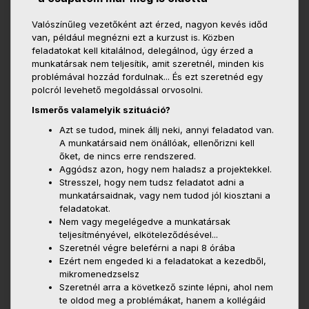
Valószínűleg vezetőként azt érzed, nagyon kevés időd
van, például megnézni ezt a kurzust is. Közben
feladatokat kell kitalálnod, delegálnod, úgy érzed a
munkatársak nem teljesítik, amit szeretnél, minden kis
problémával hozzád fordulnak... És ezt szeretnéd egy
polcról levehető megoldással orvosolni.
Ismerős valamelyik szituáció?
Azt se tudod, minek állj neki, annyi feladatod van.
A munkatársaid nem önállóak, ellenőrizni kell
őket, de nincs erre rendszered.
Aggódsz azon, hogy nem haladsz a projektekkel.
Stresszel, hogy nem tudsz feladatot adni a
munkatársaidnak, vagy nem tudod jól kiosztani a
feladatokat.
Nem vagy megelégedve a munkatársak
teljesítményével, elköteleződésével...
Szeretnél végre beleférni a napi 8 órába
Ezért nem engeded ki a feladatokat a kezedből,
mikromenedzselsz
Szeretnél arra a következő szinte lépni, ahol nem
te oldod meg a problémákat, hanem a kollégáid