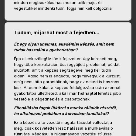
minden megbeszélés hasznosan telik majd, és
végeztükkel mindenki tudni fogja min kell dolgoznia.
Tudom, mi járhat most a fejedben...
Ez egy olyan unalmas, akadémiai képzés, amit nem
tudok használni a gyakorlatban?
Épp ellenkezőleg! Milán kifejezetten úgy keresett meg,
hogy több konzultáción összegyűjtött problémát, példát
mutatott, amit a képzés segítségével meg kell tudni
oldani. Addig nem is engedte, hogy felvegyük a kurzust,
amíg nem látta garantáltnak, hogy ez neked is hasznos
lesz. A technikákat a képzés feldolgozása után azonnal
gyakorlatba ültetheted,
akár már holnaptól
lehetsz jobb
vezetője a cégednek és a csapatodnak.
Ellenállásba fogok ütközni a munkavállalók részéről,
ha alkalmazni próbálom a kurzusban tanultakat?
Ez a képzés a te vezetői magatartásodat változtatja
meg, csak közvetetten lesz hatással a munkavállaló
rutinjára. Ráadásul a rugalmasabb vezetési stílussal