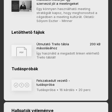
szervezd jól a meetingeket
Egy könnyen használható meeting
stratégiát kapsz, hogy meghonosítsd a
cégedben a meeting kultúrát. Oktató:
Sólyom Eszter - MInner
Letölthető fájlok
Útmutató Trello tábla
200 kB
másolásához
Így használd a megadott linken elérhető
Trello táblát!
Tudáspróbák
Felszabadult vezető -
tudáspróba
Tudáspróba • 16 kérdés • 20 perc
Hallgatók véleménye