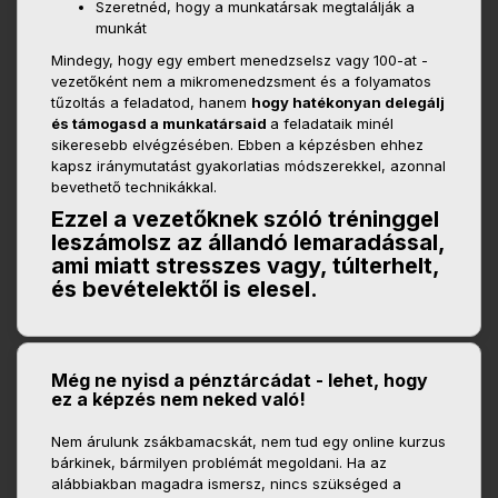
Szeretnéd, hogy a munkatársak megtalálják a
munkát
Mindegy, hogy egy embert menedzselsz vagy 100-at -
vezetőként nem a mikromenedzsment és a folyamatos
tűzoltás a feladatod, hanem
hogy hatékonyan delegálj
és támogasd a munkatársaid
a feladataik minél
sikeresebb elvégzésében. Ebben a képzésben ehhez
kapsz iránymutatást gyakorlatias módszerekkel, azonnal
bevethető technikákkal.
Ezzel a vezetőknek szóló tréninggel
leszámolsz az állandó lemaradással,
ami miatt stresszes vagy, túlterhelt,
és bevételektől is elesel.
Még ne nyisd a pénztárcádat - lehet, hogy
ez a képzés nem neked való!
Nem árulunk zsákbamacskát, nem tud egy online kurzus
bárkinek, bármilyen problémát megoldani. Ha az
alábbiakban magadra ismersz, nincs szükséged a