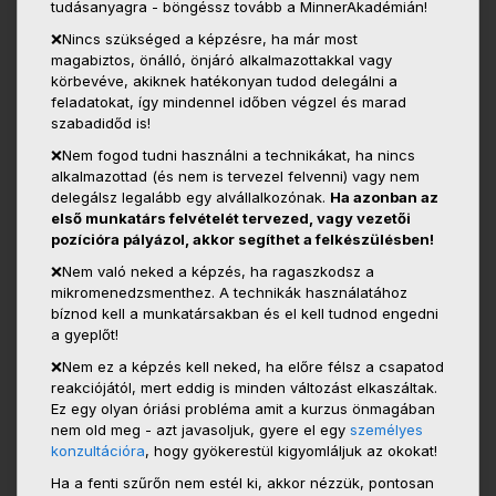
tudásanyagra - böngéssz tovább a MinnerAkadémián!
❌Nincs szükséged a képzésre, ha már most
magabiztos, önálló, önjáró alkalmazottakkal vagy
körbevéve, akiknek hatékonyan tudod delegálni a
feladatokat, így mindennel időben végzel és marad
szabadidőd is!
❌Nem fogod tudni használni a technikákat, ha nincs
alkalmazottad (és nem is tervezel felvenni) vagy nem
delegálsz legalább egy alvállalkozónak.
Ha azonban az
első munkatárs felvételét tervezed, vagy vezetői
pozícióra pályázol, akkor segíthet a felkészülésben!
❌Nem való neked a képzés, ha ragaszkodsz a
mikromenedzsmenthez. A technikák használatához
bíznod kell a munkatársakban és el kell tudnod engedni
a gyeplőt!
❌Nem ez a képzés kell neked, ha előre félsz a csapatod
reakciójától, mert eddig is minden változást elkaszáltak.
Ez egy olyan óriási probléma amit a kurzus önmagában
nem old meg - azt javasoljuk, gyere el egy
személyes
konzultációra
, hogy gyökerestül kigyomláljuk az okokat!
Ha a fenti szűrőn nem estél ki, akkor nézzük, pontosan