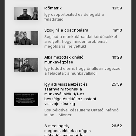
Időmátrix
13:59
Így csoportosítsd és delegáld a
feladataid
Szokj rá a coacholásra
19:13
Segítsd a munkatársaidat kérdésekkel
ahelyett, hogy minden problémát
megoldanál helyettük!
Alkalmazottak önálló
10:28
munkavégzése
Így tudod elérni, hogy önállóan végezze
a feladatait a munkavállaló!
Így adj visszajelzést és
25:59
szárnyalni fognak a
munkavállalók. 1/1-es
beszélgetésektől az instant
visszajelzésekig
Sok példával készültem! Oktató: Mándó
Milán - Minner
A meetingek,
26:52
megbeszélések a céges
működés motorjai. Így