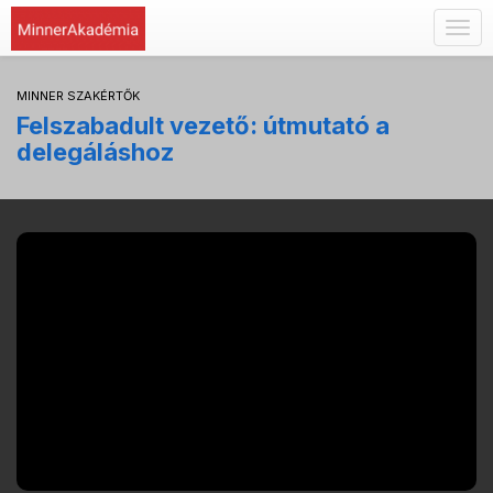
Togg
navig
MINNER SZAKÉRTŐK
Felszabadult vezető: útmutató a
delegáláshoz