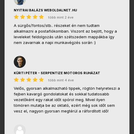
NYITRAI BALÁZS WEBOLDALNET.HU
több mint 2 éve
A sürgős/fontos/stb.. részeket én nem tudtam
alkalmazni a postafiókomban. Viszont az bejött, hogy a
leveleket feldolgozás után szétszedem mappákba így
nem zavarnak a napi munkavégzés során :)
KÜRTI PÉTER - SERPENTIZE MOTOROS RUHÁZAT
több mint 4 éve
Velős, gyorsan alkalmazható tippek, rögtön helyreteszi a
fejben kavargó gondolatokat és sokkal tudatosabb
vezetőként egy rakat időt spórol meg. Mivel ilyen
tömören mutatja be az oktató, ezért még sok időt sem
vesz el, nagyon gyorsan megtérül a ráfordított idő!