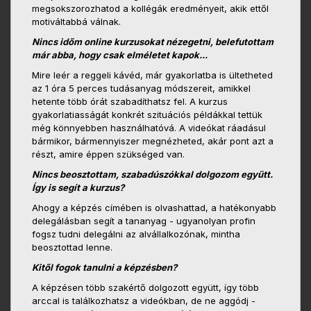
megsokszorozhatod a kollégák eredményeit, akik ettől
motiváltabbá válnak.
Nincs időm online kurzusokat nézegetni, belefutottam
már abba, hogy csak elméletet kapok...
Mire leér a reggeli kávéd, már gyakorlatba is ültetheted
az 1 óra 5 perces tudásanyag módszereit, amikkel
hetente több órát szabadíthatsz fel. A kurzus
gyakorlatiasságát konkrét szituációs példákkal tettük
még könnyebben használhatóvá. A videókat ráadásul
bármikor, bármennyiszer megnézheted, akár pont azt a
részt, amire éppen szükséged van.
Nincs beosztottam, szabadúszókkal dolgozom együtt.
Így is segít a kurzus?
Ahogy a képzés címében is olvashattad, a hatékonyabb
delegálásban segít a tananyag - ugyanolyan profin
fogsz tudni delegálni az alvállalkozónak, mintha
beosztottad lenne.
Kitől fogok tanulni a képzésben?
A képzésen több szakértő dolgozott együtt, így több
arccal is találkozhatsz a videókban, de ne aggódj -