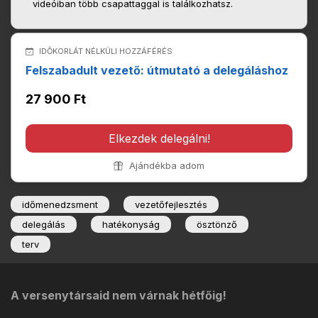
videóiban több csapattaggal is találkozhatsz.
IDŐKORLÁT NÉLKÜLI HOZZÁFÉRÉS
Felszabadult vezető: útmutató a delegáláshoz
27 900 Ft
Elkezdek delegálni!
Ajándékba adom
időmenedzsment
vezetőfejlesztés
delegálás
hatékonyság
ösztönző
terv
A versenytársaid nem várnak hétfőig!