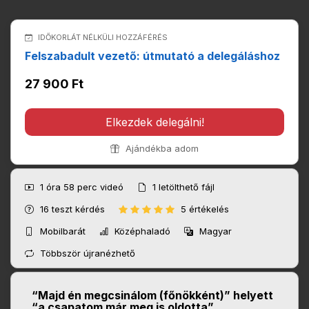
IDŐKORLÁT NÉLKÜLI HOZZÁFÉRÉS
Felszabadult vezető: útmutató a delegáláshoz
27 900 Ft
Elkezdek delegálni!
Ajándékba adom
1 óra 58 perc
videó
1
letölthető fájl
16
teszt kérdés
5 értékelés
Mobilbarát
Középhaladó
Magyar
Többször újranézhető
“Majd én megcsinálom (főnökként)” helyett
“a csapatom már meg is oldotta”