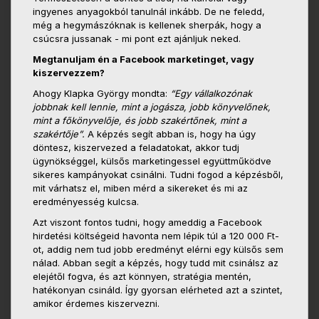
ingyenes anyagokból tanulnál inkább. De ne feledd,
még a hegymászóknak is kellenek sherpák, hogy a
csúcsra jussanak - mi pont ezt ajánljuk neked.
Megtanuljam én a Facebook marketinget, vagy
kiszervezzem?
Ahogy Klapka György mondta:
“Egy vállalkozónak
jobbnak kell lennie, mint a jogásza, jobb könyvelőnek,
mint a főkönyvelője, és jobb szakértőnek, mint a
szakértője”.
A képzés segít abban is, hogy ha úgy
döntesz, kiszervezed a feladatokat, akkor tudj
ügynökséggel, külsős marketingessel együttműködve
sikeres kampányokat csinálni. Tudni fogod a képzésből,
mit várhatsz el, miben mérd a sikereket és mi az
eredményesség kulcsa.
Azt viszont fontos tudni, hogy ameddig a Facebook
hirdetési költségeid havonta nem lépik túl a 120 000 Ft-
ot, addig nem tud jobb eredményt elérni egy külsős sem
nálad. Abban segít a képzés, hogy tudd mit csinálsz az
elejétől fogva, és azt könnyen, stratégia mentén,
hatékonyan csináld. Így gyorsan elérheted azt a szintet,
amikor érdemes kiszervezni.