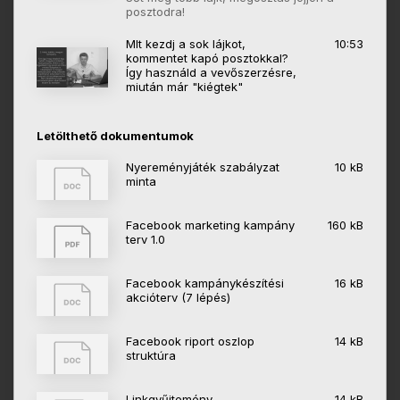
posztodra!
MIt kezdj a sok lájkot,
10:53
kommentet kapó posztokkal?
Így használd a vevőszerzésre,
miután már "kiégtek"
Letölthető dokumentumok
Nyereményjáték szabályzat
10 kB
minta
Facebook marketing kampány
160 kB
terv 1.0
Facebook kampánykészítési
16 kB
akcióterv (7 lépés)
Facebook riport oszlop
14 kB
struktúra
Linkgyűjtemény
14 kB