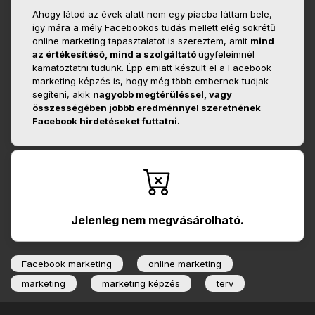
Ahogy látod az évek alatt nem egy piacba láttam bele,
így mára a mély Facebookos tudás mellett elég sokrétű
online marketing tapasztalatot is szereztem, amit
mind
az értékesítéső, mind a szolgáltató
ügyfeleimnél
kamatoztatni tudunk. Épp emiatt készült el a Facebook
marketing képzés is, hogy még több embernek tudjak
segíteni, akik
nagyobb megtérüléssel, vagy
összességében jobbb eredménnyel szeretnének
Facebook hirdetéseket futtatni.
Jelenleg nem megvásárolható.
Facebook marketing
online marketing
marketing
marketing képzés
terv