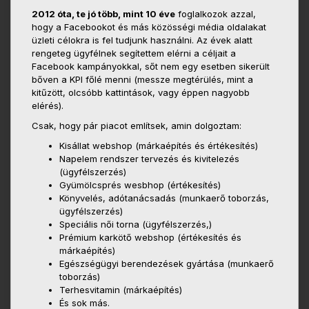
2012 óta, te jó több, mint 10 éve
foglalkozok azzal,
hogy a Facebookot és más közösségi média oldalakat
üzleti célokra is fel tudjunk használni. Az évek alatt
rengeteg ügyfélnek segítettem elérni a céljait a
Facebook kampányokkal, sőt nem egy esetben sikerült
bőven a KPI főlé menni (messze megtérülés, mint a
kitűzött, olcsóbb kattintások, vagy éppen nagyobb
elérés).
Csak, hogy pár piacot említsek, amin dolgoztam:
Kisállat webshop (márkaépítés és értékesítés)
Napelem rendszer tervezés és kivitelezés
(ügyfélszerzés)
Gyümölcsprés wesbhop (értékesítés)
Könyvelés, adótanácsadás (munkaerő toborzás,
ügyfélszerzés)
Speciális női torna (ügyfélszerzés,)
Prémium karkötő webshop (értékesítés és
márkaépítés)
Egészségügyi berendezések gyártása (munkaerő
toborzás)
Terhesvitamin (márkaépítés)
És sok más.