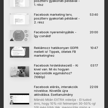
posztterv gyakorlati példával -
1. rész
Facebook marketing terv,
53:40
posztterv gyakorlati példával -
2. rész
Facebook nyereményjáték -
20:00
Így csináld!
Reklámozz hatékonyan GDPR
10:47
mellett is! Tippek, ötletek FB
marketinghez
Facebook hirdetéskezelő - Ki
03:17
kivel van. Mi és hogyan
kapcsolódik egymáshoz?
(1080p)
Facebook elérés, interakciók
22:09
növelése. Követők újra
aktiválása. Esettanulmány
Mándó Milán EXTRA videója - El tudod
érni, hogy 10%-ról felmenjen 30-50%-ig!
Sőt még több lájk, megosztás jöjjön a