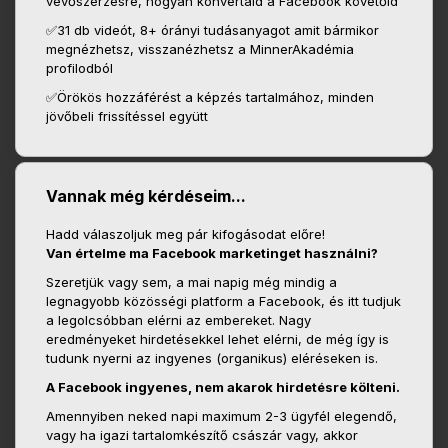
vevőszerzésre, hogyan konvertáld a Facebook követőid
✅31 db videót, 8+ órányi tudásanyagot amit bármikor
megnézhetsz, visszanézhetsz a MinnerAkadémia
profilodból
✅Örökös hozzáférést a képzés tartalmához, minden
jövőbeli frissítéssel együtt
Vannak még kérdéseim...
Hadd válaszoljuk meg pár kifogásodat előre!
Van értelme ma Facebook marketinget használni?
Szeretjük vagy sem, a mai napig még mindig a
legnagyobb közösségi platform a Facebook, és itt tudjuk
a legolcsóbban elérni az embereket. Nagy
eredményeket hirdetésekkel lehet elérni, de még így is
tudunk nyerni az ingyenes (organikus) eléréseken is.
A Facebook ingyenes, nem akarok hirdetésre költeni.
Amennyiben neked napi maximum 2-3 ügyfél elegendő,
vagy ha igazi tartalomkészítő császár vagy, akkor