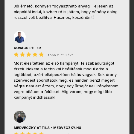
Jól érhető, könnyen fogyasztható anyag. Teljesen az
alapoktól indul, közben rá is jöttem, hogy néhány dolog
rosszul volt beállítva. Hasznos, köszönöm!:)
KOVÁCS PÉTER
több mint 3 éve
Most élesítettem az első kampányt, felszabadultságot
érzek. Nekem a technikai beállítások modul adta a
legtöbbet, azért elképesztően hálás vagyok. Sok órányi
szenvedést spóroltatok meg, ez minden pénzt megért!
Végre nem azt érzem, hogy egy űrhajót kell irányítanom,
végre átlátom a felületet. Alig várom, hogy még több
kampányt indíthassak!
MEDVECZKY ATTILA - MEDVECZKY.HU