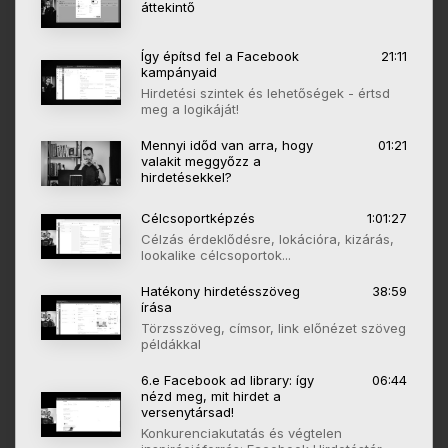
áttekintő
Így építsd fel a Facebook
21:11
kampányaid
Hirdetési szintek és lehetőségek - értsd
meg a logikáját!
Mennyi időd van arra, hogy
01:21
valakit meggyőzz a
hirdetésekkel?
Célcsoportképzés
1:01:27
Célzás érdeklődésre, lokációra, kizárás,
lookalike célcsoportok...
Hatékony hirdetésszöveg
38:59
írása
Törzsszöveg, címsor, link előnézet szöveg
példákkal
6.e Facebook ad library: így
06:44
nézd meg, mit hirdet a
versenytársad!
Konkurenciakutatás és végtelen