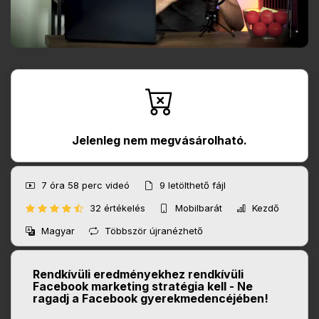
Jelenleg nem megvásárolható.
7 óra 58 perc
videó
9
letölthető fájl
32 értékelés
Mobilbarát
Kezdő
Magyar
Többször újranézhető
Rendkívüli eredményekhez rendkívüli
Facebook marketing stratégia kell - Ne
ragadj a Facebook gyerekmedencéjében!