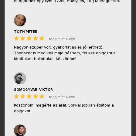
elfogadnék egy ilyet :) Ads, Analytics, Tag Manager stb.
TÒTH PÉTER
több mint 4 éve
Nagyon szuper volt, gyakorlatias és jól érthető.
Többször is meg kell majd néznem, fel kell dolgozni a
látottakat, hallottakat. Köszönöm!
SOMOGYVÁRI VIKTOR
több mint 4 éve
Köszönöm, megérte az árát. Sokkal jobban átlátom a
dolgokat.