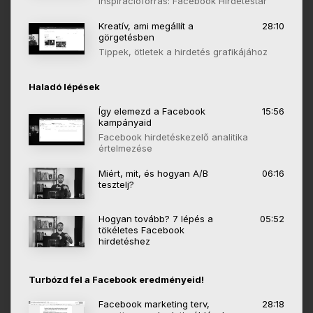
inspirációforrás: Facebook Hirdetéstár
Kreatív, ami megállít a
28:10
görgetésben
Tippek, ötletek a hirdetés grafikájához
Haladó lépések
Így elemezd a Facebook
15:56
kampányaid
Facebook hirdetéskezelő analitika
értelmezése
Miért, mit, és hogyan A/B
06:16
tesztelj?
Hogyan tovább? 7 lépés a
05:52
tökéletes Facebook
hirdetéshez
Turbózd fel a Facebook eredményeid!
Facebook marketing terv,
28:18