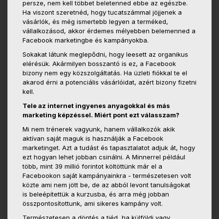
persze, nem kell többet beletenned ebbe az egészbe.
Ha viszont szeretnéd, hogy tucatszámmal jöjjenek a
vásárlók, és még ismertebb legyen a terméked,
vállalkozásod, akkor érdemes mélyebben belemenned a
Facebook marketingbe és kampányokba.
Sokakat látunk meglepődni, hogy leesett az organikus
elérésük. Akármilyen bosszantó is ez, a Facebook
bizony nem egy közszolgáltatás. Ha üzleti fiókkal te el
akarod érni a potenciális vásárlóidat, azért bizony fizetni
kell.
Tele az internet ingyenes anyagokkal és más
marketing képzéssel. Miért pont ezt válasszam?
Mi nem trénerek vagyunk, hanem vállalkozók akik
aktívan saját maguk is használják a Facebook
marketinget. Azt a tudást és tapasztalatot adjuk át, hogy
ezt hogyan lehet jobban csinálni. A Minnerrel például
több, mint 39 millió forintot költöttünk már el a
Facebookon saját kampányainkra - természetesen volt
közte ami nem jött be, de az abból levont tanulságokat
is beleépítettük a kurzusba, és arra még jobban
összpontosítottunk, ami sikeres kampány volt.
Természetesen a döntés a tiéd, ha külföldi vagy