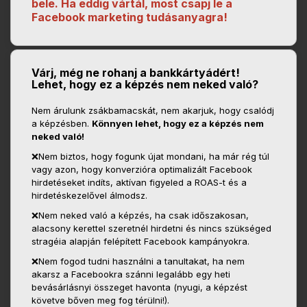
bele.
Ha eddig vártál, most csapj le a
Facebook marketing tudásanyagra!
Várj, még ne rohanj a bankkártyádért!
Lehet, hogy ez a képzés nem neked való?
Nem árulunk zsákbamacskát, nem akarjuk, hogy csalódj
a képzésben.
Könnyen lehet, hogy ez a képzés nem
neked való!
❌Nem biztos, hogy fogunk újat mondani, ha már
rég túl
vagy azon, hogy konverzióra optimalizált Facebook
hirdetéseket indíts, aktívan figyeled a ROAS-t és a
hirdetéskezelővel álmodsz.
❌
Nem neked való a képzés, ha csak időszakosan,
alacsony kerettel szeretnél hirdetni és nincs szükséged
stragéia alapján felépített Facebook kampányokra.
❌Nem fogod tudni használni a tanultakat, ha nem
akarsz a Facebookra szánni legalább egy heti
bevásárlásnyi összeget havonta (nyugi, a képzést
követve bőven meg fog térülni!).