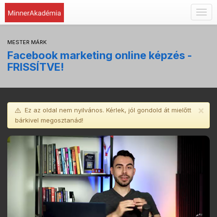
Togg
navig
MESTER MÁRK
Facebook marketing online képzés -
FRISSÍTVE!
×
Ez az oldal nem nyilvános. Kérlek, jól gondold át mielőtt
bárkivel megosztanád!