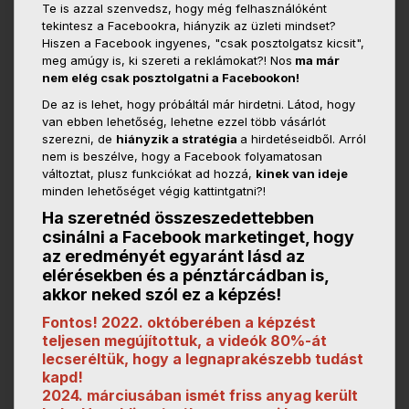
Te is azzal szenvedsz, hogy még felhasználóként
tekintesz a Facebookra, hiányzik az üzleti mindset?
Hiszen a Facebook ingyenes, "csak posztolgatsz kicsit",
meg amúgy is, ki szereti a reklámokat?! Nos
ma már
nem elég csak posztolgatni a Facebookon!
De az is lehet, hogy próbáltál már hirdetni. Látod, hogy
van ebben lehetőség, lehetne ezzel több vásárlót
szerezni, de
hiányzik a stratégia
a hirdetéseidből. A
rról
nem is beszélve, hogy a Facebook folyamatosan
változtat, plusz funkciókat ad hozzá,
kinek van ideje
minden lehetőséget végig kattintgatni?!
Ha szeretnéd összeszedettebben
csinálni a Facebook marketinget, hogy
az eredményét egyaránt lásd az
elérésekben és a pénztárcádban is,
akkor neked szól ez a képzés!
Fontos! 2022. októberében a képzést
teljesen megújítottuk, a videók 80%-át
lecseréltük, hogy a legnaprakészebb tudást
kapd!
2024. márciusában ismét friss anyag került