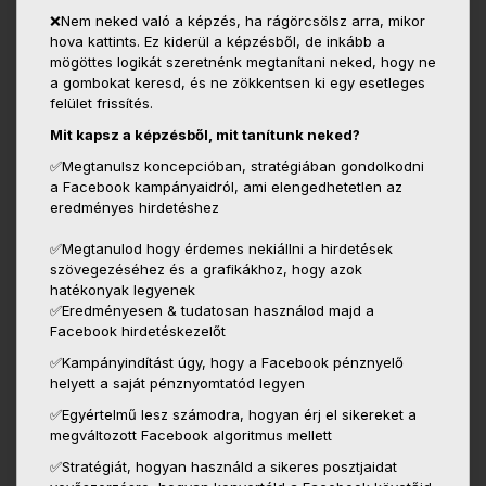
❌Nem neked való a képzés, ha rágörcsölsz arra, mikor
hova kattints. Ez kiderül a képzésből, de inkább a
mögöttes logikát szeretnénk megtanítani neked, hogy ne
a gombokat keresd, és ne zökkentsen ki egy esetleges
felület frissítés.
Mit kapsz a képzésből, mit tanítunk neked?
✅
Megtanulsz koncepcióban, stratégiában gondolkodni
a Facebook kampányaidról, ami elengedhetetlen az
eredményes hirdetéshez
✅
Megtanulod hogy érdemes nekiállni a hirdetések
szövegezéséhez és a grafikákhoz, hogy azok
hatékonyak legyenek
✅Eredményesen & tudatosan használod majd a
Facebook hirdetéskezelőt
✅Kampányindítást úgy, hogy a Facebook pénznyelő
helyett a saját pénznyomtatód legyen
✅Egyértelmű lesz számodra, hogyan érj el sikereket a
megváltozott Facebook algoritmus mellett
✅Stratégiát, hogyan használd a sikeres posztjaidat