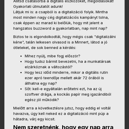
Állítsd csatasorba a digitális eszközöket, megoldásokat!
Gyakorlati útmutatót adunk!
Látjuk mi is: a csapból is a digitalizáció folyik. Mintha
most minden nagy cég digitalizációs kampányt tolna,
csak éppen az marad ki belőlük, hogy mit jelent a
hangzatos buzzword a gyakorlatban, nap mint nap?
Biztos te is elgondolkodtál, hogy mégis csak "digitalizálni
kéne", talán lelkesen olvasod is a Minnert, látod a jó
ötleteket, de sok benned a kérdés:
Mihez nyúlj, mibe fogj először?
Hogy tudsz bármit bevezetni, ha a munkatársak
elzárkóznak a változástól?
Hogy lesz időd minderre, mikor a digitális rutin
ezer apró teendője mellett akár 72 órából is
állhatna egy nap?
Sőt: kell-e egyáltalán erőltetni ezt, ha az új
szoftver drága, a kockás papír meg igazándiból
egész jól működik?
Mielőtt arra a következtésre jutsz, hogy eddig el voltál
havazva, úgy kell neked ez a digitalizáció mint púp a
hátadra, várj egy kicsit.
Nem szeretnénk, hogy egy nap arra