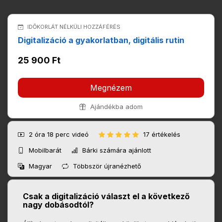
IDŐKORLÁT NÉLKÜLI HOZZÁFÉRÉS
Digitalizáció a gyakorlatban, digitális rutin
25 900 Ft
Megnézem
Ajándékba adom
2 óra 18 perc
videó
17 értékelés
Mobilbarát
Bárki számára ajánlott
Magyar
Többször újranézhető
Csak a digitalizáció választ el a következő
nagy dobásodtól?