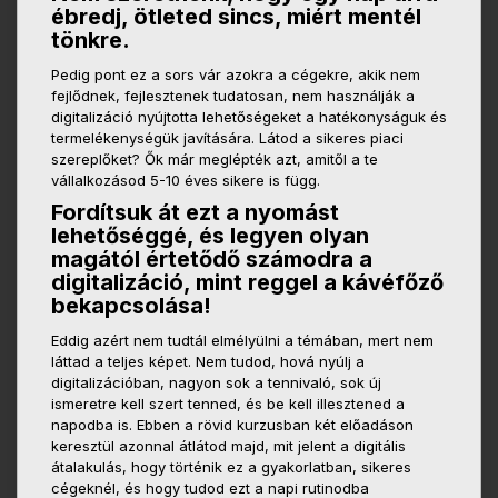
ébredj, ötleted sincs, miért mentél
tönkre.
Pedig pont ez a sors vár azokra a cégekre, akik nem
fejlődnek, fejlesztenek tudatosan, nem használják a
digitalizáció nyújtotta lehetőségeket a hatékonyságuk és
termelékenységük javítására.
Látod a sikeres piaci
szereplőket? Ők már meglépték azt, amitől a te
vállalkozásod 5-10 éves sikere is függ.
Fordítsuk át ezt a nyomást
lehetőséggé, és legyen olyan
magától értetődő számodra a
digitalizáció, mint reggel a kávéfőző
bekapcsolása!
Eddig azért nem tudtál elmélyülni a témában, mert nem
láttad a teljes képet. Nem tudod, hová nyúlj a
digitalizációban, nagyon sok a tennivaló, sok új
ismeretre kell szert tenned, és be kell illesztened a
napodba is. Ebben a rövid kurzusban két előadáson
keresztül azonnal átlátod majd, mit jelent a digitális
átalakulás, hogy történik ez a gyakorlatban, sikeres
cégeknél, és hogy tudod ezt a napi rutinodba