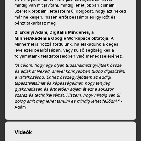
mindig van mit javítani, mindig lehet jobban csinálni.
Szeret kipróbálni, letesztelni új dolgokat, hogy azt neked
már ne kelljen, hiszen erről beszámol és így időt és
pénzt takarítasz meg.
2. Erdélyi Ádám, Digitális Mindenes, a
MinnerAkadémia Google Workspace oktatója.
A
Minnernél is hozzá fordulunk, ha elakadunk a céges
levelezés beállításában, vagy külső segítség kell a
folyamataink feladatkezelőben való menedzseléséhez...
"A célom, hogy egy olyan tudáshalmazt gyűjtsek össze
és adjak át Neked, amivel könnyebben tudod digitalizálni
a vállalkozásod. Ehhez összegyűjtöttem az eddigi
tapasztalataimat és képességeimet, hogy tényleg
gyakorlatiasan és érthetően adjam át ezt a sokszor
száraz és technikai témát. Hiszem, hogy mindig van új
dolog amit meg lehet tanulni és mindig lehet fejlődni."
-
Ádám
Videók