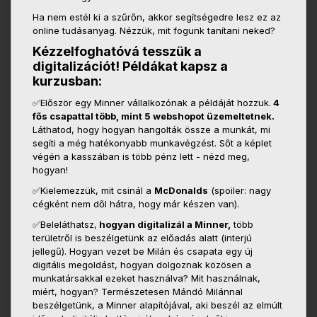
Ha nem estél ki a szűrőn, akkor segítségedre lesz ez az
online tudásanyag. Nézzük, mit fogunk tanítani neked?
Kézzelfoghatóvá tesszük a
digitalizációt! Példákat kapsz a
kurzusban:
✅Először egy Minner vállalkozónak a példáját hozzuk.
4
fős csapattal több, mint 5 webshopot üzemeltetnek.
Láthatod, hogy hogyan hangolták össze a munkát, mi
segíti a még hatékonyabb munkavégzést. Sőt a képlet
végén a kasszában is több pénz lett - nézd meg,
hogyan!
✅Kielemezzük, mit csinál a
McDonalds
(spoiler: nagy
cégként nem dől hátra, hogy már készen van).
✅Beleláthatsz,
hogyan digitalizál a Minner,
több
területről is beszélgetünk az előadás alatt (interjú
jellegű). Hogyan vezet be Milán és csapata egy új
digitális megoldást, hogyan dolgoznak közösen a
munkatársakkal ezeket használva? Mit használnak,
miért, hogyan? Természetesen Mándó Milánnal
beszélgetünk, a Minner alapítójával, aki beszél az elmúlt