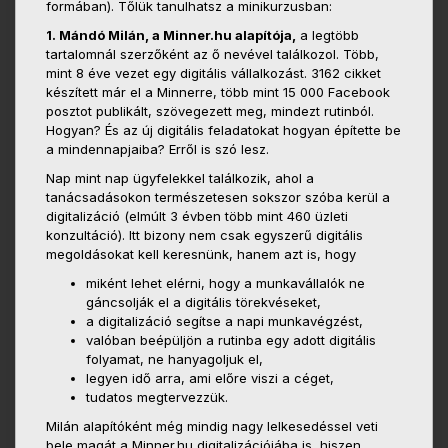
formában). Tőlük tanulhatsz a minikurzusban:
1. Mándó Milán, a Minner.hu alapítója,
a legtöbb
tartalomnál szerzőként az ő nevével találkozol. Több,
mint 8 éve vezet egy digitális vállalkozást. 3162 cikket
készített már el a Minnerre, több mint 15 000 Facebook
posztot publikált, szövegezett meg, mindezt rutinból.
Hogyan? És az új digitális feladatokat hogyan építette be
a mindennapjaiba? Erről is szó lesz.
Nap mint nap ügyfelekkel találkozik, ahol a
tanácsadásokon természetesen sokszor szóba kerül a
digitalizáció (elmúlt 3 évben több mint 460 üzleti
konzultáció). Itt bizony nem csak egyszerű digitális
megoldásokat kell keresnünk, hanem azt is, hogy
miként lehet elérni, hogy a munkavállalók ne
gáncsolják el a digitális törekvéseket,
a digitalizáció segítse a napi munkavégzést,
valóban beépüljön a rutinba egy adott digitális
folyamat, ne hanyagoljuk el,
legyen idő arra, ami előre viszi a céget,
tudatos megtervezzük.
Milán alapítóként még mindig nagy lelkesedéssel veti
bele magát a Minner.hu digitalizációjába is, hiszen