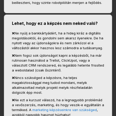
beilleszteni, hogy szinte robotpilótán menjen a fejlődés.
Lehet, hogy ez a képzés nem neked való?
❌Ne nyúlj a bankkártyádért, ha a hideg kiráz a digitális
megoldásoktól, és gondolni sem akarsz ilyenekre. De ha
nyitott vagy az újdonságokra és nem zárkózol el a
változástól akkor hasznos lesz számodra a tudásanyag.
❌Nem fogsz sok újdonságot kapni a képzésből, ha már
rutinosan használod a Trellot, ClickUpot, vagy a
választott CRM rendszered, és legalább hetente frissíted
a weboldalad (csak őszintén!).
❌Nincs szükséged a képzésre, ha teljes
magabiztossággal meg tudod mondani, melyik
alkalmazottad melyik projekt melyik részfeladatán
dolgozik épp most.
❌Ne ezt a kurzust válaszd, ha a legnagyobb problémád
a vevőszerzés, marketing, és hogy veszik-e egyáltalán a
terméked. A
marketing képzéseinkre van szükséged
,
azokból nagyobb hasznot húzhatsz!