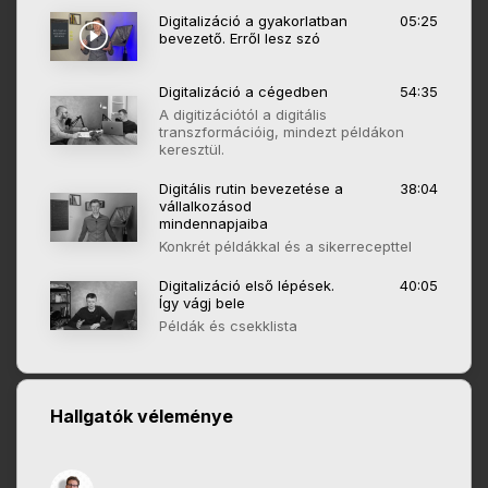
Digitalizáció a gyakorlatban
05:25
bevezető. Erről lesz szó
Digitalizáció a cégedben
54:35
A digitizációtól a digitális
transzformációig, mindezt példákon
keresztül.
Digitális rutin bevezetése a
38:04
vállalkozásod
mindennapjaiba
Konkrét példákkal és a sikerrecepttel
Digitalizáció első lépések.
40:05
Így vágj bele
Példák és csekklista
Hallgatók véleménye