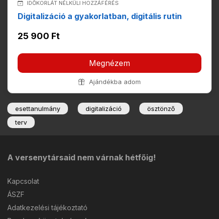
IDŐKORLÁT NÉLKÜLI HOZZÁFÉRÉS
Digitalizáció a gyakorlatban, digitális rutin
25 900 Ft
Megnézem
Ajándékba adom
esettanulmány
digitalizáció
ösztönző
terv
A versenytársaid nem várnak hétfőig!
Kapcsolat
ÁSZF
Adatkezelési tájékoztató