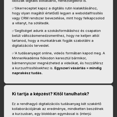
időszak digitális botlásairól, nehézségekről is.
✅Sikerreceptet kapsz a digitális rutin kialakításához,
hogy olyan magától értetődő legyen a weboldalfrissítés
vagy CRM rendszer bevezetése, mint hogy felkapcsolod
a villanyt, ha sötétedik.
✅Segítséget adunk a szokásformáláshoz és csapaton
belüli változásmenedzsmenthez, hogy ne kelljen attól
tartanod, hogy a munkatársak fogják szabotálni a
digitalizációs terveidet.
✅A tudásanyagot online, videós formában kapod meg. A
MinnerAkadémia fiókodon keresztül bármikor,
bármennyiszer megnézheted a videókat, és hozzáférsz
a kurzusfrissítésekhez is.
Egyszeri vásárlás = mindig
naprakész tudás.
Ki tartja a képzést? Kitől tanulhatok?
Ez a rendhagyó digitalizációs tudásanyag két szakértő
kollaborációjának az eredménye, mindketten beszélnek
a kurzusban, egy blokkban egymással is (interjú